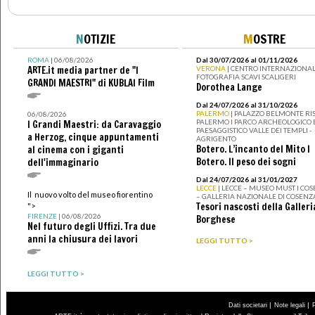
N
OTIZIE
M
OSTRE
ROMA
| 06/08/2026
Dal 30/07/2026 al 01/11/2026
ARTE.it media partner de "I
VERONA
| CENTRO INTERNAZIONAL
FOTOGRAFIA SCAVI SCALIGERI
GRANDI MAESTRI" di KUBLAI Film
Dorothea Lange
Dal 24/07/2026 al 31/10/2026
PALERMO
| PALAZZO BELMONTE RIS
06/08/2026
PALERMO I PARCO ARCHEOLOGICO 
I Grandi Maestri: da Caravaggio
PAESAGGISTICO VALLE DEI TEMPLI -
a Herzog, cinque appuntamenti
AGRIGENTO
Botero. L’incanto del Mito I
al cinema con i giganti
Botero. Il peso dei sogni
dell'immaginario
Dal 24/07/2026 al 31/01/2027
LECCE
| LECCE – MUSEO MUST I CO
Il nuovo volto del museo fiorentino
– GALLERIA NAZIONALE DI COSENZ
Tesori nascosti della Galleri
">
FIRENZE
| 06/08/2026
Borghese
Nel futuro degli Uffizi. Tra due
anni la chiusura dei lavori
LEGGI TUTTO >
LEGGI TUTTO >
|
|
Dati societari
Note legali