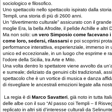
sociologico e filosofico.
Uno spettacolo nello spettacolo ispirato dalla storia 
Templi, una storia di più di 2600 anni.
Un “divertimento culturale” assicurato con il grand
moglie Era, la bella Afrodite, il pelìde Achille e altri
Ma non solo: u
n vero Simposio come facevano i
come loro, sedersi, rilassarsi
e poi scoprirsi prot
performance interattiva, esperienziale, immerso in
unico ed eccezionale, in un luogo che esprime e ra
l’odore della Sicilia, tra Arte e Mito.
Una volta dentro lo spettatore viene avvolto da un
e surreale; deliziato da genuini cibi tradizionali, as
spettacolo che è un vortice di musica e danza affida
di risvegliare le ancestrali emozioni legate alla nostr
La regia è di
Marco Savatteri
, già noto in tutta Ita
delle albe con il suo “Al passo coi Templi – Il Risveg
replicato in altri siti d’interesse culturali da Selinu