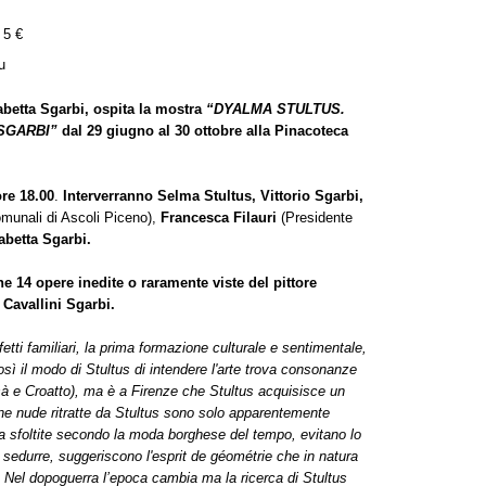
 5 €
u
abetta Sgarbi,
ospita la mostra
“DYALMA STULTUS.
SGARBI”
dal 29 giugno al 30 ottobre alla Pinacoteca
ore 18.00
.
Interverranno Selma Stultus, Vittorio Sgarbi,
omunali di Ascoli Piceno),
Francesca Filauri
(Presidente
abetta Sgarbi.
ne 14 opere inedite o raramente viste del pittore
 Cavallini Sgarbi.
fetti familiari, la prima formazione culturale e sentimentale,
sì il modo di Stultus di intendere l'arte trova consonanze
Sbisà e Croatto), ma è a Firenze che Stultus acquisisce un
ne nude ritratte da Stultus sono solo apparentemente
glia sfoltite secondo la moda borghese del tempo, evitano lo
 sedurre, suggeriscono l'esprit de géométrie che in natura
 Nel dopoguerra l’epoca cambia ma la ricerca di Stultus