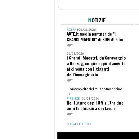
N
OTIZIE
ROMA
| 06/08/2026
ARTE.it media partner de "I
GRANDI MAESTRI" di KUBLAI Film
06/08/2026
I Grandi Maestri: da Caravaggio
a Herzog, cinque appuntamenti
al cinema con i giganti
dell'immaginario
Il nuovo volto del museo fiorentino
">
FIRENZE
| 06/08/2026
Nel futuro degli Uffizi. Tra due
anni la chiusura dei lavori
LEGGI TUTTO >