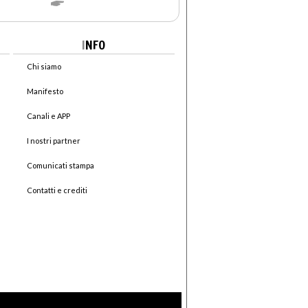
I
NFO
Chi siamo
Manifesto
Canali e APP
I nostri partner
Comunicati stampa
Contatti e crediti