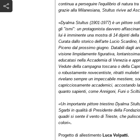
continua a perseguire l'equilibrio di natura tr
grazie alla Milanesiana, Stultus rivive ad Asco
«
Dyalma Stultus (1901-1977) è un pittore sofis
gli "ismi": un protagonista davvero affascina
lui è imminente una mostra di 14 dipinti della
Curata dallo storico dell'arte Lucio Scardino,
Piceno dal prossimo giugno. Databili dagli ann
visione limpidamente figurativa, lontanissima
educatasi nella Accademia di Venezia e appro
Vedute della campagna toscana o della Capri
o robustamente novecentiste, ritratti muliebr
rivelano sempre un impeccabile mestiere, so
capricciosamente accademici, accostando la fi
quanto sapienti, come Annigoni, Funi o Scilti
«Un importante pittore triestino Dyalma Stult
Sgarbi in qualità di Presidente della Fondazi
quadri si sente il vento di Trieste, che pulisce
colori»
.
Progetto di allestimento
Luca Volpatti.