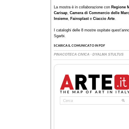
La mostra è in collaborazione con
Regione 
Carisap
,
Camera di Commercio delle Mar
Insieme
,
Fainsplast
e
Ciaccio Arte
.
I cataloghi delle 8 mostre ospitate quest’ann
Sgarbi.
SCARICA IL COMUNICATO IN PDF
·
PINACOTECA CIVICA
DYALMA STULTUS