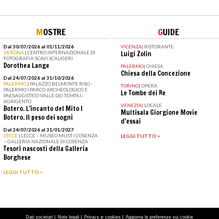
M
OSTRE
G
UIDE
Dal 30/07/2026 al 01/11/2026
VICENZA
|
RISTORANTE
VERONA
| CENTRO INTERNAZIONALE DI
Luigi Zolin
FOTOGRAFIA SCAVI SCALIGERI
Dorothea Lange
PALERMO
|
CHIESA
Chiesa della Concezione
Dal 24/07/2026 al 31/10/2026
PALERMO
| PALAZZO BELMONTE RISO -
TORINO
|
OPERA
PALERMO I PARCO ARCHEOLOGICO E
Le Tombe dei Re
PAESAGGISTICO VALLE DEI TEMPLI -
AGRIGENTO
VENEZIA
|
LOCALE
Botero. L’incanto del Mito I
Multisala Giorgione Movie
Botero. Il peso dei sogni
d'essai
Dal 24/07/2026 al 31/01/2027
LECCE
| LECCE – MUSEO MUST I COSENZA
LEGGI TUTTO >
– GALLERIA NAZIONALE DI COSENZA
Tesori nascosti della Galleria
Borghese
LEGGI TUTTO >
|
|
e
|
Dati societari
Note legali
Privacy
cookies
Aggiorna le preferenze sui cookie