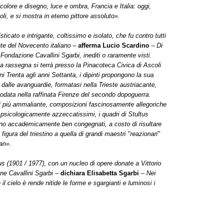
a colore e disegno, luce e ombra, Francia e Italia: oggi,
li, e si mostra in eterno pittore assoluto».
ticato e intrigante, coltissimo e isolato, che fu contro tutti
nte del Novecento italiano –
afferma
Lucio Scardino
–
Di
 Fondazione Cavallini Sgarbi, inediti o raramente visti.
 la rassegna si terrà presso la Pinacoteca Civica di Ascoli
i Trenta agli anni Settanta, i dipinti propongono la sua
 dalle avanguardie, formatasi nella Trieste austriacante,
data nella raffinata Firenze del secondo dopoguerra.
 più ammaliante, composizioni fascinosamente allegoriche
i psicologicamente azzeccatissimi, i quadri di Stultus
no accademicamente ben congegnati, a costo di risultare
gura del triestino a quella di grandi maestri "reazionari"
an».
us (1901 / 1977), con un nucleo di opere donate a Vittorio
one Cavallini Sgarbi –
dichiara Elisabetta Sgarbi
– Nei
 il cielo è rende nitide le forme e sgargianti e luminosi i