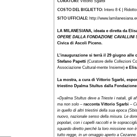
CURATORI:
Vittorio Sgarbi
COSTO DEL BIGLIETTO:
Intero 8 € | Ridotto
SITO UFFICIALE:
http://www.lamilanesiana.e
LA MILANESIANA,
ideata e diretta da Elis
OPERE DALLA FONDAZIONE CAVALLINI 
Civica di Ascoli Piceno.
L’inaugurazione si terrà il 29 giugno alle 
Stefano Papetti
(Curatore delle Collezioni C
Associazione Cultural-mente Insieme)
e Elis
La mostra, a cura di Vittorio Sgarbi, espo
triestino Dyalma Stultus dalla Fondazione
«
Dyalma Stultus deve a Trieste i natali, gli af
ma non solo
–
racconta Vittorio Sgarbi
– Co
in quello di altri triestini della sua epoca (
nuovo, nazionale senso della misura. Le don
popolari, con i capelli raccolti e le sopracci
sguardo diretto perché la loro missione non è
tutto regge, in un omaggio aperto a Cezanne.