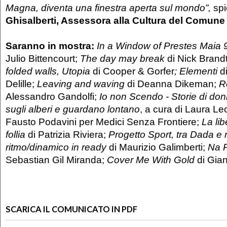
Magna, diventa una finestra aperta sul mondo”,
sp
Ghisalberti, Assessora alla Cultura del Comun
Saranno in mostra:
In a Window of Prestes Maia 
Julio Bittencourt;
The day may break
di Nick Brand
folded walls, Utopia
di Cooper & Gorfer
; Elementi
d
Delille;
Leaving and waving
di Deanna Dikeman;
R
Alessandro Gandolfi;
Io non Scendo - Storie di do
sugli alberi e guardano lontano
, a cura di Laura Leo
Fausto Podavini per Medici Senza Frontiere;
La li
follia
di Patrizia Riviera;
Progetto Sport, tra Dada e
ritmo/dinamico in ready
di Maurizio Galimberti;
Na 
Sebastian Gil Miranda;
Cover Me With Gold
di Gia
SCARICA IL COMUNICATO IN PDF