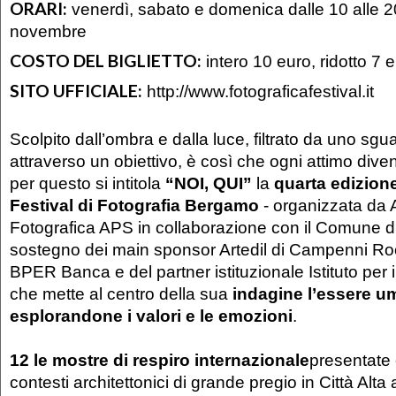
ORARI:
venerdì, sabato e domenica dalle 10 alle 20
novembre
COSTO DEL BIGLIETTO:
intero 10 euro, ridotto 7 
SITO UFFICIALE:
http://www.fotograficafestival.it
Scolpito dall’ombra e dalla luce, filtrato da uno sg
attraverso un obiettivo, è così che ogni attimo dive
per questo si intitola
“NOI, QUI”
la
quarta edizione
Festival di Fotografia Bergamo
- organizzata da 
Fotografica APS in collaborazione con il Comune d
sostegno dei main sponsor Artedil di Campenni Roc
BPER Banca e del partner istituzionale Istituto per i
che mette al centro della sua
indagine l’essere u
esplorandone i valori e le emozioni
.
12 le mostre di respiro internazionale
presentate e
contesti architettonici di grande pregio in Città Al