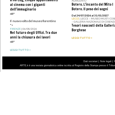
AGRIGENTO
Botero. L’incanto del Mito I
al cinema con i giganti
Botero. Il peso dei sogni
dell'immaginario
Dal 24/07/2026 al 31/01/2027
LECCE
| LECCE – MUSEO MUST I CO
Il nuovo volto del museo fiorentino
– GALLERIA NAZIONALE DI COSENZ
Tesori nascosti della Galleri
">
FIRENZE
| 06/08/2026
Borghese
Nel futuro degli Uffizi. Tra due
anni la chiusura dei lavori
LEGGI TUTTO >
LEGGI TUTTO >
|
|
Dati societari
Note legali
ARTE.it è una testata giornalistica online iscritta al Registro della Stampa presso il Trib