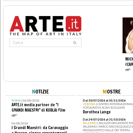
MIC
(CA
N
OTIZIE
M
OSTRE
ROMA
| 06/08/2026
Dal 30/07/2026 al 01/11/2026
ARTE.it media partner de "I
VERONA
| CENTRO INTERNAZIONAL
FOTOGRAFIA SCAVI SCALIGERI
GRANDI MAESTRI" di KUBLAI Film
Dorothea Lange
Dal 24/07/2026 al 31/10/2026
PALERMO
| PALAZZO BELMONTE RIS
06/08/2026
PALERMO I PARCO ARCHEOLOGICO 
I Grandi Maestri: da Caravaggio
PAESAGGISTICO VALLE DEI TEMPLI -
a Herzog, cinque appuntamenti