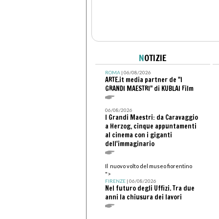
N
OTIZIE
ROMA
| 06/08/2026
ARTE.it media partner de "I
GRANDI MAESTRI" di KUBLAI Film
06/08/2026
I Grandi Maestri: da Caravaggio
a Herzog, cinque appuntamenti
al cinema con i giganti
dell'immaginario
Il nuovo volto del museo fiorentino
">
FIRENZE
| 06/08/2026
Nel futuro degli Uffizi. Tra due
anni la chiusura dei lavori