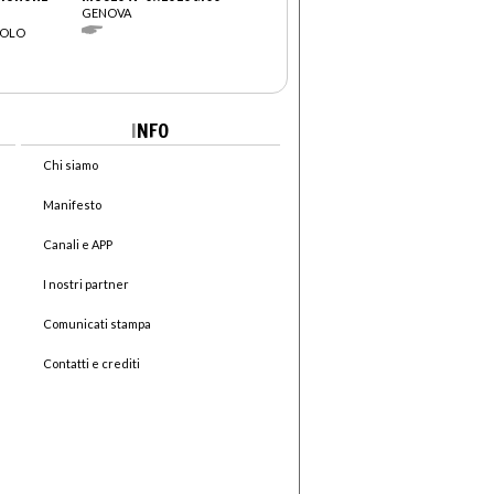
GENOVA
AOLO
I
NFO
Chi siamo
Manifesto
Canali e APP
I nostri partner
Comunicati stampa
Contatti e crediti