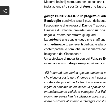
Moderni Italiani) restaurata per l’occasione 
installazione
site specific
di
Agostino Iacur
garage
BENTIVOGLIO
è un
progetto di ar
Bentivoglio
condivide alcuni pezzi della sua 
l’esposizione di un’opera di
Davide Trabucc
Cineteca di Bologna, prevede
l’esposizione
negozio, offerta per attrarre gli sguardi.
La
vetrina
è uno spazio nuovo che si affianc
al
giardino
aperto per eventi dedicati e alla
c
contemporanei e nomi che, in assonanza con i
bolognese del Cinquecento.
Un arcipelago di modalità con cui
Palazzo B
innescando
un dialogo sempre più serrato 
«
Di fronte ad una vetrina spesso capitiamo p
che viene esposto dura il tempo che il passa
curatore del progetto –
L'idea di non avere tes
legata al principio da cui nasce lo spazio: se
immediatamente visibile e percepito. Per Pal
incontrare senza filtri la collezione privata a
opere custodite all’interno e interagire con il