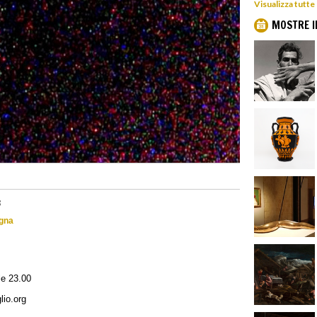
Visualizza tutte
MOSTRE I
3
ogna
le 23.00
lio.org