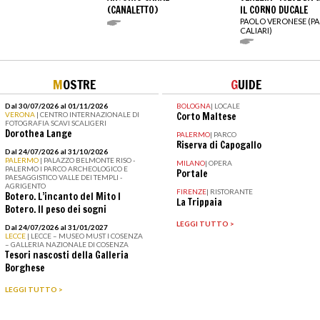
(CANALETTO)
IL CORNO DUCALE
PAOLO VERONESE (P
CALIARI)
M
OSTRE
G
UIDE
Dal 30/07/2026 al 01/11/2026
BOLOGNA
|
LOCALE
VERONA
| CENTRO INTERNAZIONALE DI
Corto Maltese
FOTOGRAFIA SCAVI SCALIGERI
Dorothea Lange
PALERMO
|
PARCO
Riserva di Capogallo
Dal 24/07/2026 al 31/10/2026
PALERMO
| PALAZZO BELMONTE RISO -
MILANO
|
OPERA
PALERMO I PARCO ARCHEOLOGICO E
Portale
PAESAGGISTICO VALLE DEI TEMPLI -
AGRIGENTO
FIRENZE
|
RISTORANTE
Botero. L’incanto del Mito I
La Trippaia
Botero. Il peso dei sogni
LEGGI TUTTO >
Dal 24/07/2026 al 31/01/2027
LECCE
| LECCE – MUSEO MUST I COSENZA
– GALLERIA NAZIONALE DI COSENZA
Tesori nascosti della Galleria
Borghese
LEGGI TUTTO >