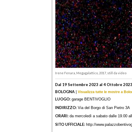
Irene Fenara, Megagalattico, 2017, still da video
Dal 19 Settembre 2023 al 4 Ottobre 202
BOLOGNA
|
Visualizza tutte le mostre a Bol
LUOGO:
garage BENTIVOGLIO
INDIRIZZO:
Via del Borgo di San Pietro 3A
ORARI:
da mercoledì a sabato dalle 19.00 al
SITO UFFICIALE:
http://www.palazzobentivog