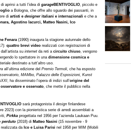
i aprirsi a tutti l’idea di
garage
BENTIVOGLIO
, piccolo e
voglio
a Bologna, che offre allo sguardo dei passanti, in
ere di
artisti e
designer
italiani e internazionali
e che a
enara, Agostino Iacurci, Matteo Nasini, Ico
ene Fenara
(1990)
inaugura la stagione autunnale
dello
17):
quattro brevi video
realizzati con registrazioni di
dall’artista su
internet
da reti a
circuito chiuso
, vengono
mergendo lo spettatore in una
dimensione cosmica e
eriale destinato a tutt’altro uso.
ra
all’ultima edizione del
Premio Termoli
, che ha esposto
servatorio
,
MAMbo, Palazzo delle Esposizioni, Kunst
XXI
, ha disseminato l’opera di indizi sull’
origine del
a osservatore e osservato
, che mette il pubblico nella
NTIVOGLIO
sarà protagonista il
design
finlandese
e 2023) con la pionieristica serie di arredi assemblati a
viti,
Pirkka
progettata nel 1956 per l’azienda Laukaan Puu.
o perduto
(2018) di
Matteo Nasini
(15 novembre - 9
realizzata da
Ico e Luisa Parisi
nel 1958 per MIM (Mobili