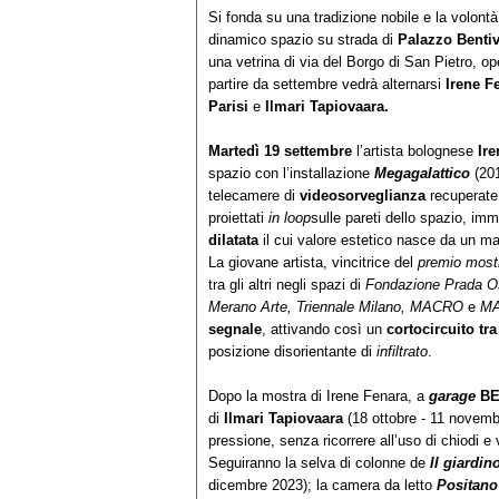
Si fonda su una tradizione nobile e la volontà d
dinamico spazio su strada di
Palazzo Benti
una vetrina di via del Borgo di San Pietro, op
partire da settembre vedrà alternarsi
Irene F
Parisi
e
Ilmari Tapiovaara.
Martedì 19 settembre
l’artista bolognese
Ir
spazio con l’installazione
Megagalattico
(20
telecamere di
videosorveglianza
recuperate 
proiettati
in loop
sulle pareti dello spazio, im
dilatata
il cui valore estetico nasce da un mat
La giovane artista, vincitrice del
premio most
tra gli altri negli spazi di
Fondazione Prada Os
Merano Arte, Triennale Milano, MACRO
e
MA
segnale
, attivando così un
cortocircuito tr
posizione disorientante di
infiltrato
.
Dopo la mostra di Irene Fenara, a
garage
BE
di
Ilmari Tapiovaara
(18 ottobre - 11 novembr
pressione, senza ricorrere all’uso di chiodi e 
Seguiranno la selva di colonne de
Il giardin
dicembre 2023); la camera da letto
Positano