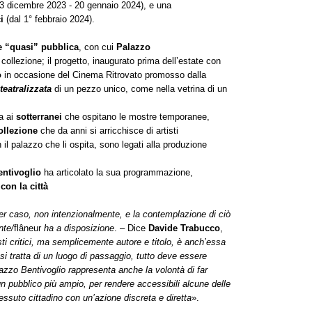
(13 dicembre 2023 - 20 gennaio 2024), e una
ci
(dal 1° febbraio 2024).
te “quasi” pubblica
, con cui
Palazzo
collezione; il progetto, inaugurato prima dell’estate con
o
in occasione del Cinema Ritrovato promosso dalla
teatralizzata
di un pezzo unico, come nella vetrina di un
a ai
sotterranei
che ospitano le mostre temporanee,
ollezione
che da anni si arricchisce di artisti
l palazzo che li ospita, sono legati alla produzione
entivoglio
ha articolato la sua programmazione,
con la città
er caso, non intenzionalmente, e la contemplazione di ciò
nte/
flâneur
ha a disposizione
. – Dice
Davide Trabucco
,
ti critici, ma semplicemente autore e titolo, è anch’essa
 si tratta di un luogo di passaggio, tutto deve essere
azzo Bentivoglio rappresenta anche la volontà di far
 un pubblico più ampio, per rendere accessibili alcune delle
 tessuto cittadino con un’azione discreta e diretta
».