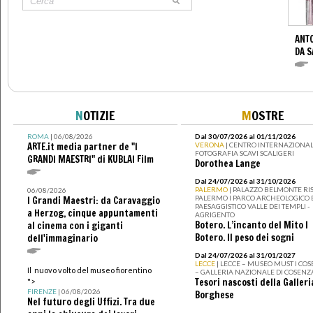
ANTO
DA S
N
OTIZIE
M
OSTRE
ROMA
| 06/08/2026
Dal 30/07/2026 al 01/11/2026
ARTE.it media partner de "I
VERONA
| CENTRO INTERNAZIONAL
FOTOGRAFIA SCAVI SCALIGERI
GRANDI MAESTRI" di KUBLAI Film
Dorothea Lange
Dal 24/07/2026 al 31/10/2026
PALERMO
| PALAZZO BELMONTE RIS
06/08/2026
PALERMO I PARCO ARCHEOLOGICO 
I Grandi Maestri: da Caravaggio
PAESAGGISTICO VALLE DEI TEMPLI -
a Herzog, cinque appuntamenti
AGRIGENTO
Botero. L’incanto del Mito I
al cinema con i giganti
Botero. Il peso dei sogni
dell'immaginario
Dal 24/07/2026 al 31/01/2027
LECCE
| LECCE – MUSEO MUST I CO
Il nuovo volto del museo fiorentino
– GALLERIA NAZIONALE DI COSENZ
Tesori nascosti della Galleri
">
FIRENZE
| 06/08/2026
Borghese
Nel futuro degli Uffizi. Tra due