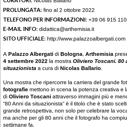
CURATORI:
Nicolas Ballario
PROLUNGATA:
fino al 2 ottobre 2022
TELEFONO PER INFORMAZIONI:
+39 06 915 110
E-MAIL INFO:
didattica@arthemisia.it
SITO UFFICIALE:
http://www.palazzoalbergati.com
A
Palazzo Albergati
di
Bologna
,
Arthemisia
prese
4 settembre 2022
la mostra
Oliviero Toscani. 80 
situazionista
a cura di
Nicolas Ballario
.
Una mostra che ripercorre la carriera del grande fo
fotografie
mettono in scena la potenza creativa e l
di
Oliviero Toscani
attraverso immagini più e men
“80 Anni da situazionista” è il titolo che è stato sce
grande retrospettiva, non solo per celebrare la voc
ma anche per gli 80 anni che il fotografo ha compi
settimane fa.