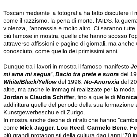
Toscani mediante la fotografia ha fatto discutere i
come il razzismo, la pena di morte, l’AIDS, la guerra,
violenza, l’anoressia e molto altro. Ci saranno tut
più famose in mostra, quelle che hanno scosso l’o
attraverso affissioni e pagine di giornali, ma anch
conosciuto, come quello dei primissimi anni.
Dunque tra i lavori in mostra il famoso manifesto
Je
mi ama mi segua’
,
Bacio tra prete e suora
del 19
White/Black/Yellow
del 1996,
No-Anorexia
del 20
altre, ma anche le immagini realizzate per la moda
Jordan
a
Claudia Schiffer
, fino a quelle di
Monica
addirittura quelle del periodo della sua formazione 
Kunstgewerbeschule di Zurigo.
In mostra anche decine di ritratti che hanno “cambi
come
Mick Jagger
,
Lou Reed
,
Carmelo Bene
,
Fe
più grandi protagonisti della cultura dagli anni ‘70 