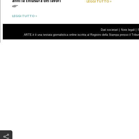
anni la chiusura dei lavori
LEGGI TUTTO >
LEGGI TUTTO >
|
|
Dati societari
Note legali
ARTE.it è una testata giornalistica online iscritta al Registro della Stampa presso il Trib