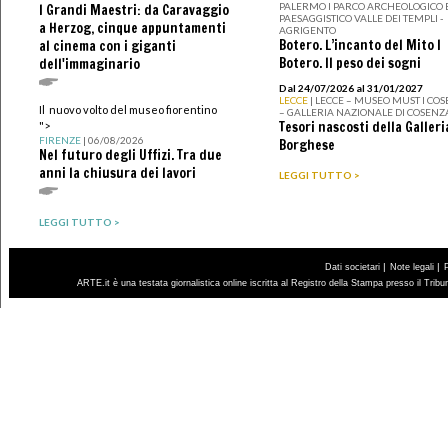
PALERMO I PARCO ARCHEOLOGICO 
I Grandi Maestri: da Caravaggio
PAESAGGISTICO VALLE DEI TEMPLI -
a Herzog, cinque appuntamenti
AGRIGENTO
Botero. L’incanto del Mito I
al cinema con i giganti
Botero. Il peso dei sogni
dell'immaginario
Dal 24/07/2026 al 31/01/2027
LECCE
| LECCE – MUSEO MUST I CO
Il nuovo volto del museo fiorentino
– GALLERIA NAZIONALE DI COSENZ
Tesori nascosti della Galleri
">
FIRENZE
| 06/08/2026
Borghese
Nel futuro degli Uffizi. Tra due
anni la chiusura dei lavori
LEGGI TUTTO >
LEGGI TUTTO >
|
|
Dati societari
Note legali
ARTE.it è una testata giornalistica online iscritta al Registro della Stampa presso il Trib