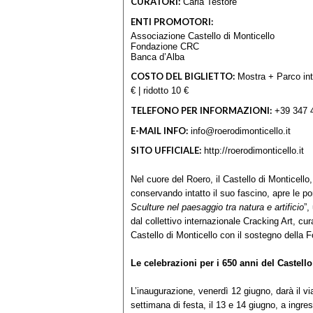
CURATORI:
Carla Testore
ENTI PROMOTORI:
Associazione Castello di Monticello
Fondazione CRC
Banca d’Alba
COSTO DEL BIGLIETTO:
Mostra + Parco inte
€ | ridotto 10 €
TELEFONO PER INFORMAZIONI:
+39 347 
E-MAIL INFO:
info@roerodimonticello.it
SITO UFFICIALE:
http://roerodimonticello.it
Nel cuore del Roero, il Castello di Monticell
conservando intatto il suo fascino, apre le p
Sculture nel paesaggio tra natura e artificio
”,
dal collettivo internazionale Cracking Art, c
Castello di Monticello con il sostegno della 
Le celebrazioni per i 650 anni del Castello
L’inaugurazione, venerdì 12 giugno, darà il via
settimana di festa, il 13 e 14 giugno, a ingres