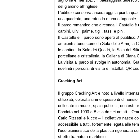
signorile e, nel 1827, il paesaggista tedesco
del giardino all’inglese.
L’edificio conserva ancora oggi la pianta quadr
una quadrata, una rotonda e una ottagonale – c
Il parco romantico che circonda il Castello è 
carpini, ulivi, palme, tigli, tassi e pini.
Il Castello e il parco sono aperti al pubblico. 
ambienti storici come la Sala delle Armi, la C
le cantine, la Sala dei Quadri, la Sala del Bil
porcellane e cristalleria, la Galleria di Diana 
La visita al parco si svolge in autonomia. Graz
ridefiniti i percorsi di visita e installati QR
Cracking Art
Il gruppo Cracking Art è noto a livello interna
stilizzati, coloratissimi e spesso di dimension
collocate in musei, spazi pubblici, contesti u
Fondato nel 1993 a Biella da sei artisti – 
Carlo Rizzetti e Kicco – il collettivo nasce c
accessibile a tutti, fortemente legata alle tem
l’uso pionieristico della plastica rigenerata 
stretto tra natura e artificio.