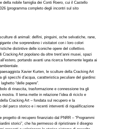
one della nobile famiglia dei Conti Roero, cui il Castello
2026 (programma completo degli incontri sul sito
ulture di animali: delfini, pinguini, oche selvatiche, rane,
gigante che sorprendono i visitatori con i loro colori
istiche distintive delle iconiche opere del collettivo.
 di Cracking Art popolano da oltre trent’anni musei, spazi
e all’estero, portando avanti una ricerca fortemente legata ai
 ambientale.
 paesaggista Xavier Kurten, le sculture della Cracking Art
a gli specchi d’acqua, caratteristica peculiare del giardino:
o laghetto “delle papere”.
lo di rinascita, trasformazione e connessione tra gli
la mostra. Il tema mette in relazione l’idea di riciclo e
 della Cracking Art – fondata sul recupero e la
 del parco storico e i recenti interventi di riqualificazione
ante progetto di recupero finanziato dal PNRR – “Programmi
giardini storici”, che ha permesso di ripristinare il disegno