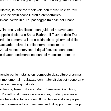
 Xavier Kurten disegnò il parco secondo il gusto romantico
ilatera, la facciata medievale con merlature e tre torri –
he ne definiscono il profilo architettonico.
un’oasi verde in cui si passeggia tra cedri del Libano,
All’interno, visitabile solo con guida, si attraversano
appella dedicata a Santa Barbara, il Teatrino della Frutta,
iardo, la camera da letto a baldacchino, gli armadi delle
Cacciatrice, oltre al cortile interno trecentesco.
ie ai recenti interventi di riqualificazione sono stati
 code di approfondimento nei punti di maggiore interesse.
zionale per le installazioni composte da sculture di animali
i monumentali, realizzate con materiali plastici rigenerati e
rbani e paesaggi naturali.
Omar Ronda, Renzo Nucara, Marco Veronese, Alex Angi,
on l’obiettivo di creare un’arte nuova, contemporanea e
atiche ambientali e sociali. Il loro lavoro si distingue per
come materiale artistico, evidenziando il rapporto sempre più