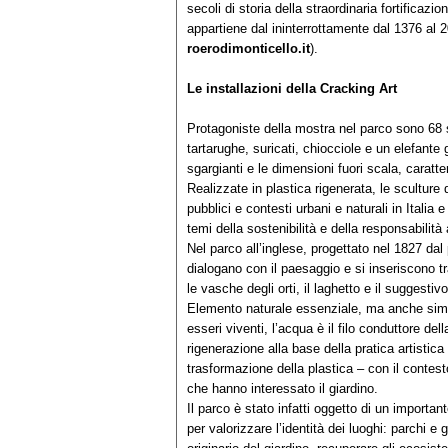
secoli di storia della straordinaria fortificazi
appartiene dal ininterrottamente dal 1376 al 
roerodimonticello.it
).
Le installazioni della Cracking Art
Protagoniste della mostra nel parco sono 68 sc
tartarughe, suricati, chiocciole e un elefante 
sgargianti e le dimensioni fuori scala, caratter
Realizzate in plastica rigenerata, le sculture
pubblici e contesti urbani e naturali in Italia 
temi della sostenibilità e della responsabilità
Nel parco all’inglese, progettato nel 1827 dal
dialogano con il paesaggio e si inseriscono tr
le vasche degli orti, il laghetto e il suggestiv
Elemento naturale essenziale, ma anche simbo
esseri viventi, l’acqua è il filo conduttore del
rigenerazione alla base della pratica artistica
trasformazione della plastica – con il contesto
che hanno interessato il giardino.
Il parco è stato infatti oggetto di un import
per valorizzare l’identità dei luoghi: parchi e 