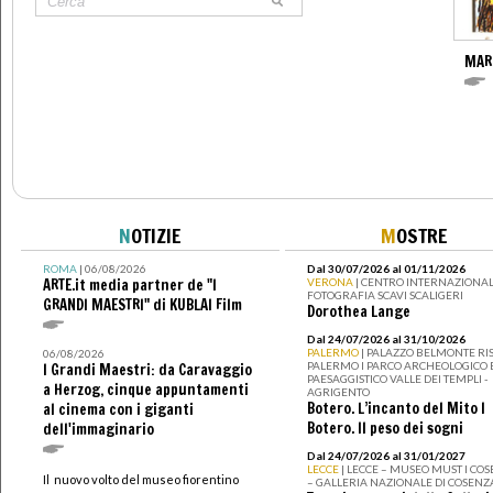
MAR
N
OTIZIE
M
OSTRE
ROMA
| 06/08/2026
Dal 30/07/2026 al 01/11/2026
ARTE.it media partner de "I
VERONA
| CENTRO INTERNAZIONAL
FOTOGRAFIA SCAVI SCALIGERI
GRANDI MAESTRI" di KUBLAI Film
Dorothea Lange
Dal 24/07/2026 al 31/10/2026
PALERMO
| PALAZZO BELMONTE RIS
06/08/2026
PALERMO I PARCO ARCHEOLOGICO 
I Grandi Maestri: da Caravaggio
PAESAGGISTICO VALLE DEI TEMPLI -
a Herzog, cinque appuntamenti
AGRIGENTO
Botero. L’incanto del Mito I
al cinema con i giganti
Botero. Il peso dei sogni
dell'immaginario
Dal 24/07/2026 al 31/01/2027
LECCE
| LECCE – MUSEO MUST I CO
Il nuovo volto del museo fiorentino
– GALLERIA NAZIONALE DI COSENZ