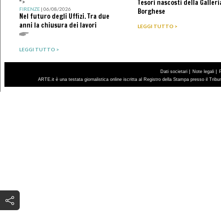
Tesori nascosti della Galleri
">
FIRENZE
| 06/08/2026
Borghese
Nel futuro degli Uffizi. Tra due
anni la chiusura dei lavori
LEGGI TUTTO >
LEGGI TUTTO >
|
|
Dati societari
Note legali
ARTE.it è una testata giornalistica online iscritta al Registro della Stampa presso il Trib