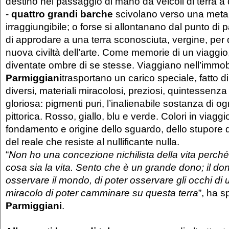
destino nel passaggio di mano da veicoli di terra a 
-
quattro grandi barche
scivolano verso una meta 
irraggiungibile; o forse si allontanano dal punto di
di approdare a una terra sconosciuta, vergine, per 
nuova civiltà dell’arte. Come memorie di un viaggi
diventate ombre di se stesse. Viaggiano nell’immob
Parmiggiani
trasportano un carico speciale, fatto di 
diversi, materiali miracolosi, preziosi, quintessenza
gloriosa: pigmenti puri, l’inalienabile sostanza di o
pittorica. Rosso, giallo, blu e verde. Colori in viaggi
fondamento e origine dello sguardo, dello stupore d
del reale che resiste al nullificante nulla.
“
Non ho una concezione nichilista della vita per
cosa sia la vita. Sento che è un grande dono; il don
osservare il mondo, di poter osservare gli occhi di u
miracolo di poter camminare su questa terra
”, ha 
Parmiggiani
.