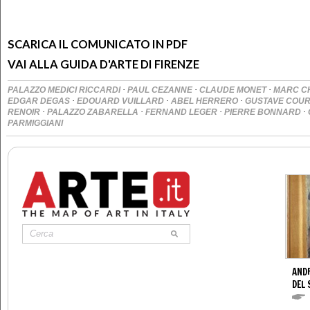
SCARICA IL COMUNICATO IN PDF
VAI ALLA GUIDA D'ARTE DI FIRENZE
·
·
·
PALAZZO MEDICI RICCARDI
PAUL CEZANNE
CLAUDE MONET
MARC C
·
·
·
EDGAR DEGAS
EDOUARD VUILLARD
ABEL HERRERO
GUSTAVE COU
·
·
·
·
RENOIR
PALAZZO ZABARELLA
FERNAND LEGER
PIERRE BONNARD
PARMIGGIANI
AND
DEL 