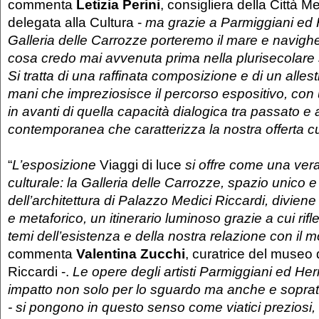
commenta
Letizia Perini
, consigliera della Città M
delegata alla Cultura -
ma grazie a Parmiggiani ed 
Galleria delle Carrozze porteremo il mare e navigh
cosa credo mai avvenuta prima nella plurisecolare st
Si tratta di una raffinata composizione e di un alles
mani che impreziosisce il percorso espositivo, con 
in avanti di quella capacità dialogica tra passato e 
contemporanea che caratterizza la nostra offerta cu
“
L’esposizione
Viaggi di luce
si offre come una ver
culturale: la Galleria delle Carrozze, spazio unico
dell’architettura di Palazzo Medici Riccardi, diviene
e metaforico, un itinerario luminoso grazie a cui rifl
temi dell’esistenza e della nostra relazione con il 
commenta
Valentina Zucchi
, curatrice del museo
Riccardi -.
Le opere degli artisti Parmiggiani ed Her
impatto non solo per lo sguardo ma anche e sopratt
- si pongono in questo senso come viatici preziosi