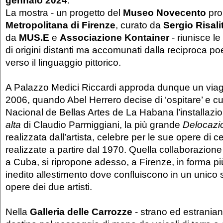
La mostra - un progetto del
Museo Novecento
pro
Metropolitana di Firenze
, curato da
Sergio Risalit
da
MUS.E
e
Associazione Kontainer
- riunisce le
di origini distanti ma accomunati dalla reciproca poe
verso il linguaggio pittorico.
A Palazzo Medici Riccardi approda dunque un viagg
2006, quando Abel Herrero decise di ‘ospitare’ e c
Nacional de Bellas Artes de La Habana l’installazi
alta
di Claudio Parmiggiani, la più grande
Delocazi
realizzata dall’artista, celebre per le sue opere di 
realizzate a partire dal 1970. Quella collaborazione 
a Cuba, si ripropone adesso, a Firenze, in forma pi
inedito allestimento dove confluiscono in un unico 
opere dei due artisti.
Nella
Galleria delle Carrozze
- strano ed estranian