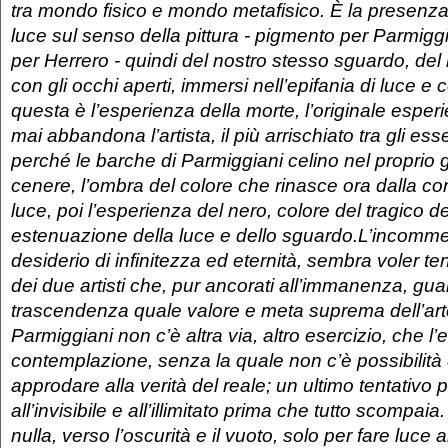
tra mondo fisico e mondo metafisico. È la presenza
luce sul senso della pittura - pigmento per Parmig
per Herrero - quindi del nostro stesso sguardo, del
con gli occhi aperti, immersi nell’epifania di luce e c
questa è l’esperienza della morte, l’originale esper
mai abbandona l’artista, il più arrischiato tra gli es
perché le barche di Parmiggiani celino nel proprio
cenere, l’ombra del colore che rinasce ora dalla c
luce, poi l’esperienza del nero, colore del tragico de
estenuazione della luce e dello sguardo.
L’incomme
desiderio di infinitezza ed eternità, sembra voler ten
dei due artisti che, pur ancorati all’immanenza, gua
trascendenza quale valore e meta suprema dell’art
Parmiggiani non c’è altra via, altro esercizio, che l
contemplazione, senza la quale non c’è possibilità d
approdare alla verità del reale; un ultimo tentativo p
all’invisibile e all’illimitato prima che tutto scompai
nulla, verso l’oscurità e il vuoto, solo per fare luce 