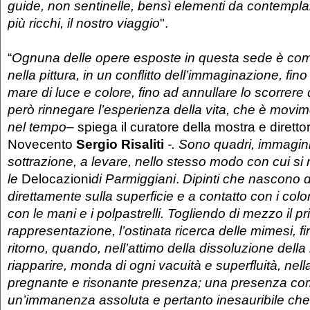
guide, non sentinelle, bensì elementi da contempla
più ricchi, il nostro viaggio
".
“
Ognuna delle opere esposte in questa sede è co
nella pittura, in un conflitto dell’immaginazione, fin
mare di luce e colore, fino ad annullare lo scorrer
però rinnegare l’esperienza della vita, che è movim
nel tempo
– spiega il curatore della mostra e dirett
Novecento
Sergio Risaliti
-. Sono quadri, immagini
sottrazione, a levare, nello stesso modo con cui si 
le
Delocazioni
di Parmiggiani
.
Dipinti che nascono d
direttamente sulla superficie e a contatto con i colori
con le mani e i polpastrelli.
Togliendo di mezzo il pri
rappresentazione, l’ostinata ricerca delle mimesi, fi
ritorno, quando, nell’attimo della dissoluzione della 
riapparire, monda di ogni vacuità e superfluità, nell
pregnante e risonante presenza; una presenza com
un’immanenza assoluta e pertanto inesauribile che