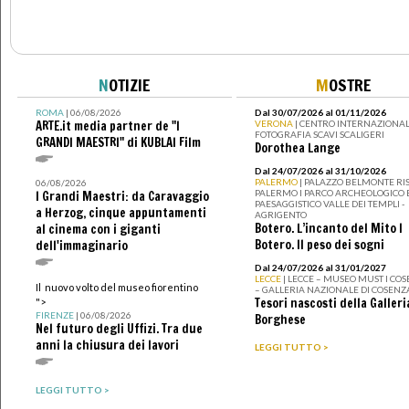
N
OTIZIE
M
OSTRE
ROMA
| 06/08/2026
Dal 30/07/2026 al 01/11/2026
ARTE.it media partner de "I
VERONA
| CENTRO INTERNAZIONAL
FOTOGRAFIA SCAVI SCALIGERI
GRANDI MAESTRI" di KUBLAI Film
Dorothea Lange
Dal 24/07/2026 al 31/10/2026
PALERMO
| PALAZZO BELMONTE RIS
06/08/2026
PALERMO I PARCO ARCHEOLOGICO 
I Grandi Maestri: da Caravaggio
PAESAGGISTICO VALLE DEI TEMPLI -
a Herzog, cinque appuntamenti
AGRIGENTO
Botero. L’incanto del Mito I
al cinema con i giganti
Botero. Il peso dei sogni
dell'immaginario
Dal 24/07/2026 al 31/01/2027
LECCE
| LECCE – MUSEO MUST I CO
Il nuovo volto del museo fiorentino
– GALLERIA NAZIONALE DI COSENZ
Tesori nascosti della Galleri
">
FIRENZE
| 06/08/2026
Borghese
Nel futuro degli Uffizi. Tra due
anni la chiusura dei lavori
LEGGI TUTTO >
LEGGI TUTTO >