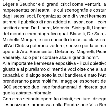
Léger e Seuphor e di grandi critici come Venturi), l
rappresentazioni teatrali le cui scenografie e costu
dagli stessi soci, l’organizzazione di vivaci kermes
attirare il pubblico di non addetti ai lavori, con il co
scrittori come De Libero, Moravia, Sinisgalli, Ungaret
del mondo cinematografico quali Blasetti, De Sica
Michelle Morgan, e con concetti di musica classica
all’Art Club si poterono vedere, spesso per la prima v
opere di Arp, Baumeister, Delaunay, Magnelli, Picas
Vasarely, solo per ricordare alcuni grandi nomi”.
Alla importante kermesse espositiva - il cui obietti
giustizia al pluralismo d’intenti e voci oltre che alla 
capacità di dialogo sotto la cui bandiera è nato l’Art
prenderanno parte molti fra i maggiori esponenti dell
‘900 secondo due linee fondamentali di ricerca: quel
quella astratto-informale.
Con circa settanta opere fra dipinti, sculture, disegni
l’esposizione, promossa dalla Fondazione Villa Berte