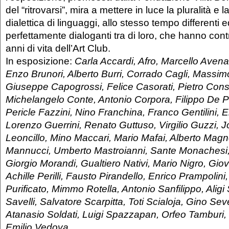
del “ritrovarsi”, mira a mettere in luce la pluralità e
dialettica di linguaggi, allo stesso tempo differenti
perfettamente dialoganti tra di loro, che hanno contr
anni di vita dell’Art Club.
In esposizione:
Carla Accardi, Afro, Marcello Avena
Enzo Brunori, Alberto Burri, Corrado Cagli, Massim
Giuseppe Capogrossi, Felice Casorati, Pietro Con
Michelangelo Conte, Antonio Corpora, Filippo De Pi
Pericle Fazzini, Nino Franchina, Franco Gentilini, 
Lorenzo Guerrini, Renato Guttuso, Virgilio Guzzi,
Leoncillo, Mino Maccari, Mario Mafai, Alberto Magn
Mannucci, Umberto Mastroianni, Sante Monachesi, 
Giorgio Morandi, Gualtiero Nativi, Mario Nigro, Giov
Achille Perilli, Fausto Pirandello, Enrico Prampolin
Purificato, Mimmo Rotella, Antonio Sanfilippo, Alig
Savelli, Salvatore Scarpitta, Toti Scialoja, Gino Seve
Atanasio Soldati, Luigi Spazzapan, Orfeo Tamburi, 
Emilio Vedova
.