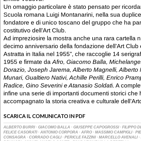
Un omaggio particolare è stato pensato per ricordare
Scuola romana Luigi Montanarini, nella sua duplice 
fondatore e di unico toscano del gruppo che ha part
costitutivo dell’Art Club.
Ad impreziosire la mostra anche una rara cartella na
decimo anniversario della fondazione dell’Art Club e 
Astratta in Italia nel 1955”, che raccoglie 14 serigr
1955 e firmate da
Afro, Giacomo Balla, Michelange
Dorazio, Joseph Jarema, Alberto Magnelli, Alberto 
Munari, Gualtiero Nativi, Achille Perilli, Enrico Pram
Radice, Gino Severini e Atanasio Soldat
i. A comple
infine una serie di importanti documenti storici che
accompagnato la storia creativa e culturale dell’Art
SCARICA IL COMUNICATO IN PDF
·
·
·
ALBERTO BURRI
GIACOMO BALLA
GIUSEPPE CAPOGROSSI
FILIPPO D
·
·
·
·
FELICE CASORATI
ANTONIO CORPORA
AFRO
MASSIMO CAMPIGLI
PI
·
·
·
·
CONSAGRA
CORRADO CAGLI
PERICLE FAZZINI
MARCELLO AVENALI