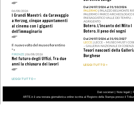
Dal 24/07/2026 al 31/10/2026
PALERMO
| PALAZZO BELMONTE RIS
06/08/2026
PALERMO I PARCO ARCHEOLOGICO 
I Grandi Maestri: da Caravaggio
PAESAGGISTICO VALLE DEI TEMPLI -
a Herzog, cinque appuntamenti
AGRIGENTO
Botero. L’incanto del Mito I
al cinema con i giganti
Botero. Il peso dei sogni
dell'immaginario
Dal 24/07/2026 al 31/01/2027
LECCE
| LECCE – MUSEO MUST I CO
Il nuovo volto del museo fiorentino
– GALLERIA NAZIONALE DI COSENZ
Tesori nascosti della Galleri
">
FIRENZE
| 06/08/2026
Borghese
Nel futuro degli Uffizi. Tra due
anni la chiusura dei lavori
LEGGI TUTTO >
LEGGI TUTTO >
|
|
Dati societari
Note legali
ARTE.it è una testata giornalistica online iscritta al Registro della Stampa presso il Trib