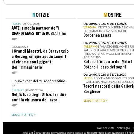
N
OTIZIE
M
OSTRE
ROMA
| 06/08/2026
Dal 30/07/2026 al 01/11/2026
ARTE.it media partner de "I
VERONA
| CENTRO INTERNAZIONAL
FOTOGRAFIA SCAVI SCALIGERI
GRANDI MAESTRI" di KUBLAI Film
Dorothea Lange
Dal 24/07/2026 al 31/10/2026
PALERMO
| PALAZZO BELMONTE RIS
06/08/2026
PALERMO I PARCO ARCHEOLOGICO 
I Grandi Maestri: da Caravaggio
PAESAGGISTICO VALLE DEI TEMPLI -
a Herzog, cinque appuntamenti
AGRIGENTO
Botero. L’incanto del Mito I
al cinema con i giganti
Botero. Il peso dei sogni
dell'immaginario
Dal 24/07/2026 al 31/01/2027
LECCE
| LECCE – MUSEO MUST I CO
Il nuovo volto del museo fiorentino
– GALLERIA NAZIONALE DI COSENZ
Tesori nascosti della Galleri
">
FIRENZE
| 06/08/2026
Borghese
Nel futuro degli Uffizi. Tra due
anni la chiusura dei lavori
LEGGI TUTTO >
LEGGI TUTTO >
|
|
Dati societari
Note legali
ARTE.it è una testata giornalistica online iscritta al Registro della Stampa presso il Trib