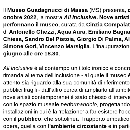
Il
Museo Guadagnucci di Massa
(MS) presenta,
ottobre 2022
, la mostra
All Inclusive
. Nove artis
performano il museo
, curata da
Cinzia Compalat
di
Antonello Ghezzi, Aqua Aura, Emiliano Bagna
Chiesa, Sandro Del Pistoia, Giorgio Di Palma, Al
Simone Gori, Vincenzo Marsiglia
. L'inaugurazion
giugno alle ore 18.30
.
All Inclusive
è al contempo un titolo ironico e concr
rimanda al tema dell'inclusione - al quale il museo 
attento sia riguardo alla sua comunità di riferimento
pubblici fragili - dall'altro cerca di ampliarlo all'am
nove artisti contemporanei è stato chiesto di interve
con lo spazio museale
performandolo
, progettando
installazioni in cui è la ‘relazione' a far esistere l'o
con il
pubblico
, che sottolinea il rapporto empatico 
opera, quella con
l'ambiente circostante
e in parti