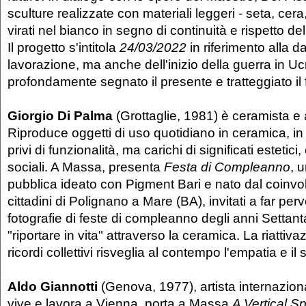
sculture realizzate con materiali leggeri - seta, cera
virati nel bianco in segno di continuità e rispetto de
Il progetto s'intitola
24/03/2022
in riferimento alla da
lavorazione, ma anche dell'inizio della guerra in U
profondamente segnato il presente e tratteggiato il fu
Giorgio Di Palma
(Grottaglie, 1981) è ceramista e a
Riproduce oggetti di uso quotidiano in ceramica, in 
privi di funzionalità, ma carichi di significati estetici
sociali. A Massa, presenta
Festa di Compleanno
, 
pubblica ideato con Pigment Bari e nato dal coinvo
cittadini di Polignano a Mare (BA), invitati a far perve
fotografie di feste di compleanno degli anni Settant
"riportare in vita" attraverso la ceramica. La riattiva
ricordi collettivi risveglia al contempo l'empatia e i
Aldo Giannotti
(Genova, 1977), artista internazio
vive e lavora a Vienna, porta a Massa
A Vertical Sp