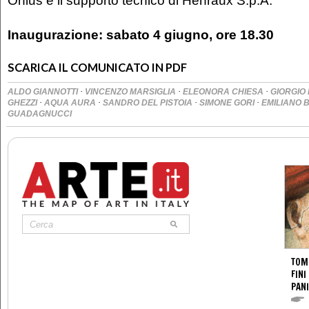
Onlus e il supporto tecnico di Henraux S.p.A.
Inaugurazione: sabato 4 giugno, ore 18.30
SCARICA IL COMUNICATO IN PDF
·
·
·
ALDO GIANNOTTI
VINCENZO MARSIGLIA
ELEONORA CHIESA
GIORGIO
·
·
·
·
GHEZZI
AQUA AURA
SANDRO DEL PISTOIA
SIMONE GORI
EMILIANO
GUADAGNUCCI
TOM
FINI
PANI