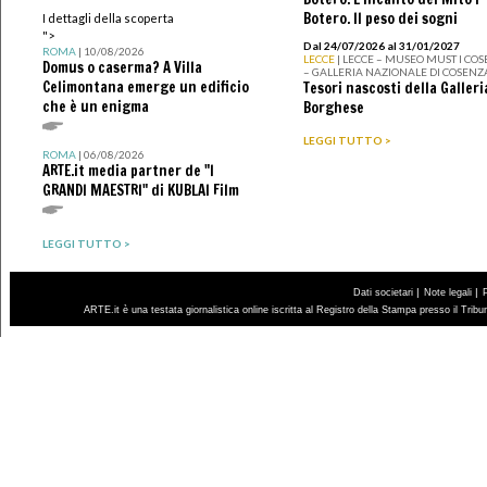
Botero. Il peso dei sogni
I dettagli della scoperta
">
Dal 24/07/2026 al 31/01/2027
ROMA
| 10/08/2026
LECCE
| LECCE – MUSEO MUST I CO
Domus o caserma? A Villa
– GALLERIA NAZIONALE DI COSENZ
Celimontana emerge un edificio
Tesori nascosti della Galleri
che è un enigma
Borghese
LEGGI TUTTO >
ROMA
| 06/08/2026
ARTE.it media partner de "I
GRANDI MAESTRI" di KUBLAI Film
LEGGI TUTTO >
|
|
Dati societari
Note legali
ARTE.it è una testata giornalistica online iscritta al Registro della Stampa presso il Trib