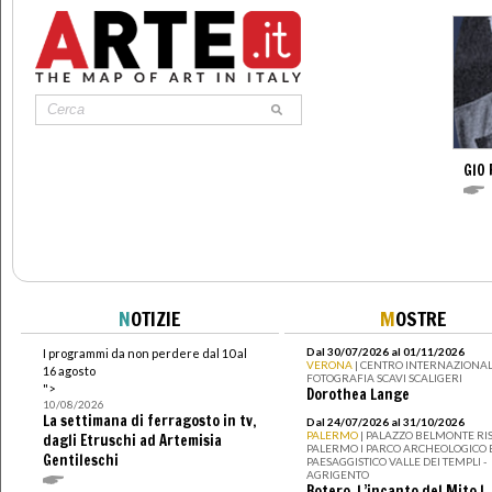
GIO 
N
OTIZIE
M
OSTRE
Dal 30/07/2026 al 01/11/2026
I programmi da non perdere dal 10 al
VERONA
| CENTRO INTERNAZIONAL
16 agosto
FOTOGRAFIA SCAVI SCALIGERI
">
Dorothea Lange
10/08/2026
La settimana di ferragosto in tv,
Dal 24/07/2026 al 31/10/2026
PALERMO
| PALAZZO BELMONTE RIS
dagli Etruschi ad Artemisia
PALERMO I PARCO ARCHEOLOGICO 
Gentileschi
PAESAGGISTICO VALLE DEI TEMPLI -
AGRIGENTO
Botero. L’incanto del Mito I