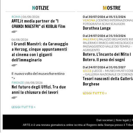
N
OTIZIE
M
OSTRE
ROMA
| 06/08/2026
Dal 30/07/2026 al 01/11/2026
ARTE.it media partner de "I
VERONA
| CENTRO INTERNAZIONAL
FOTOGRAFIA SCAVI SCALIGERI
GRANDI MAESTRI" di KUBLAI Film
Dorothea Lange
Dal 24/07/2026 al 31/10/2026
PALERMO
| PALAZZO BELMONTE RIS
06/08/2026
PALERMO I PARCO ARCHEOLOGICO 
I Grandi Maestri: da Caravaggio
PAESAGGISTICO VALLE DEI TEMPLI -
a Herzog, cinque appuntamenti
AGRIGENTO
Botero. L’incanto del Mito I
al cinema con i giganti
Botero. Il peso dei sogni
dell'immaginario
Dal 24/07/2026 al 31/01/2027
LECCE
| LECCE – MUSEO MUST I CO
Il nuovo volto del museo fiorentino
– GALLERIA NAZIONALE DI COSENZ
Tesori nascosti della Galleri
">
FIRENZE
| 06/08/2026
Borghese
Nel futuro degli Uffizi. Tra due
anni la chiusura dei lavori
LEGGI TUTTO >
LEGGI TUTTO >
|
|
Dati societari
Note legali
ARTE.it è una testata giornalistica online iscritta al Registro della Stampa presso il Trib