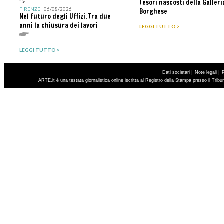
Tesori nascosti della Galleri
">
FIRENZE
| 06/08/2026
Borghese
Nel futuro degli Uffizi. Tra due
anni la chiusura dei lavori
LEGGI TUTTO >
LEGGI TUTTO >
|
|
Dati societari
Note legali
ARTE.it è una testata giornalistica online iscritta al Registro della Stampa presso il Trib