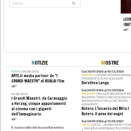
LEON
(BAT
N
OTIZIE
M
OSTRE
ROMA
| 06/08/2026
Dal 30/07/2026 al 01/11/2026
ARTE.it media partner de "I
VERONA
| CENTRO INTERNAZIONAL
FOTOGRAFIA SCAVI SCALIGERI
GRANDI MAESTRI" di KUBLAI Film
Dorothea Lange
Dal 24/07/2026 al 31/10/2026
PALERMO
| PALAZZO BELMONTE RIS
06/08/2026
PALERMO I PARCO ARCHEOLOGICO 
I Grandi Maestri: da Caravaggio
PAESAGGISTICO VALLE DEI TEMPLI -
a Herzog, cinque appuntamenti
AGRIGENTO
Botero. L’incanto del Mito I
al cinema con i giganti
Botero. Il peso dei sogni
dell'immaginario
Dal 24/07/2026 al 31/01/2027
LECCE
| LECCE – MUSEO MUST I CO
Il nuovo volto del museo fiorentino
– GALLERIA NAZIONALE DI COSENZ