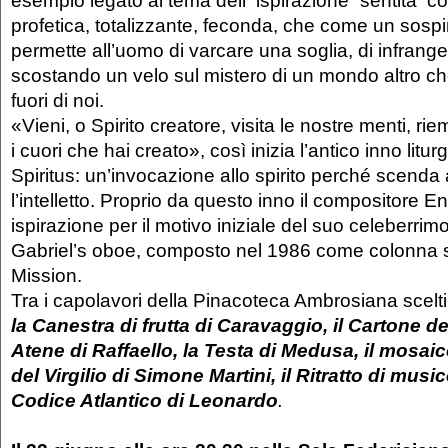
esempio legato al tema dell’”ispirazione” sentita 
profetica, totalizzante, feconda, che come un sospi
permette all’uomo di varcare una soglia, di infrange
scostando un velo sul mistero di un mondo altro ch
fuori di noi.
«Vieni, o Spirito creatore, visita le nostre menti, rie
i cuori che hai creato», così inizia l’antico inno litu
Spiritus: un’invocazione allo spirito perché scenda 
l’intelletto. Proprio da questo inno il compositore E
ispirazione per il motivo iniziale del suo celeberrim
Gabriel’s oboe, composto nel 1986 come colonna s
Mission.
Tra i capolavori della Pinacoteca Ambrosiana scelti 
la
Canestra di frutta di Caravaggio
,
il Cartone de
Atene di Raffaello
, la
Testa di Medusa
, il
mosaico
del Virgilio di Simone Martini
, il
Ritratto di musi
Codice Atlantico di Leonardo
.