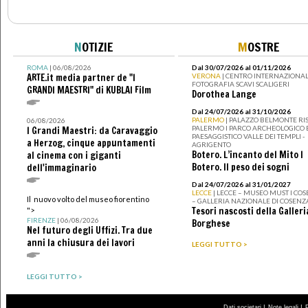
N
OTIZIE
M
OSTRE
ROMA
| 06/08/2026
Dal 30/07/2026 al 01/11/2026
ARTE.it media partner de "I
VERONA
| CENTRO INTERNAZIONAL
FOTOGRAFIA SCAVI SCALIGERI
GRANDI MAESTRI" di KUBLAI Film
Dorothea Lange
Dal 24/07/2026 al 31/10/2026
PALERMO
| PALAZZO BELMONTE RIS
06/08/2026
PALERMO I PARCO ARCHEOLOGICO 
I Grandi Maestri: da Caravaggio
PAESAGGISTICO VALLE DEI TEMPLI -
a Herzog, cinque appuntamenti
AGRIGENTO
Botero. L’incanto del Mito I
al cinema con i giganti
Botero. Il peso dei sogni
dell'immaginario
Dal 24/07/2026 al 31/01/2027
LECCE
| LECCE – MUSEO MUST I CO
Il nuovo volto del museo fiorentino
– GALLERIA NAZIONALE DI COSENZ
Tesori nascosti della Galleri
">
FIRENZE
| 06/08/2026
Borghese
Nel futuro degli Uffizi. Tra due
anni la chiusura dei lavori
LEGGI TUTTO >
LEGGI TUTTO >
|
|
Dati societari
Note legali