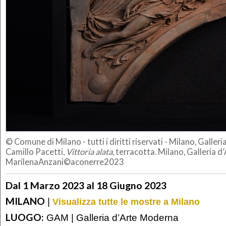
© Comune di Milano - tutti i diritti riservati - Milano, Galle
Camillo Pacetti
,
Vittoria alata
, terracotta. Milano, Galleria 
MarilenaAnzani©aconerre2023
Dal 1 Marzo 2023 al 18 Giugno 2023
MILANO
|
Visualizza tutte le mostre a Milano
LUOGO:
GAM | Galleria d’Arte Moderna