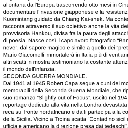
allontana dall’Europa trascorrendo otto mesi in Cin
documentare l’invasione giapponese e la resistenz
Kuomintang guidato da Chiang Kai-shek. Ma con
racconta attraverso il suo obiettivo anche la vita dei 
provvisoria Hankou, divisa fra la paura degli attac
di poesia. Nasce così il capolavoro fotografico “Ba
neve”, dal sapore magico e simile a quello dei “pretin
Mario Giacomelli immortalerà in Italia più di vent’a
altri scatti in mostra testimoniano la costante atte
il mondo dell’infanzia.
SECONDA GUERRA MONDIALE.
Dal 1941 al 1945 Robert Capa segue alcuni dei mo
memorabili della Seconda Guerra Mondiale, che rip
suo romanzo “Slightly out of Focus”, uscito nel 19
reportage dedicato alla vita nella Londra devastata 
reca sul fronte nordafricano e da lì partecipa alla c
della Sicilia. Vicino a Troina scatta “Contadino sicil
ufficiale americano la direzione presa dai tedeschi”