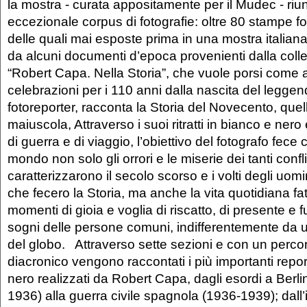
la mostra - curata appositamente per il Mudec - riu
eccezionale corpus di fotografie: oltre 80 stampe f
delle quali mai esposte prima in una mostra itali
da alcuni documenti d’epoca provenienti dalla col
“Robert Capa. Nella Storia”, che vuole porsi come a
celebrazioni per i 110 anni dalla nascita del leggen
fotoreporter, racconta la Storia del Novecento, quel
maiuscola, Attraverso i suoi ritratti in bianco e nero
di guerra e di viaggio, l’obiettivo del fotografo fece
mondo non solo gli orrori e le miserie dei tanti confli
caratterizzarono il secolo scorso e i volti degli uom
che fecero la Storia, ma anche la vita quotidiana fatt
momenti di gioia e voglia di riscatto, di presente e fu
sogni delle persone comuni, indifferentemente da un
del globo. Attraverso sette sezioni e con un perco
diacronico vengono raccontati i più importanti repo
nero realizzati da Robert Capa, dagli esordi a Berli
1936) alla guerra civile spagnola (1936-1939); dall