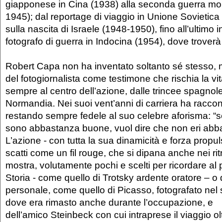
giapponese in Cina (1938) alla seconda guerra mo
1945); dal reportage di viaggio in Unione Sovietica
sulla nascita di Israele (1948-1950), fino all’ultimo
fotografo di guerra in Indocina (1954), dove troverà
Robert Capa non ha inventato soltanto sé stesso, 
del fotogiornalista come testimone che rischia la vi
sempre al centro dell’azione, dalle trincee spagnole
Normandia. Nei suoi vent’anni di carriera ha raccont
restando sempre fedele al suo celebre aforisma: “se
sono abbastanza buone, vuol dire che non eri abba
L’azione - con tutta la sua dinamicità e forza propuls
scatti come un fil rouge, che si dipana anche nei ritr
mostra, volutamente pochi e scelti per ricordare al pu
Storia - come quello di Trotsky ardente oratore – o 
personale, come quello di Picasso, fotografato nel s
dove era rimasto anche durante l’occupazione, e
dell’amico Steinbeck con cui intraprese il viaggio olt