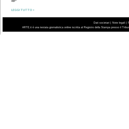
LEGGI TUTTO >
|
|
Dati societari
Note legali
ARTE.it è una testata giornalistica online iscritta al Registro della Stampa presso il Trib