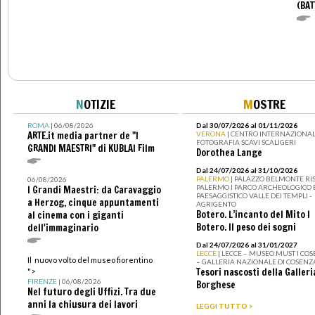
(BAT
N
OTIZIE
M
OSTRE
ROMA
| 06/08/2026
Dal 30/07/2026 al 01/11/2026
ARTE.it media partner de "I
VERONA
| CENTRO INTERNAZIONAL
FOTOGRAFIA SCAVI SCALIGERI
GRANDI MAESTRI" di KUBLAI Film
Dorothea Lange
Dal 24/07/2026 al 31/10/2026
PALERMO
| PALAZZO BELMONTE RIS
06/08/2026
PALERMO I PARCO ARCHEOLOGICO 
I Grandi Maestri: da Caravaggio
PAESAGGISTICO VALLE DEI TEMPLI -
a Herzog, cinque appuntamenti
AGRIGENTO
Botero. L’incanto del Mito I
al cinema con i giganti
Botero. Il peso dei sogni
dell'immaginario
Dal 24/07/2026 al 31/01/2027
LECCE
| LECCE – MUSEO MUST I CO
Il nuovo volto del museo fiorentino
– GALLERIA NAZIONALE DI COSENZ
Tesori nascosti della Galleri
">
FIRENZE
| 06/08/2026
Borghese
Nel futuro degli Uffizi. Tra due
anni la chiusura dei lavori
LEGGI TUTTO >