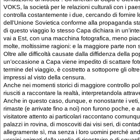
VOKS, la società per le relazioni culturali con i paes
controlla costantemente i due, cercando di fornire
dell’Unione Sovietica conforme alla propaganda stal
di questo viaggio lo stesso Capa dichiara in un’inter
vai a Est, con una macchina fotografica, meno piaci
molte, moltissime ragioni: e la maggiore parte non
Oltre alle difficoltà causate dalla diffidenza della po
un’occasione a Capa viene impedito di scattare foto
termine del viaggio, è costretto a sottoporre gli oltr
impressi al visto della censura.
Anche nei momenti storici di maggiore controllo polit
riusciti a raccontare la realtà, interpretandola attrav
Anche in questo caso, dunque, e nonostante i veti,
rimaste (e arrivate fino a noi) non furono poche, e 
visitatore attento ai particolari raccontano comunqu
palazzi in rovina, di moscoviti dai visi seri, di cont
allegramente sì, ma senza i loro uomini perché andat
ucraini animati dalla voglia di ricostruire e di sguard