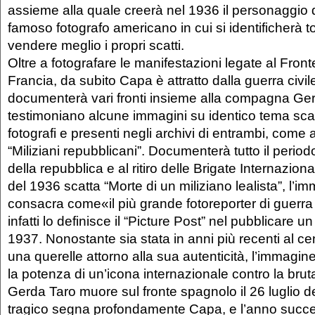
assieme alla quale creerà nel 1936 il personaggio 
famoso fotografo americano in cui si identificherà t
vendere meglio i propri scatti.
Oltre a fotografare le manifestazioni legate al Fron
Francia, da subito Capa è attratto dalla guerra civil
documenterà vari fronti insieme alla compagna Ger
testimoniano alcune immagini su identico tema scat
fotografi e presenti negli archivi di entrambi, com
“Miliziani repubblicani”. Documenterà tutto il periodo
della repubblica e al ritiro delle Brigate Internazion
del 1936 scatta “Morte di un miliziano lealista”, l’i
consacra come«il più grande fotoreporter di guerr
infatti lo definisce il “Picture Post” nel pubblicare 
1937. Nonostante sia stata in anni più recenti al cen
una querelle attorno alla sua autenticità, l’immagin
la potenza di un’icona internazionale contro la bruta
Gerda Taro muore sul fronte spagnolo il 26 luglio d
tragico segna profondamente Capa, e l’anno success