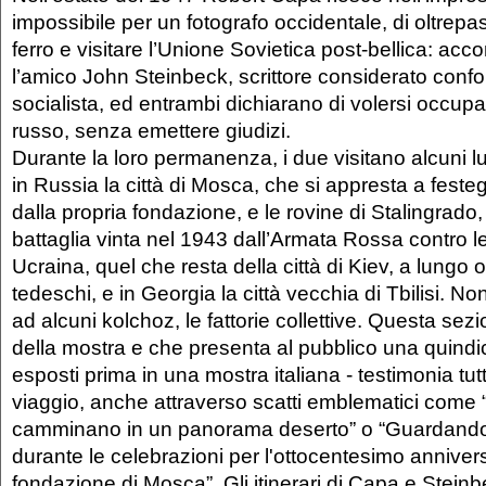
impossibile per un fotografo occidentale, di oltrepas
ferro e visitare l’Unione Sovietica post-bellica: a
l’amico John Steinbeck, scrittore considerato conf
socialista, ed entrambi dichiarano di volersi occup
russo, senza emettere giudizi.
Durante la loro permanenza, i due visitano alcuni l
in Russia la città di Mosca, che si appresta a feste
dalla propria fondazione, e le rovine di Stalingrado,
battaglia vinta nel 1943 dall’Armata Rossa contro le
Ucraina, quel che resta della città di Kiev, a lungo
tedeschi, e in Georgia la città vecchia di Tbilisi. N
ad alcuni kolchoz, le fattorie collettive. Questa sez
della mostra e che presenta al pubblico una quindic
esposti prima in una mostra italiana - testimonia tut
viaggio, anche attraverso scatti emblematici come
camminano in un panorama deserto” o “Guardando i 
durante le celebrazioni per l'ottocentesimo annivers
fondazione di Mosca”. Gli itinerari di Capa e Steinb