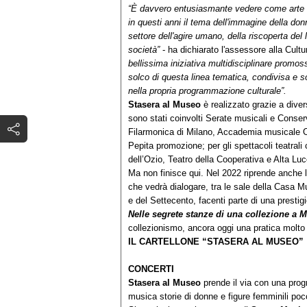
“È davvero entusiasmante vedere come arte fi
in questi anni il tema dell'immagine della don
settore dell'agire umano, della riscoperta del 
società
”
- ha dichiarato l'assessore alla Cu
bellissima iniziativa multidisciplinare promo
solco di questa linea tematica, condivisa e
nella propria programmazione culturale”.
Stasera al Museo
è realizzato grazie a diver
sono stati coinvolti Serate musicali e Conser
Filarmonica di Milano, Accademia musicale 
Pepita promozione; per gli spettacoli teatrali
dell’Ozio, Teatro della Cooperativa e Alta Luc
Ma non finisce qui. Nel 2022 riprende anche l
che vedrà dialogare, tra le sale della Casa M
e del Settecento, facenti parte di una presti
Nelle segrete stanze di una collezione a 
collezionismo, ancora oggi una pratica molto 
IL CARTELLONE “STASERA AL MUSEO”
CONCERTI
Stasera al Museo
prende il via con una pro
musica storie di donne e figure femminili po