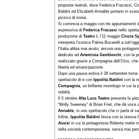
proposte teatrali, dove Federica Fracassi, Ci
Baldini ed Elizabeth Annable portano in scen
pizzico di ironia.
Si comincia a maggio con tre appuntamenti d
espressiva di
Federica Fracassi
nello spett
produzione di
Teatro i
; l’11 maggio
Cinzia S
interpreta l’iconica Palma Bucarelli a tutt’ogg
l’Italia abbia mai avuto; ancora una protagonis
dedicato ad
Artemisia Gentileschi
, con la 
realizzato grazie a Compagnia dell’Ozio, che 
libertà ed emancipazione.
Dopo una pausa estiva il 28 settembre torna 
spettacolo di e con
Ippolita Baldini
con la r
Compagnia
, un brillante monologo in cui la
nobiltà.
Il 5 ottobre
Alta Luce Teatro
presenta la piè
“Molly Sweeney” di Brian Friel, che dà voce 
Annable
, in uno spettacolo che ci parla di s
Infine,
Ippolita Baldini
bissa con la stessa
Assisi
in cui la protagonista Roberta mette in
nella società contemporanea, senza mai perder