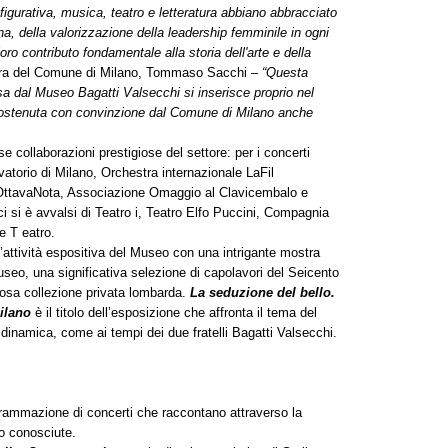
gurativa, musica, teatro e letteratura abbiano abbracciato
na, della valorizzazione della leadership femminile in ogni
loro contributo fondamentale alla storia dell'arte e della
ltura del Comune di Milano, Tommaso Sacchi –
“
Questa
ssa dal Museo Bagatti Valsecchi si inserisce proprio nel
 sostenuta con convinzione dal Comune di Milano anche
se collaborazioni prestigiose del settore: per i concerti
vatorio di Milano, Orchestra internazionale LaFil
OttavaNota, Associazione Omaggio al Clavicembalo e
 ci si è avvalsi di Teatro i, Teatro Elfo Puccini, Compagnia
e T eatro.
’attività espositiva del Museo con una intrigante mostra
useo, una significativa selezione di capolavori del Seicento
giosa collezione privata lombarda.
La seduzione del bello.
Milano
è il titolo dell’esposizione che affronta il tema del
dinamica, come ai tempi dei due fratelli Bagatti Valsecchi.
grammazione di concerti che raccontano attraverso la
co conosciute.