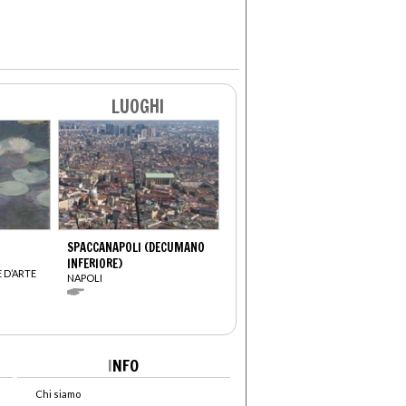
LUOGHI
SPACCANAPOLI (DECUMANO
INFERIORE)
 D’ARTE
NAPOLI
I
NFO
Chi siamo