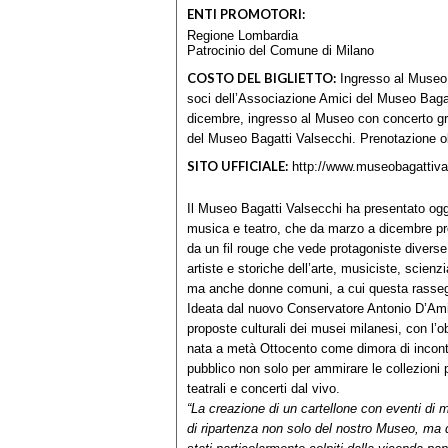
ENTI PROMOTORI:
Regione Lombardia
Patrocinio del Comune di Milano
COSTO DEL BIGLIETTO:
Ingresso al Museo c
soci dell’Associazione Amici del Museo Bagat
dicembre, ingresso al Museo con concerto grat
del Museo Bagatti Valsecchi. Prenotazione obb
SITO UFFICIALE:
http://www.museobagattiva
Il Museo Bagatti Valsecchi ha presentato oggi
musica e teatro, che da marzo a dicembre pre
da un fil rouge che vede protagoniste diverse 
artiste e storiche dell’arte, musiciste, scienz
ma anche donne comuni, a cui questa rasse
Ideata dal nuovo Conservatore Antonio D’Am
proposte culturali dei musei milanesi, con l’o
nata a metà Ottocento come dimora di incontr
pubblico non solo per ammirare le collezioni
teatrali e concerti dal vivo.
“La creazione di un cartellone con eventi di m
di ripartenza non solo del nostro Museo, ma de