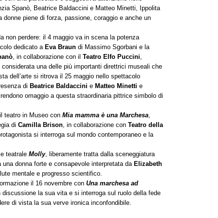
nzia Spanò, Beatrice Baldaccini e Matteo Minetti, Ippolita
a donne piene di forza, passione, coraggio e anche un
a non perdere: il 4 maggio va in scena la potenza
acolo dedicato a
Eva Braun
di Massimo Sgorbani e la
panò
, in collaborazione con il
Teatro Elfo Puccini
,
i considerata una delle più importanti direttrici museali che
ta dell’arte si ritrova il 25 maggio nello spettacolo
presenza di
Beatrice Baldaccini
e
Matteo Minetti
e
rendono omaggio a questa straordinaria pittrice simbolo di
il teatro in Museo con
Mia mamma è una Marchesa
,
egia di
Camilla Brison
, in collaborazione con
Teatro della
 protagonista si interroga sul mondo contemporaneo e la
ce teatrale
Molly
, liberamente tratta dalla sceneggiatura
a una donna forte e consapevole interpretata da
Elizabeth
alute mentale e progresso scientifico.
 formazione il 16 novembre con
Una marchesa ad
 discussione la sua vita e si interroga sul ruolo della fede
e di vista la sua verve ironica inconfondibile.