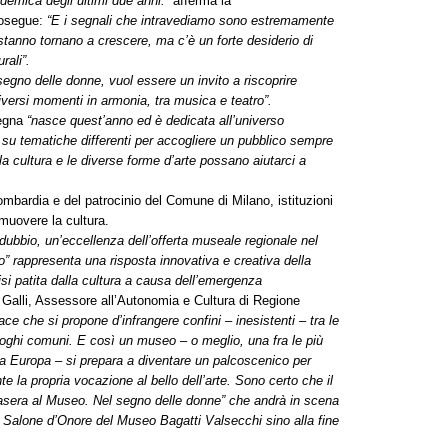
ndemica degli ultimi due anni.
”
afferma la
rosegue:
“
E i segnali che intravediamo sono estremamente
i stanno tornano a crescere, ma c’è un forte desiderio di
rali”.
segno delle donne, vuol essere un invito a riscoprire
iversi momenti in armonia, tra musica e teatro
”.
segna
“
nasce quest’anno ed è dedicata all’universo
 su tematiche differenti per accogliere un pubblico sempre
a cultura e le diverse forme d’arte possano aiutarci a
bardia e del patrocinio del Comune di Milano, istituzioni
muovere la cultura.
ubbio, un’eccellenza dell’offerta museale regionale nel
o” rappresenta una risposta innovativa e creativa della
isi patita dalla cultura a causa dell’emergenza
Galli, Assessore all’Autonomia e Cultura di Regione
e che si propone d’infrangere confini – inesistenti – tra le
luoghi comuni. E così un museo – o meglio, una fra le più
ra Europa – si prepara a diventare un palcoscenico per
 la propria vocazione al bello dell’arte. Sono certo che il
Stasera al Museo. Nel segno delle donne” che andrà in scena
 Salone d’Onore del Museo Bagatti Valsecchi sino alla fine