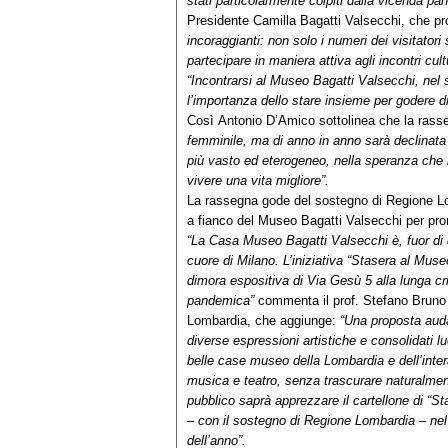
stati particolarmente colpiti dalla vicenda pa
Presidente Camilla Bagatti Valsecchi, che p
incoraggianti: non solo i numeri dei visitator
partecipare in maniera attiva agli incontri cultu
“Incontrarsi al Museo Bagatti Valsecchi, nel 
l’importanza dello stare insieme per godere d
Così Antonio D’Amico sottolinea che la ras
femminile, ma di anno in anno sarà declinata
più vasto ed eterogeneo, nella speranza che l
vivere una vita migliore”.
La rassegna gode del sostegno di Regione Lom
a fianco del Museo Bagatti Valsecchi per pro
“La Casa Museo Bagatti Valsecchi è, fuor di d
cuore di Milano. L’iniziativa “Stasera al Muse
dimora espositiva di Via Gesù 5 alla lunga cr
pandemica”
commenta il prof. Stefano Bruno 
Lombardia, che aggiunge:
“Una proposta audac
diverse espressioni artistiche e consolidati 
belle case museo della Lombardia e dell’inte
musica e teatro, senza trascurare naturalmente
pubblico saprà apprezzare il cartellone di “
– con il sostegno di Regione Lombardia – nel
dell’anno”.