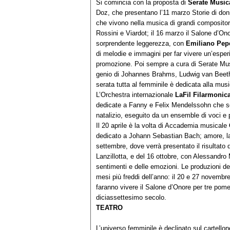
Si comincia con la proposta di
Serate Music
Doz, che presentano l’11 marzo Storie di don
che vivono nella musica di grandi compositori o
Rossini e Viardot; il 16 marzo il Salone d’O
sorprendente leggerezza, con
Emiliano Pe
di melodie e immagini per far vivere un’esper
promozione. Poi sempre a cura di Serate Musi
genio di Johannes Brahms, Ludwig van Beetho
serata tutta al femminile è dedicata alla musi
L’Orchestra internazionale
LaFil Filarmonic
dedicate a Fanny e Felix Mendelssohn che so
natalizio, eseguito da un ensemble di voci e 
Il 20 aprile è la volta di Accademia musicale
dedicato a Johann Sebastian Bach; amore, lac
settembre, dove verrà presentato il risultato
Lanzillotta, e del 16 ottobre, con Alessandro 
sentimenti e delle emozioni. Le produzioni d
mesi più freddi dell’anno: il 20 e 27 novembre
faranno vivere il Salone d’Onore per tre pome
diciassettesimo secolo.
TEATRO
L’universo femminile è declinato sul cartello