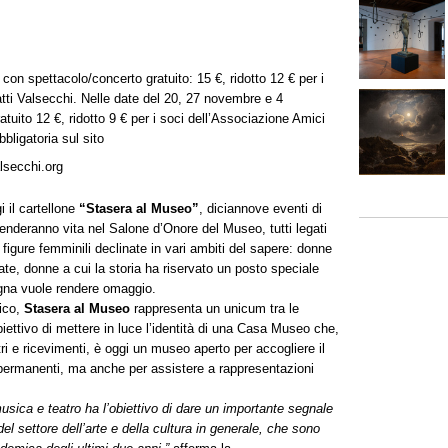
on spettacolo/concerto gratuito: 15 €, ridotto 12 € per i
ti Valsecchi. Nelle date del 20, 27 novembre e 4
uito 12 €, ridotto 9 € per i soci dell’Associazione Amici
ligatoria sul sito
lsecchi.org
 il cartellone
“Stasera al Museo”
, diciannove eventi di
nderanno vita nel Salone d’Onore del Museo, tutti legati
figure femminili declinate in vari ambiti del sapere: donne
iate, donne a cui la storia ha riservato un posto speciale
gna vuole rendere omaggio.
ico,
Stasera al Museo
rappresenta un unicum tra le
biettivo di mettere in luce l’identità di una Casa Museo che,
i e ricevimenti, è oggi un museo aperto per accogliere il
 permanenti, ma anche per assistere a rappresentazioni
usica e teatro ha l’obiettivo di dare un importante segnale
l settore dell’arte e della cultura in generale, che sono