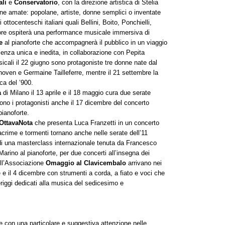
ali
e
Conservatorio
, con la direzione artistica di Stelia
ne amate: popolane, artiste, donne semplici o inventate
ttocenteschi italiani quali Bellini, Boito, Ponchielli,
nore ospiterà una performance musicale immersiva di
pe
al pianoforte che accompagnerà il pubblico in un viaggio
ienza unica e inedita, in collaborazione con Pepita
cali il 22 giugno sono protagoniste tre donne nate dal
ven e Germaine Tailleferre, mentre il 21 settembre la
ca del ’900.
a
di Milano il 13 aprile e il 18 maggio cura due serate
no i protagonisti anche il 17 dicembre del concerto
pianoforte.
OttavaNota
che presenta Luca Franzetti in un concerto
rime e tormenti tornano anche nelle serate dell’11
 di una masterclass internazionale tenuta da Francesco
Marino al pianoforte, per due concerti all’insegna dei
ell’Associazione
Omaggio al Clavicembalo
arrivano nei
 e il 4 dicembre con strumenti a corda, a fiato e voci che
riggi dedicati alla musica del sedicesimo e
ne con una particolare e suggestiva attenzione nelle