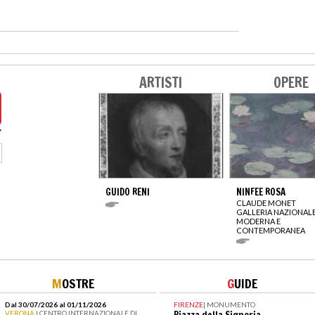
ARTISTI
OPERE
GUIDO RENI
NINFEE ROSA
CLAUDE MONET
GALLERIA NAZIONALE
MODERNA E
CONTEMPORANEA
M
OSTRE
G
UIDE
Dal 30/07/2026 al 01/11/2026
FIRENZE
|
MONUMENTO
VERONA
| CENTRO INTERNAZIONALE DI
Piazza della Signoria