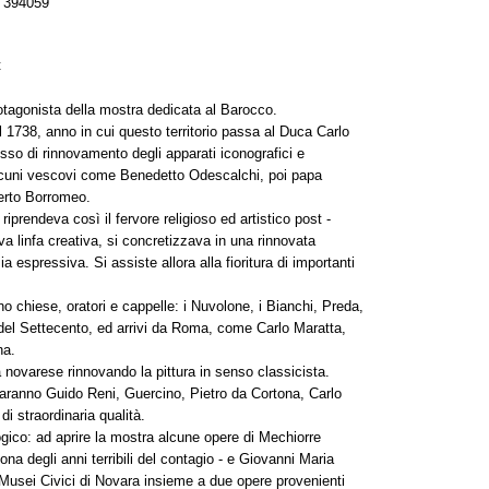
 394059
t
protagonista della mostra dedicata al Barocco.
l 1738, anno in cui questo territorio passa al Duca Carlo
sso di rinnovamento degli apparati iconografici e
i alcuni vescovi come Benedetto Odescalchi, poi papa
erto Borromeo.
iprendeva così il fervore religioso ed artistico post -
va linfa creativa, si concretizzava in una rinnovata
 espressiva. Si assiste allora alla fioritura di importanti
ono chiese, oratori e cappelle: i Nuvolone, i Bianchi, Preda,
o del Settecento, ed arrivi da Roma, come Carlo Maratta,
na.
a novarese rinnovando la pittura in senso classicista.
saranno Guido Reni, Guercino, Pietro da Cortona, Carlo
i straordinaria qualità.
ogico: ad aprire la mostra alcune opere di Mechiorre
ona degli anni terribili del contagio - e Giovanni Maria
Musei Civici di Novara insieme a due opere provenienti