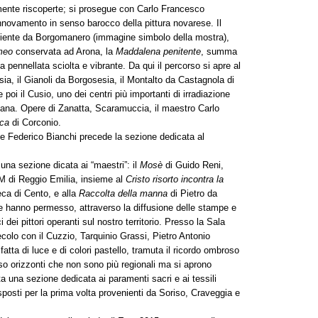
ente riscoperte; si prosegue con Carlo Francesco
innovamento in senso barocco della pittura novarese. Il
iente da Borgomanero (immagine simbolo della mostra),
omeo
conservata ad Arona, la
Maddalena penitente
, summa
la pennellata sciolta e vibrante. Da qui il percorso si apre al
esia, il Gianoli da Borgosesia, il Montalto da Castagnola di
oi il Cusio, uno dei centri più importanti di irradiazione
ziana. Opere di Zanatta, Scaramuccia, il maestro Carlo
ca
di Corconio.
i e Federico Bianchi precede la sezione dedicata al
una sezione dicata ai “maestri”: il
Mosè
di Guido Reni,
M di Reggio Emilia, insieme al
Cristo risorto incontra la
ca di Cento, e alla
Raccolta della manna
di Pietro da
e hanno permesso, attraverso la diffusione delle stampe e
i dei pittori operanti sul nostro territorio. Presso la Sala
secolo con il Cuzzio, Tarquinio Grassi, Pietro Antonio
atta di luce e di colori pastello, tramuta il ricordo ombroso
so orizzonti che non sono più regionali ma si aprono
ta una sezione dedicata ai paramenti sacri e ai tessili
sposti per la prima volta provenienti da Soriso, Craveggia e