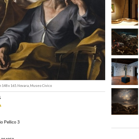
m 148 x 165. Novara, Museo Civico
5
a
io Pellico 3