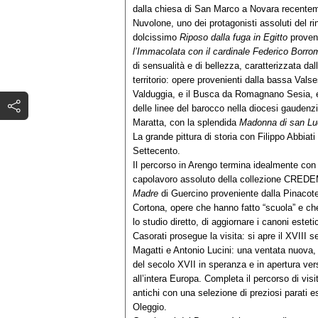
dalla chiesa di San Marco a Novara recentem
Nuvolone, uno dei protagonisti assoluti del r
dolcissimo
Riposo dalla fuga in Egitto
proven
l’Immacolata con il cardinale Federico Borr
di sensualità e di bellezza, caratterizzata dal
territorio: opere provenienti dalla bassa Vals
Valduggia, e il Busca da Romagnano Sesia, e p
delle linee del barocco nella diocesi gauden
Maratta, con la splendida
Madonna di san Lu
La grande pittura di storia con Filippo Abbiat
Settecento.
Il percorso in Arengo termina idealmente con 
capolavoro assoluto della collezione CREDE
Madre
di Guercino proveniente dalla Pinacote
Cortona, opere che hanno fatto “scuola” e ch
lo studio diretto, di aggiornare i canoni estetic
Casorati prosegue la visita: si apre il XVIII 
Magatti e Antonio Lucini: una ventata nuova, f
del secolo XVII in speranza e in apertura ver
all’intera Europa. Completa il percorso di visi
antichi con una selezione di preziosi parati e
Oleggio.