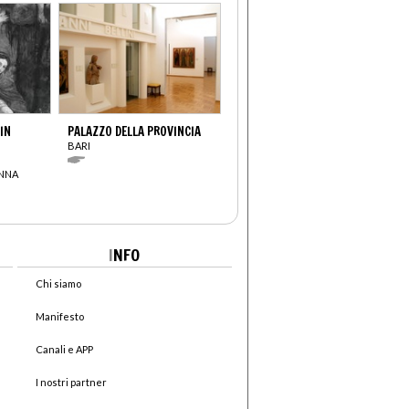
IN
PALAZZO DELLA PROVINCIA
BARI
ONNA
I
NFO
Chi siamo
Manifesto
Canali e APP
I nostri partner