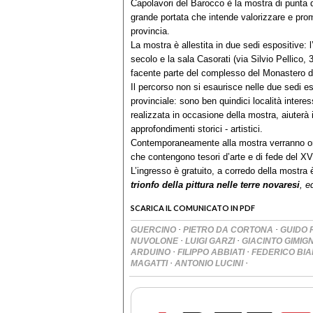
Capolavori del Barocco è la mostra di punta 
grande portata che intende valorizzare e pro
provincia.
La mostra è allestita in due sedi espositive: l
secolo e la sala Casorati (via Silvio Pellico, 
facente parte del complesso del Monastero d
Il percorso non si esaurisce nelle due sedi es
provinciale: sono ben quindici località inter
realizzata in occasione della mostra, aiuterà il
approfondimenti storici - artistici.
Contemporaneamente alla mostra verranno orga
che contengono tesori d’arte e di fede del XV
L’ingresso è gratuito, a corredo della mostra 
trionfo della pittura nelle terre novaresi
, e
SCARICA IL COMUNICATO IN PDF
·
·
GUERCINO
PIETRO DA CORTONA
GUIDO 
·
·
NUVOLONE
LUIGI GARZI
GIACINTO GIMIG
·
·
ARDUINO
FILIPPO ABBIATI
FEDERICO BI
·
·
MAGATTI
ANTONIO LUCINI