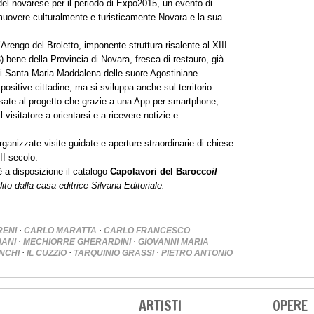
del novarese per il periodo di Expo2015, un evento di
muovere culturalmente e turisticamente Novara e la sua
’Arengo del Broletto, imponente struttura risalente al XIII
3) bene della Provincia di Novara, fresca di restauro, già
i Santa Maria Maddalena delle suore Agostiniane.
positive cittadine, ma si sviluppa anche sul territorio
essate al progetto che grazie a una App per smartphone,
 visitatore a orientarsi e a ricevere notizie e
nizzate visite guidate e aperture straordinarie di chiese
II secolo.
è a disposizione il catalogo
Capolavori del Barocco
il
dito dalla casa editrice Silvana Editoriale.
·
·
RENI
CARLO MARATTA
CARLO FRANCESCO
·
·
NANI
MECHIORRE GHERARDINI
GIOVANNI MARIA
·
·
·
ANCHI
IL CUZZIO
TARQUINIO GRASSI
PIETRO ANTONIO
ARTISTI
OPERE