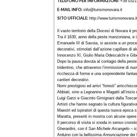
TELEFONO PER INFORMAZIONI:
+39 0321
E-MAIL INFO:
info@turismonovara.it
SITO UFFICIALE:
http://www.turismonovara.i
Il vasto territorio della Diocesi di Novara è 
Tra il 1630, anno della peste manzoniana, e i
Emanuele III di Savoia, si assiste a un proce
decorativi, stimolati dall’azione capillare d
Innocenzo XI, Giulio Maria Odescalchi e Gib
Dopo la pausa dovuta al contagio della peste r
tridentino, che attraverso l’immissione di nuo
ricchezza di forme e una sorprendente fantasia
cantieri decorativi.
Nomi prestigiosi ed arrivi “foresti” arricchisc
Abbiati, sino a Legnanino e Magatti all’inizi
Luigi Garzi e Giacinto Gimignani dalla Tosca
Artisti che hanno segnato la cultura figurativ
Maestri ed ispiratori di questa nuova epoca 
Maratta, presenti in mostra con alcune opere d
Il percorso di visita si snoda in senso cronol
Gherardini, con il
San Michele Arcangelo
– ic
Arduino con la bellissima
Annunciazione
dei 