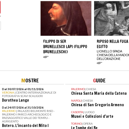
FILIPPO DI SER
RIPOSO NELLA FUGA 
BRUNELLESCO LAPI (FILIPPO
EGITTO
BRUNELLESCHI)
LIONELLO SPADA
CHIESA DELLA MAD
DELL’ORAZIONE
M
OSTRE
G
UIDE
Dal 30/07/2026 al 01/11/2026
PALERMO
|
CHIESA
VERONA
| CENTRO INTERNAZIONALE DI
Chiesa Santa Maria della Catena
FOTOGRAFIA SCAVI SCALIGERI
Dorothea Lange
NAPOLI
|
CHIESA
Chiesa di San Gregorio Armeno
Dal 24/07/2026 al 31/10/2026
PALERMO
| PALAZZO BELMONTE RISO -
CASERTA
|
LUOGO
PALERMO I PARCO ARCHEOLOGICO E
Musei e Collezioni d'arte
PAESAGGISTICO VALLE DEI TEMPLI -
AGRIGENTO
TORINO
|
OPERA
Botero. L’incanto del Mito I
Le Tombe dei Re