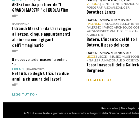
ROMA
| 06/08/2026
Dal 30/07/2026 al 01/11/2026
ARTE.it media partner de "I
VERONA
| CENTRO INTERNAZIONAL
FOTOGRAFIA SCAVI SCALIGERI
GRANDI MAESTRI" di KUBLAI Film
Dorothea Lange
Dal 24/07/2026 al 31/10/2026
PALERMO
| PALAZZO BELMONTE RIS
06/08/2026
PALERMO I PARCO ARCHEOLOGICO 
I Grandi Maestri: da Caravaggio
PAESAGGISTICO VALLE DEI TEMPLI -
a Herzog, cinque appuntamenti
AGRIGENTO
Botero. L’incanto del Mito I
al cinema con i giganti
Botero. Il peso dei sogni
dell'immaginario
Dal 24/07/2026 al 31/01/2027
LECCE
| LECCE – MUSEO MUST I CO
Il nuovo volto del museo fiorentino
– GALLERIA NAZIONALE DI COSENZ
Tesori nascosti della Galleri
">
FIRENZE
| 06/08/2026
Borghese
Nel futuro degli Uffizi. Tra due
anni la chiusura dei lavori
LEGGI TUTTO >
LEGGI TUTTO >
|
|
Dati societari
Note legali
ARTE.it è una testata giornalistica online iscritta al Registro della Stampa presso il Trib