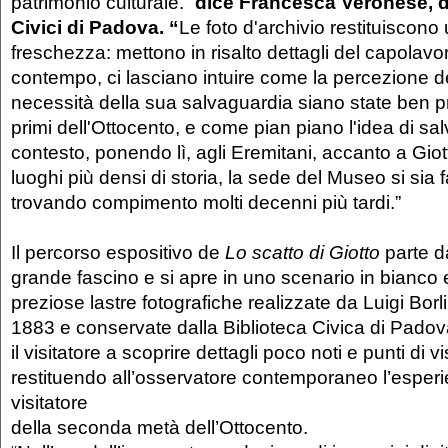
patrimonio culturale.”
dice Francesca Veronese, d
Civici di Padova. “
Le foto d'archivio restituiscon
freschezza: mettono in risalto dettagli del capolavor
contempo, ci lasciano intuire come la percezione de
necessità della sua salvaguardia siano state ben pr
primi dell'Ottocento, e come pian piano l'idea di sal
contesto, ponendo lì, agli Eremitani, accanto a Giot
luoghi più densi di storia, la sede del Museo si sia f
trovando compimento molti decenni più tardi.”
Il percorso espositivo de
Lo scatto di Giotto
parte d
grande fascino e si apre in uno scenario in bianco 
preziose lastre fotografiche realizzate da Luigi Borli
1883 e conservate dalla Biblioteca Civica di Pado
il visitatore a scoprire dettagli poco noti e punti di v
restituendo all’osservatore contemporaneo l’esperi
visitatore
della seconda metà dell’Ottocento.