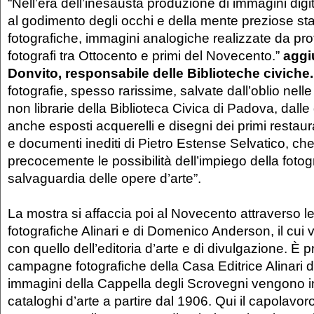
“Nell’era dell’inesausta produzione di immagini digita
al godimento degli occhi e della mente preziose st
fotografiche, immagini analogiche realizzate da prot
fotografi tra Ottocento e primi del Novecento.”
aggi
Donvito,
responsabile dell
e
Bibliote
che
c
ivic
he
.
fotografie, spesso rarissime, salvate dall’oblio nelle
non librarie della Biblioteca Civica di Padova, dall
anche esposti acquerelli e disegni dei primi restaur
e documenti inediti di Pietro Estense Selvatico, che
precocemente le possibilità dell’impiego della fotogr
salvaguardia delle opere d’arte”.
La mostra si affaccia poi al Novecento attraverso 
fotografiche Alinari e di Domenico Anderson, il cui v
con quello dell’editoria d’arte e di divulgazione. È p
campagne fotografiche della Casa Editrice Alinari d
immagini della Cappella degli Scrovegni vengono in
cataloghi d’arte a partire dal 1906. Qui il capolavor