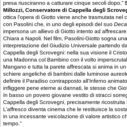
presa riusciranno a catturare cinque secoli dopo,”
Millozzi, Conservatore di
C
appella degli Scroveg
ottica l’opera di Giotto viene anche trasmutata nel
con Pasolini che, in uno degli episodi del suo
Deca
impersona un allievo di Giotto intento ad affrescare
Chiara a Napoli. Nel film, Pasolini-Giotto sogna un
interpretazione del Giudizio Universale partendo dal
Cappella degli Scrovegni: nella sua visione il Crist
una Madonna col Bambino con il volto imperscrutab
Mangano e tutta la parete affrescata si anima in u
schiere angeliche di bambini dalle luminose aureo
definire il Paradiso contrapposto all’Inferno animato 
infliggere pene eterne ai dannati, le stesse che Gio
In basso un povero giovane vestito di stracci sorreg
Cappella degli Scrovegni, precisamente ricostruita i
L’affresco diventa cinema che le restituisce la sost
in una incessante veicolazione di valore artistico ch
tempo.”