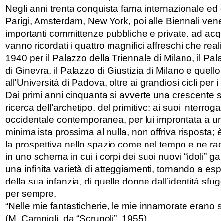
Negli anni trenta conquista fama internazionale ed
Parigi, Amsterdam, New York, poi alle Biennali vene
importanti committenze pubbliche e private, ad acqu
vanno ricordati i quattro magnifici affreschi che reali
1940 per il Palazzo della Triennale di Milano, il Pa
di Ginevra, il Palazzo di Giustizia di Milano e que
all'Università di Padova, oltre ai grandiosi cicli per i
Dai primi anni cinquanta si avverte una crescente st
ricerca dell’archetipo, del primitivo: ai suoi interrogat
occidentale contemporanea, per lui improntata a un
minimalista prossima al nulla, non offriva risposta;
la prospettiva nello spazio come nel tempo e ne r
in uno schema in cui i corpi dei suoi nuovi “idoli” gall
una infinita varietà di atteggiamenti, tornando a es
della sua infanzia, di quelle donne dall’identità sfu
per sempre.
“Nelle mie fantasticherie, le mie innamorate erano 
(M. Campigli, da “Scrupoli”, 1955).