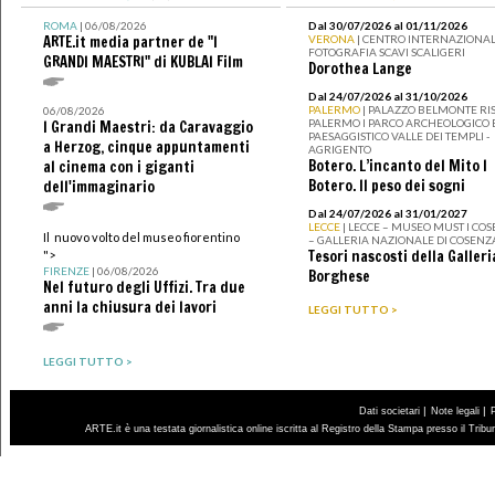
ROMA
| 06/08/2026
Dal 30/07/2026 al 01/11/2026
ARTE.it media partner de "I
VERONA
| CENTRO INTERNAZIONAL
FOTOGRAFIA SCAVI SCALIGERI
GRANDI MAESTRI" di KUBLAI Film
Dorothea Lange
Dal 24/07/2026 al 31/10/2026
PALERMO
| PALAZZO BELMONTE RIS
06/08/2026
PALERMO I PARCO ARCHEOLOGICO 
I Grandi Maestri: da Caravaggio
PAESAGGISTICO VALLE DEI TEMPLI -
a Herzog, cinque appuntamenti
AGRIGENTO
Botero. L’incanto del Mito I
al cinema con i giganti
Botero. Il peso dei sogni
dell'immaginario
Dal 24/07/2026 al 31/01/2027
LECCE
| LECCE – MUSEO MUST I CO
Il nuovo volto del museo fiorentino
– GALLERIA NAZIONALE DI COSENZ
Tesori nascosti della Galleri
">
FIRENZE
| 06/08/2026
Borghese
Nel futuro degli Uffizi. Tra due
anni la chiusura dei lavori
LEGGI TUTTO >
LEGGI TUTTO >
|
|
Dati societari
Note legali
ARTE.it è una testata giornalistica online iscritta al Registro della Stampa presso il Trib