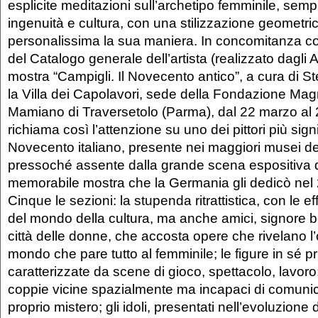
esplicite meditazioni sull’archetipo femminile, sempre
ingenuità e cultura, con una stilizzazione geometr
personalissima la sua maniera. In concomitanza co
del Catalogo generale dell’artista (realizzato dagli A
mostra “Campigli. Il Novecento antico”, a cura di St
la Villa dei Capolavori, sede della Fondazione Ma
Mamiano di Traversetolo (Parma), dal 22 marzo al
richiama così l’attenzione su uno dei pittori più signi
Novecento italiano, presente nei maggiori musei 
pressoché assente dalla grande scena espositiva 
memorabile mostra che la Germania gli dedicò nel
Cinque le sezioni: la stupenda ritrattistica, con le eff
del mondo della cultura, ma anche amici, signore b
città delle donne, che accosta opere che rivelano 
mondo che pare tutto al femminile; le figure in sé pr
caratterizzate da scene di gioco, spettacolo, lavoro;
coppie vicine spazialmente ma incapaci di comunica
proprio mistero; gli idoli, presentati nell’evoluzione 