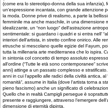
(come era lo stereotipo-donna della sua infanzia), 
un’espressione incantata, con grande attenzione pe
la moda. Donne prive di realismo, a parte la bellissim
femminile ma anche maschile, in una dimensione m
idealizzante, un “non luogo” dell'astrazione antrop
sentimentale: si guardano i quadri e si entra nell’ “al
interiori dell’artista, in stretto confine onirico. Alle 
etrusche si mescolano quelle egizie del Fayum, po
tutta la millenaria arte mediterranea che lo ispira.
in sintonia col concetto di tempo assoluto espresso
all’ordine (“Tutte le età sono contemporanee” scriv
anni) attinge a un passato complesso e stratificato.
anni in cui l’appello alle radici della civiltà antica, al
romanità”, assume in Italia (dove l’artista torna a sta
pieno fascismo) anche un significato di celebrazion
Quello che in realtà Campigli persegue è soprattut
presente e raggiungere, attraverso l’emergere dell’
dimensione di eternità dipinta.