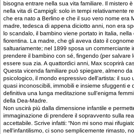
bisogna entrare nella sua vita familiare. Il mistero è 
nella vita di Campigli: solo in tempi relativamente r
che era nato a Berlino e che il suo vero nome era M
madre, tedesca di appena diciotto anni, non era sp
lo scandalo, il bambino viene portato in Italia, nel
fiorentina. La madre, che gli aveva dato il cognome
saltuariamente; nel 1899 sposa un commerciante i
prendere il bambino con sé, fingendo (per salvare 
essere sua zia. A quattordici anni, Max scoprirà ca
Questa vicenda familiare può spiegare, almeno da 
psicologico, il mondo espressivo dell’artista: il suo
quasi inconoscibili, immobili e insieme sfuggenti e di
definitiva una lunga meditazione sull’enigma femmin
della Dea-Madre.
Non uscirà più dalla dimensione infantile e permett
immaginazione di prendere il sopravvento sulla real
accettabile. Scrive infatti: “Non mi sono mai rifugia
nell’infantilismo, ci sono semplicemente rimasto, 