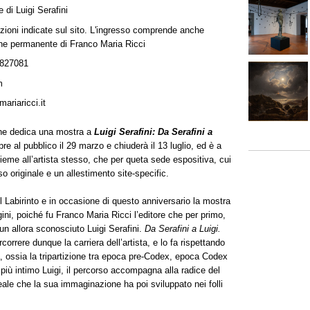
di Luigi Serafini
uzioni indicate sul sito. L'ingresso comprende anche
ione permanente di Franco Maria Ricci
827081
m
mariaricci.it
one dedica una mostra a
Luigi Serafini: Da Serafini a
re al pubblico il 29 marzo e chiuderà il 13 luglio, ed è a
eme all’artista stesso, che per queta sede espositiva, cui
o originale e un allestimento site-specific.
l Labirinto e in occasione di questo anniversario la mostra
gini, poiché fu Franco Maria Ricci l’editore che per primo,
un allora sconosciuto Luigi Serafini.
Da Serafini a Luigi.
correre dunque la carriera dell’artista, e lo fa rispettando
a, ossia la tripartizione tra epoca pre-Codex, epoca Codex
più intimo Luigi, il percorso accompagna alla radice del
ale che la sua immaginazione ha poi sviluppato nei folli