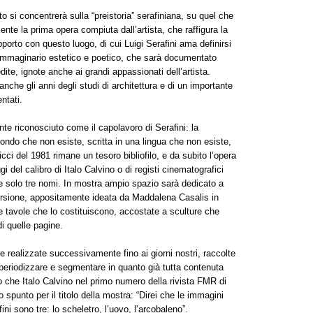
o si concentrerà sulla “preistoria” serafiniana, su quel che
nte la prima opera compiuta dall’artista, che raffigura la
porto con questo luogo, di cui Luigi Serafini ama definirsi
immaginario estetico e poetico, che sarà documentato
dite, ignote anche ai grandi appassionati dell’artista.
che gli anni degli studi di architettura e di un importante
ntati.
nte riconosciuto come il capolavoro di Serafini: la
ondo che non esiste, scritta in una lingua che non esiste,
ci del 1981 rimane un tesoro bibliofilo, e da subito l’opera
i del calibro di Italo Calvino o di registi cinematografici
re solo tre nomi. In mostra ampio spazio sarà dedicato a
ersione, appositamente ideata da Maddalena Casalis in
le tavole che lo costituiscono, accostate a sculture che
i quelle pagine.
e realizzate successivamente fino ai giorni nostri, raccolte
periodizzare e segmentare in quanto già tutta contenuta
so che Italo Calvino nel primo numero della rivista FMR di
spunto per il titolo della mostra: “Direi che le immagini
ini sono tre: lo scheletro, l’uovo, l’arcobaleno”.