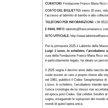
CURATORI:
Fondazione Franco Maria Ricci e 
COSTO DEL BIGLIETTO:
intero 20 euro, rid
l’accesso al labirinto di bambù e alla collez
TELEFONO PER INFORMAZIONI:
+39 0521
E-MAIL INFO:
labirinto@francomariaricci.co
SITO UFFICIALE:
http://www.labirintodifranco
Per la primavera 2025 il Labirinto della Mas
Luigi. L’uovo, lo scheletro, l’arcobaleno
ap
cura della Fondazione Franco Maria Ricci insi
è particolarmente legato, ha ideato un percors
Il 2025 segna il decimo anno dalla nascita de
vuole essere un vero e proprio ritorno alle ori
nel 1981, pubblicò il Codex Seraphinianus di 
L’uovo, lo scheletro, l’arcobaleno
intende riper
l’unica cronologia da lui stesso mai accettat
ed epoca post-Codex. Dal celebre Serafini al 
sogno, inseguendo le ispirazioni del mondo re
mondi di quest’opera unica.