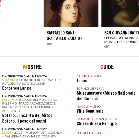
RAFFAELLO SANTI
SAN GIOVANNI BATT
(RAFFAELLO SANZIO)
LEONARDO DA VINCI
MUSEO DEL LOUVRE
M
OSTRE
G
UIDE
Dal 30/07/2026 al 01/11/2026
CASERTA
|
OPERA
VERONA
| CENTRO INTERNAZIONALE DI
Trono
FOTOGRAFIA SCAVI SCALIGERI
Dorothea Lange
TORINO
|
LIBRERIA
Museumstore (Museo Nazionale
Dal 24/07/2026 al 31/10/2026
del Cinema)
PALERMO
| PALAZZO BELMONTE RISO -
PALERMO I PARCO ARCHEOLOGICO E
NAPOLI
|
MUSEO
PAESAGGISTICO VALLE DEI TEMPLI -
Villa Comunale
AGRIGENTO
Botero. L’incanto del Mito I
LA DANTE FIRENZE
|
CHIESA
Botero. Il peso dei sogni
Chiesa di San Remigio
Dal 24/07/2026 al 31/01/2027
LECCE
| LECCE – MUSEO MUST I COSENZA
LEGGI TUTTO >
– GALLERIA NAZIONALE DI COSENZA