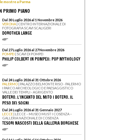
 le mostre a Parma
N PRIMO PIANO
Dal 30 Luglio 2026 al 1 Novembre 2026
VERONA
| CENTRO INTERNAZIONALE DI
FOTOGRAFIA SCAVI SCALIGERI
DOROTHEA LANGE
Dal 27 Luglio 2026 al 27 Novembre 2026
POMPEI
| SCAVI DI POMPEI
PHILIP COLBERT IN POMPEII: POP MYTHOLOGY
Dal 24 Luglio 2026 al 31 Ottobre 2026
PALERMO
| PALAZZO BELMONTE RISO - PALERMO
I PARCO ARCHEOLOGICO E PAESAGGISTICO
VALLE DEI TEMPLI - AGRIGENTO
BOTERO. L’INCANTO DEL MITO I BOTERO. IL
PESO DEI SOGNI
Dal 24 Luglio 2026 al 31 Gennaio 2027
LECCE
| LECCE – MUSEO MUST I COSENZA –
GALLERIA NAZIONALE DI COSENZA
TESORI NASCOSTI DELLA GALLERIA BORGHESE
Dal 16 Luglio 2026 al 16 Ottobre 2026