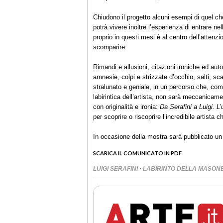
Chiudono il progetto alcuni esempi di quel che 
potrà vivere inoltre l’esperienza di entrare n
proprio in questi mesi è al centro dell’atten
scomparire.
Rimandi e allusioni, citazioni ironiche ed auto
amnesie, colpi e strizzate d’occhio, salti, sc
stralunato e geniale, in un percorso che, come
labirintica dell’artista, non sarà meccanicame
con originalità e ironia:
Da Serafini a Luigi. L’
per scoprire o riscoprire l’incredibile artista c
In occasione della mostra sarà pubblicato u
SCARICA IL COMUNICATO IN PDF
·
LUIGI SERAFINI
LABIRINTO DELLA MASONE