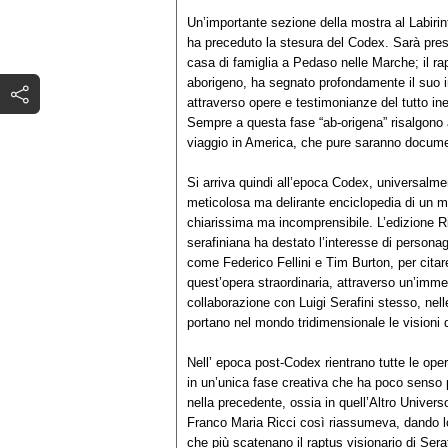
Un’importante sezione della mostra al Labirint
ha preceduto la stesura del Codex. Sarà prese
casa di famiglia a Pedaso nelle Marche; il rap
aborigeno, ha segnato profondamente il suo 
attraverso opere e testimonianze del tutto ine
Sempre a questa fase “ab-origena” risalgono an
viaggio in America, che pure saranno docume
Si arriva quindi all’epoca Codex, universalme
meticolosa ma delirante enciclopedia di un m
chiarissima ma incomprensibile. L’edizione Ric
serafiniana ha destato l’interesse di personagg
come Federico Fellini e Tim Burton, per cita
quest’opera straordinaria, attraverso un’imm
collaborazione con Luigi Serafini stesso, nel
portano nel mondo tridimensionale le visioni d
Nell’ epoca post-Codex rientrano tutte le oper
in un’unica fase creativa che ha poco senso 
nella precedente, ossia in quell’Altro Univer
Franco Maria Ricci così riassumeva, dando lo 
che più scatenano il raptus visionario di Seraf