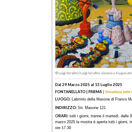
© Luigi Serafini
|
Luigi Serafini,
Genesis o Il sogno del
Dal 29 Marzo 2025 al 13 Luglio 2025
FONTANELLATO | PARMA
|
Visualizza tutt
LUOGO:
Labirinto della Masone di Franco Ma
INDIRIZZO:
Str. Masone 121
ORARI:
tutti i giorni, tranne il martedì, dalle
marzo 2025 la mostra è aperta tutti i giorni, t
ore 17.30