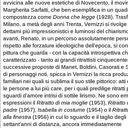
avvicina alle nuove estetiche di Novecento, il mov
Margherita Sarfatti, che ben esemplifica in un quad
compostezza come
Donna
che legge
(1928). Tras
Milano, a metà degli anni Trenta, Vernizzi si rivolge
dettami più impressionistici e luminosi del chiaris
avanti, Renato, in un percorso assolutamente perso
rispetto alle forzature ideologiche dell’epoca, si c
pittura che guarda - con la capacità introspettiva 
caratterizzato - tanto ai grandi ritrattisti cinquecent
successive proposte di Manet, Boldini, Casorati e Siro
di personaggi noti, spicca in Vernizzi la ricca produzi
familiari nei quali si sublima il suo stile pittorico: at
le persone a lui più care, per i quali predilige ritratti 
sguardi d’amore intrisi di sottile lirismo. Ne sono 
espressioni il
Ritratto di mia moglie
(1953),
Ritratto
padre
(1957),
Isabella in costume
(1954) o il
Ritrat
alla finestra
(1956) in cui lo sguardo e il taglio degl
settant’anni di distanza, ancora immediatamente