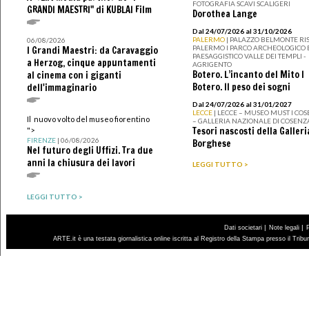
FOTOGRAFIA SCAVI SCALIGERI
GRANDI MAESTRI" di KUBLAI Film
Dorothea Lange
Dal 24/07/2026 al 31/10/2026
PALERMO
| PALAZZO BELMONTE RIS
06/08/2026
PALERMO I PARCO ARCHEOLOGICO 
I Grandi Maestri: da Caravaggio
PAESAGGISTICO VALLE DEI TEMPLI -
a Herzog, cinque appuntamenti
AGRIGENTO
Botero. L’incanto del Mito I
al cinema con i giganti
Botero. Il peso dei sogni
dell'immaginario
Dal 24/07/2026 al 31/01/2027
LECCE
| LECCE – MUSEO MUST I CO
Il nuovo volto del museo fiorentino
– GALLERIA NAZIONALE DI COSENZ
Tesori nascosti della Galleri
">
FIRENZE
| 06/08/2026
Borghese
Nel futuro degli Uffizi. Tra due
anni la chiusura dei lavori
LEGGI TUTTO >
LEGGI TUTTO >
|
|
Dati societari
Note legali
ARTE.it è una testata giornalistica online iscritta al Registro della Stampa presso il Trib