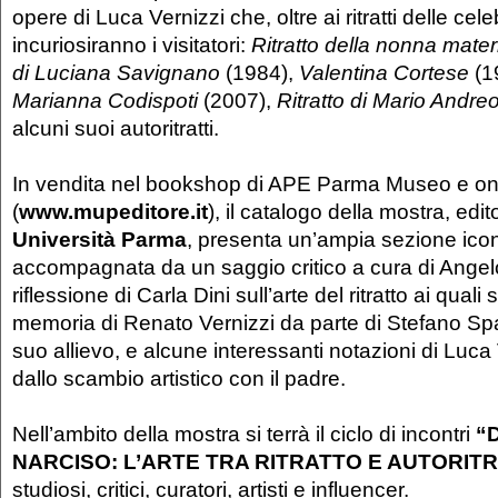
opere di Luca Vernizzi che, oltre ai ritratti delle celeb
incuriosiranno i visitatori:
Ritratto della nonna mate
di Luciana Savignano
(1984),
Valentina Cortese
(1
Marianna Codispoti
(2007),
Ritratto di
Mario Andreo
alcuni suoi autoritratti.
In vendita nel bookshop di APE Parma Museo e on
(
www.mupeditore.it
), il catalogo della mostra, edi
Università Parma
, presenta un’ampia sezione ico
accompagnata da un saggio critico a cura di Angel
riflessione di Carla Dini sull’arte del ritratto ai qua
memoria di Renato Vernizzi da parte di Stefano Spa
suo allievo, e alcune interessanti notazioni di Luca 
dallo scambio artistico con il padre.
Nell’ambito della mostra si terrà il ciclo di incontri
“
NARCISO: L’ARTE TRA RITRATTO E AUTORIT
studiosi, critici, curatori, artisti e influencer.