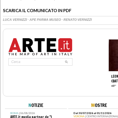
SCARICA IL COMUNICATO IN PDF
·
·
LUCA VERNIZZI
APE PARMA MUSEO
RENATO VERNIZZI
LEON
(BAT
N
OTIZIE
M
OSTRE
ROMA
| 06/08/2026
Dal 30/07/2026 al 01/11/2026
ARTE.it media partner de "I
VERONA
| CENTRO INTERNAZIONAL