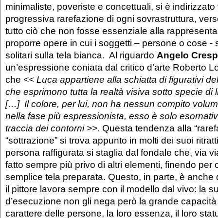
minimaliste, poveriste e concettuali, si è indirizzato
progressiva rarefazione di ogni sovrastruttura, vers
tutto ciò che non fosse essenziale alla rappresenta
proporre opere in cui i soggetti – persone o cose 
solitari sulla tela bianca. Al riguardo
Angelo Cresp
un’espressione coniata dal critico d’arte Roberto L
che
<< Luca appartiene alla schiatta di figurativi dell
che esprimono tutta la realtà visiva sotto specie di 
[…] Il colore, per lui, non ha nessun compito volum
nella fase più espressionista, esso è solo esornativo
traccia dei contorni >>.
Questa tendenza alla “raref
“sottrazione” si trova appunto in molti dei suoi ritratti
persona raffigurata si staglia dal fondale che, via via
fatto sempre più privo di altri elementi, finendo per
semplice tela preparata. Questo, in parte, è anche 
il pittore lavora sempre con il modello dal vivo: la s
d’esecuzione non gli nega però la grande capacità d
carattere delle persone, la loro essenza, il loro sta