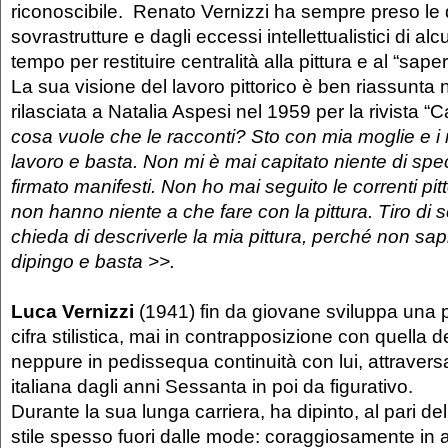
riconoscibile. Renato Vernizzi ha sempre preso le 
sovrastrutture e dagli eccessi intellettualistici di al
tempo per restituire centralità alla pittura e al “saper 
La sua visione del lavoro pittorico è ben riassunta 
rilasciata a Natalia Aspesi nel 1959 per la rivista “
cosa vuole che le racconti? Sto con mia moglie e i 
lavoro e basta. Non mi è mai capitato niente di spe
firmato manifesti. Non ho mai seguito le correnti pitt
non hanno niente a che fare con la pittura. Tiro di
chieda di descriverle la mia pittura, perché non sapr
dipingo e basta >>.
Luca Vernizzi
(1941) fin da giovane sviluppa una p
cifra stilistica, mai in contrapposizione con quella 
neppure in pedissequa continuità con lui, attraversa
italiana dagli anni Sessanta in poi da figurativo.
Durante la sua lunga carriera, ha dipinto, al pari d
stile spesso fuori dalle mode: coraggiosamente in an