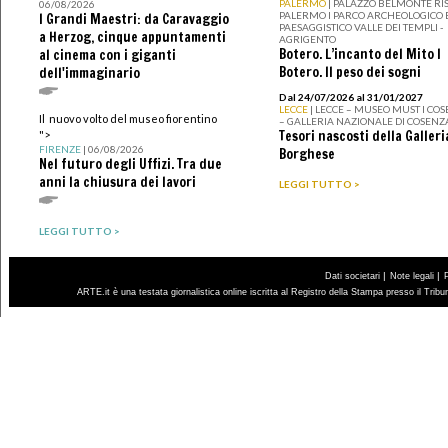
PALERMO
| PALAZZO BELMONTE RIS
06/08/2026
PALERMO I PARCO ARCHEOLOGICO 
I Grandi Maestri: da Caravaggio
PAESAGGISTICO VALLE DEI TEMPLI -
a Herzog, cinque appuntamenti
AGRIGENTO
Botero. L’incanto del Mito I
al cinema con i giganti
Botero. Il peso dei sogni
dell'immaginario
Dal 24/07/2026 al 31/01/2027
LECCE
| LECCE – MUSEO MUST I CO
Il nuovo volto del museo fiorentino
– GALLERIA NAZIONALE DI COSENZ
Tesori nascosti della Galleri
">
FIRENZE
| 06/08/2026
Borghese
Nel futuro degli Uffizi. Tra due
anni la chiusura dei lavori
LEGGI TUTTO >
LEGGI TUTTO >
|
|
Dati societari
Note legali
ARTE.it è una testata giornalistica online iscritta al Registro della Stampa presso il Trib