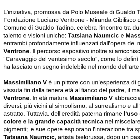
L’iniziativa, promossa da Polo Museale di Gualdo T
Fondazione Luciano Ventrone - Miranda Gibilisco co
Comune di Gualdo Tadino, celebra l'incontro tra due
talento e visioni uniche:
Tatsiana Naumcic
e
Mass
entrambi profondamente influenzati dall'opera del
Ventrone
. Il percorso espositivo inoltre si arricchis
"Caravaggio del ventesimo secolo", come lo definì 
ha lasciato un segno indelebile nel mondo dell'ar
Massimiliano V
è un pittore con un’esperienza di 
vissuta fin dalla tenera età al fianco del padre, il m
Ventrone
. In età matura
Massimiliano V
abbraccia
diversi, più vicini al simbolismo, al surrealismo e a
astratto. Tuttavia, dell’eredità paterna rimane
l’uso
colore e la grande capacità tecnica
nel miscelare
pigmenti; le sue opere esplorano l'interazione tra s
Tatsiana Naumcic
, artista bielorussa, dopo un pa