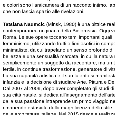
e colori sono l’anticamera di un racconto intimo, labi
che non lascia spazio alle rivelazioni.
Tatsiana Naumcic
(Minsk, 1980) è una pittrice real
contemporanea originaria della Bielorussia. Oggi vi
Roma. Le sue opere toccano temi importanti quali la 
femminismo, utilizzando frutti e fiori esotici in comp
minimaliste, da cui trapelano un senso profondo di
bellezza e una sensualità marcata, in cui la natura
semplicemente un soggetto da raccontare, ma un ter
fertile, in continua trasformazione, generatore di vit
La sua capacità artistica e il suo talento si manifes
infanzia e la decisione di studiare Arte, Pittura e D
Dal 2007 al 2009, dopo aver completato gli studi di
sua città natale, si dedica all’insegnamento dell’art
dalla sua passione intraprende un primo viaggio nel
rimanendo estasiata dalla magnificenza dello stile u
delle architetture italiane. Nel 2015 riesce a realiz