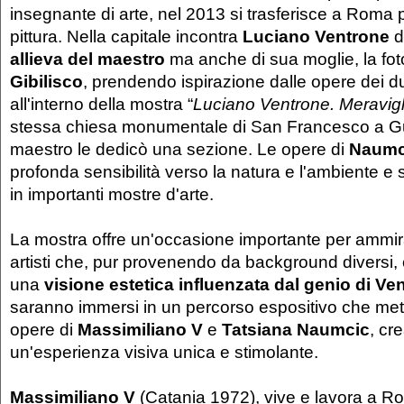
insegnante di arte, nel 2013 si trasferisce a Roma p
pittura. Nella capitale incontra
Luciano Ventrone
d
allieva del maestro
ma anche di sua moglie, la fo
Gibilisco
, prendendo ispirazione dalle opere dei du
all'interno della mostra “
Luciano Ventrone. Meravigl
stessa chiesa monumentale di San Francesco a Gua
maestro le dedicò una sezione. Le opere di
Naumc
profonda sensibilità verso la natura e l'ambiente e
in importanti mostre d'arte.
La mostra offre un'occasione importante per ammir
artisti che, pur provenendo da background diversi,
una
visione estetica influenzata dal genio di Ve
saranno immersi in un percorso espositivo che mett
opere di
Massimiliano V
e
Tatsiana Naumcic
, cr
un'esperienza visiva unica e stimolante.
Massimiliano V
(Catania 1972), vive e lavora a Ro