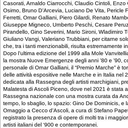
Casorati, Arnaldo Ciarrocchi, Claudio Cintoli, Enz
Osimo, Bruno D’Arcevia, Luciano De Vita, Pericle 
Ferretti, Omar Galliani, Piero Gilardi, Renato Mambo
Giuseppe Migneco, Umberto Peschi, Cesare Peruz
Pirandello, Gino Severini, Mario Sironi, Wladimiro T
Giuliano Vangi, Valeriano Trubbiani, per citarne sol
che, tra i tanti menzionabili, risulta estremamente 
Dopo l’ultima edizione del 1999 alla Mole Vanvitel
la mostra Nuove Emergenze degli anni ’80 e ’90, c
personale di Omar Galliani, il “Premio Marche” è torn
delle attività espositive nelle Marche e in Italia nel
dedicata alla Rassegna degli artisti marchigiani, pr
Malatesta di Ascoli Piceno, dove nel 2021 è stata al
Rassegna nazionale con una mostra curata da Andr
tempo, lo sbaglio, lo spazio: Gino De Dominicis, e 
Omaggio a Cecco d’Ascoli, a cura di Stefano Papet
registrato la presenza di opere di molti tra i maggior
artisti italiani del ‘900 e contemporanei.