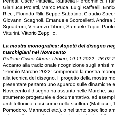
Perfetti, Oscar Piattella, Raffaella Pierdominici, Fra
Gianluca Proietti, Marco Puca, Luigi Raffaelli, Enri
Ricci, Florindo Rilli, Beppe Sabatino, Claudio Sacchi
Giovanni Scagnoli, Emanuele Scorcelletti, Andrea S
Squadroni, Vincenzo Tiboni, Samuele Toppi, Paolo
Vitturini, Vittorio Zeppillo.
La mostra monografica: Aspetti del disegno negli
marchigiani nel Novecento
Galleria Civica Albani, Urbino, 19.11.2022 . 26.02.
Accanto alla tradizionale ricognizione sugli artisti ma
“Premio Marche 2022” comprende la mostra monog
alla tecnica del disegno. Il progetto della mostra m
presentare pertanto uno sguardo sulle dinamiche 
Novecento il disegno ha assunto nelle Marche, sia i
strumento progettuale e documentativo, ad esemp
architettonico, così come nella scultura (Mattiacci, 
Pomodoro, Mannucci etc.), o nel tanto specifico am