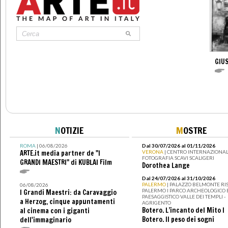
GIUS
N
OTIZIE
M
OSTRE
ROMA
| 06/08/2026
Dal 30/07/2026 al 01/11/2026
ARTE.it media partner de "I
VERONA
| CENTRO INTERNAZIONAL
FOTOGRAFIA SCAVI SCALIGERI
GRANDI MAESTRI" di KUBLAI Film
Dorothea Lange
Dal 24/07/2026 al 31/10/2026
PALERMO
| PALAZZO BELMONTE RIS
06/08/2026
PALERMO I PARCO ARCHEOLOGICO 
I Grandi Maestri: da Caravaggio
PAESAGGISTICO VALLE DEI TEMPLI -
a Herzog, cinque appuntamenti
AGRIGENTO
Botero. L’incanto del Mito I
al cinema con i giganti
Botero. Il peso dei sogni
dell'immaginario