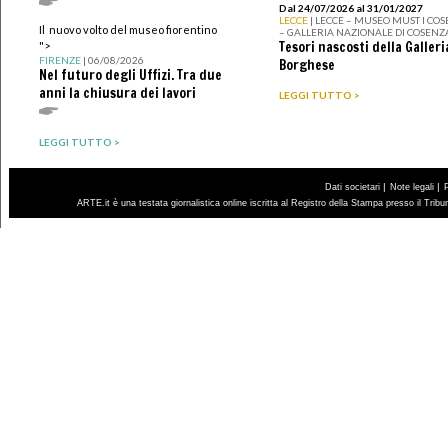
Dal 24/07/2026 al 31/01/2027
LECCE
| LECCE – MUSEO MUST I CO
Il nuovo volto del museo fiorentino
– GALLERIA NAZIONALE DI COSENZ
Tesori nascosti della Galleri
">
FIRENZE
| 06/08/2026
Borghese
Nel futuro degli Uffizi. Tra due
anni la chiusura dei lavori
LEGGI TUTTO >
LEGGI TUTTO >
|
|
Dati societari
Note legali
ARTE.it è una testata giornalistica online iscritta al Registro della Stampa presso il Trib