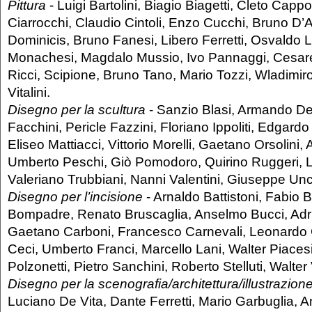
Pittura
- Luigi Bartolini, Biagio Biagetti, Cleto Capp
Ciarrocchi, Claudio Cintoli, Enzo Cucchi, Bruno D’
Dominicis, Bruno Fanesi, Libero Ferretti, Osvaldo L
Monachesi, Magdalo Mussio, Ivo Pannaggi, Cesare
Ricci, Scipione, Bruno Tano, Mario Tozzi, Wladimiro
Vitalini.
Disegno per la scultura
- Sanzio Blasi, Armando De 
Facchini, Pericle Fazzini, Floriano Ippoliti, Edgard
Eliseo Mattiacci, Vittorio Morelli, Gaetano Orsolini, A
Umberto Peschi, Giò Pomodoro, Quirino Ruggeri, 
Valeriano Trubbiani, Nanni Valentini, Giuseppe Unc
Disegno per l’incisione
- Arnaldo Battistoni, Fabio B
Bompadre, Renato Bruscaglia, Anselmo Bucci, Adri
Gaetano Carboni, Francesco Carnevali, Leonardo C
Ceci, Umberto Franci, Marcello Lani, Walter Piaces
Polzonetti, Pietro Sanchini, Roberto Stelluti, Walter 
Disegno per la scenografia/architettura/illustrazion
Luciano De Vita, Dante Ferretti, Mario Garbuglia, 