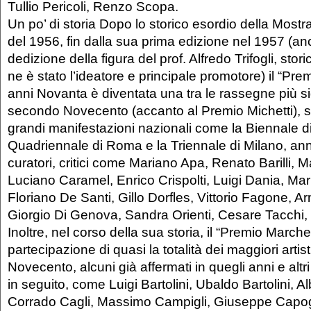
Tullio Pericoli, Renzo Scopa.
Un po’ di storia Dopo lo storico esordio della Mostr
del 1956, fin dalla sua prima edizione nel 1957 (an
dedizione della figura del prof. Alfredo Trifogli, sto
ne è stato l’ideatore e principale promotore) il “Pr
anni Novanta è diventata una tra le rassegne più sig
secondo Novecento (accanto al Premio Michetti), s
grandi manifestazioni nazionali come la Biennale di
Quadriennale di Roma e la Triennale di Milano, ann
curatori, critici come Mariano Apa, Renato Barilli, M
Luciano Caramel, Enrico Crispolti, Luigi Dania, Mar
Floriano De Santi, Gillo Dorfles, Vittorio Fagone, 
Giorgio Di Genova, Sandra Orienti, Cesare Tacchi, 
Inoltre, nel corso della sua storia, il “Premio Marche
partecipazione di quasi la totalità dei maggiori arti
Novecento, alcuni già affermati in quegli anni e altr
in seguito, come Luigi Bartolini, Ubaldo Bartolini, Al
Corrado Cagli, Massimo Campigli, Giuseppe Capog