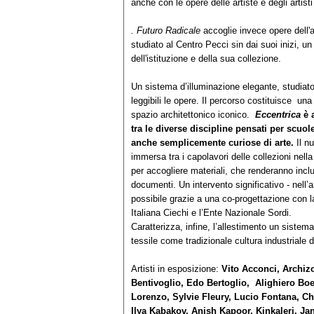
anche con le opere delle artiste e degli artis
. Futuro Radicale
accoglie invece opere dell'a
studiato al Centro Pecci sin dai suoi inizi, u
dell'istituzione e della sua collezione.
Un sistema d’illuminazione elegante, studiat
leggibili le opere. Il percorso costituisce una
spazio architettonico iconico.
Eccentrica
è 
tra le diverse discipline pensati per scuo
anche semplicemente curiose di arte.
Il n
immersa tra i capolavori delle collezioni nella
per accogliere materiali, che renderanno inclu
documenti. Un intervento significativo - nell’a
possibile grazie a una co-progettazione con la
Italiana Ciechi e l’Ente Nazionale Sordi.
Caratterizza, infine, l’allestimento un sistem
tessile come tradizionale cultura industriale d
Artisti in esposizione:
Vito Acconci, Archizo
Bentivoglio, Edo Bertoglio, Alighiero Boe
Lorenzo, Sylvie Fleury, Lucio Fontana, Ch
Ilya Kabakov, Anish Kapoor, Kinkaleri, Ja