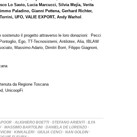
sco Lo Savio, Lucia Marcucci, Silvia Mejía, Verita
Mimmo Paladino, Gianni Pettena, Gerhard Richter,
 Torrini, UFO, VALIE EXPORT, Andy Warhol
.
o sostenuto il progetto attraverso le loro donazioni: Pecci
ua, Pontoglio, Ego, TT-Tecnosistemi, Antilotex, Alia, IBLAW
sociato, Massimo Adario, Dimitri Borri, Filippo Giagnoni,
cana
ostenuta da Regione Toscana
ed, UnicoopFi
·
·
·
KAPOOR
ALIGHIERO BOETTI
STEFANO ARIENTI
ILYA
·
·
·
V
MASSIMO BARTOLINI
DANIELA DE LORENZO
·
·
·
·
VICINI
KINKALERI
GIULIA CENCI
NAN GOLDIN
·
SYLVIE FLEURY