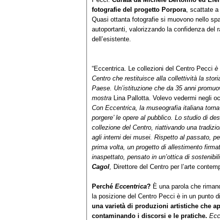
fotografie del progetto Porpora
, scattate a
Quasi ottanta fotografie si muovono nello sp
autoportanti, valorizzando la confidenza del 
dell’esistente.
“Eccentrica. Le collezioni del Centro Pecci
è 
Centro che restituisce alla collettività
la stori
Paese. Un’istituzione che da 35 anni promuo
mostra
Lina Pallotta. Volevo vedermi negli o
Con Eccentrica, la museografia italiana torna
porgere’ le opere al pubblico. Lo studio di de
collezione del Centro, riattivando una tradizio
agli interni dei musei. Rispetto al passato, 
prima volta, un progetto di allestimento firma
inaspettato, pensato in un’ottica di sostenibil
Cagol
,
Direttore del Centro per l’arte contem
Perché
Eccentrica
?
È una parola che rimanda
la posizione del Centro Pecci è in un punto 
una varietà di produzioni artistiche che ap
contaminando i discorsi e le pratiche.
Ecc