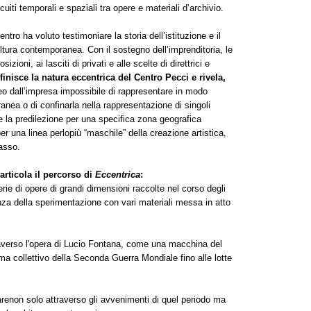
cuiti temporali e spaziali tra opere e materiali d’archivio.
Centro ha voluto testimoniare la storia dell’istituzione e il
tura contemporanea. Con il sostegno dell’imprenditoria, le
zioni, ai lasciti di privati e alle scelte di direttrici e
finisce la natura eccentrica del Centro Pecci e rivela,
o dall’impresa impossibile di rappresentare in modo
anea o di confinarla nella rappresentazione di singoli
e la predilezione per una specifica zona geografica
er una linea perlopiù “maschile” della creazione artistica,
asso.
 articola il percorso di
Eccentrica
:
ie di opere di grandi dimensioni raccolte nel corso degli
anza della sperimentazione con vari materiali messa in atto
averso l'opera di Lucio Fontana, come una macchina del
ma collettivo della Seconda Guerra Mondiale fino alle lotte
renon solo attraverso gli avvenimenti di quel periodo ma