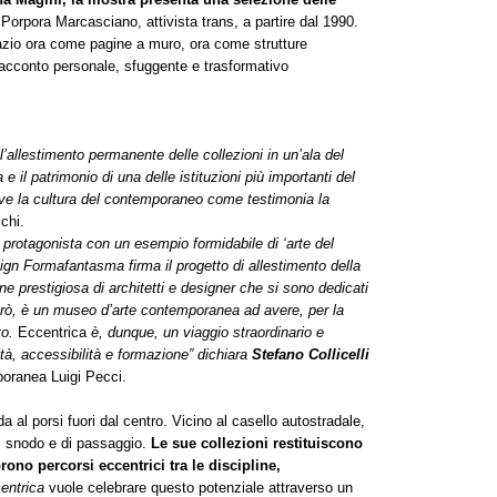
 Porpora Marcasciano, attivista trans, a partire dal 1990.
azio ora come pagine a muro, ora come strutture
racconto personale, sfuggente e trasformativo
l’allestimento permanente delle collezioni in un’ala del
a e il patrimonio di una delle istituzioni più importanti del
ve la cultura del contemporaneo come testimonia la
cchi.
 protagonista con un esempio formidabile di ‘arte del
sign Formafantasma firma il progetto di allestimento della
ne prestigiosa di architetti e designer che si sono dedicati
però, è un museo d’arte contemporanea ad avere, per la
to.
Eccentrica
è, dunque, un viaggio straordinario e
ità, accessibilità e formazione” dichiara
Stefano Collicelli
poranea Luigi Pecci.
 al porsi fuori dal centro. Vicino al casello autostradale,
di snodo e di passaggio.
Le sue collezioni restituiscono
rono percorsi eccentrici tra le discipline,
entrica
vuole celebrare questo potenziale attraverso un