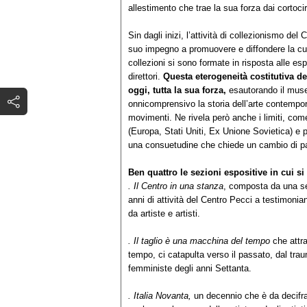
allestimento che trae la sua forza dai cortocir
Sin dagli inizi, l’attività di collezionismo del 
suo impegno a promuovere e diffondere la cul
collezioni si sono formate in risposta alle esposi
direttori.
Questa eterogeneità costitutiva de
oggi, tutta la sua forza,
esautorando il muse
onnicomprensivo la storia dell’arte contempor
movimenti. Ne rivela però anche i limiti, com
(Europa, Stati Uniti, Ex Unione Sovietica) e p
una consuetudine che chiede un cambio di p
Ben quattro le sezioni espositive in cui si
. Il Centro in una stanza
, composta da una ser
anni di attività del Centro Pecci a testimoni
da artiste e artisti.
. Il taglio è una macchina del tempo
che attr
tempo, ci catapulta verso il passato, dal trau
femministe degli anni Settanta.
. Italia Novanta,
un decennio che è da decifra