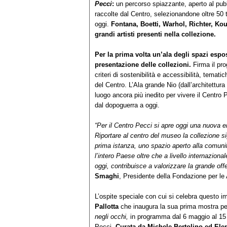
Pecci
:
un percorso spiazzante, aperto al pubb
raccolte dal Centro, selezionandone oltre 50 
oggi.
Fontana,
Boetti, Warhol, Richter, Ko
grandi artisti presenti nella collezione.
Per la prima volta un’ala degli spazi espo
presentazione delle collezioni.
Firma il pro
criteri di sostenibilità e accessibilità, temati
del Centro. L’Ala grande Nio (dall’architettur
luogo ancora più inedito per vivere il Centro
dal dopoguerra a oggi.
“Per il Centro Pecci si apre oggi una nuova era
Riportare al centro del museo la collezione si
prima istanza, uno spazio aperto alla comuni
l’intero Paese oltre che a livello internaziona
oggi, contribuisce a valorizzare la grande offe
Smaghi
, Presidente della Fondazione per l
L’ospite speciale con cui si celebra questo im
Pallotta
che inaugura la sua prima mostra per
negli occhi,
in programma dal 6 maggio al 15 
Pecci.
Curata da Michele Bertolino ed Ele