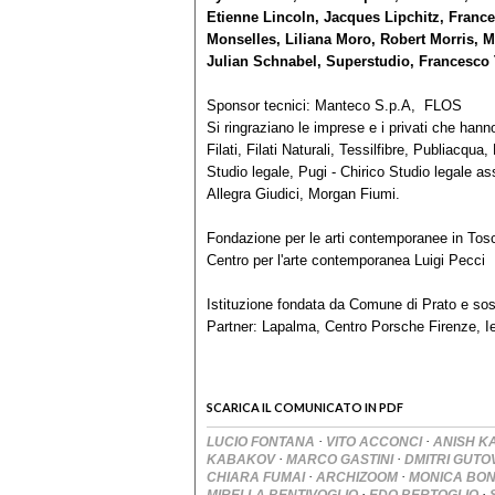
Etienne Lincoln, Jacques Lipchitz, France
Monselles, Liliana Moro, Robert Morris, 
Julian Schnabel, Superstudio, Francesco
Sponsor tecnici: Manteco S.p.A, FLOS
Si ringraziano le imprese e i privati che hann
Filati, Filati Naturali, Tessilfibre, Publiacq
Studio legale, Pugi - Chirico Studio legale as
Allegra Giudici, Morgan Fiumi.
Fondazione per le arti contemporanee in Tos
Centro per l'arte contemporanea Luigi Pecci
Istituzione fondata da Comune di Prato e s
Partner: Lapalma, Centro Porsche Firenze, I
SCARICA IL COMUNICATO IN PDF
·
·
LUCIO FONTANA
VITO ACCONCI
ANISH 
·
·
KABAKOV
MARCO GASTINI
DMITRI GUTO
·
·
CHIARA FUMAI
ARCHIZOOM
MONICA BON
·
·
MIRELLA BENTIVOGLIO
EDO BERTOGLIO