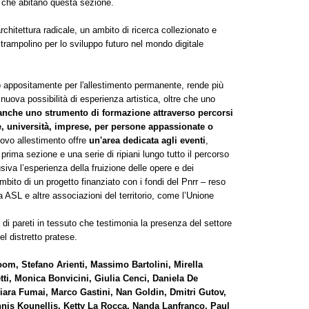
ti che abitano questa sezione.
rchitettura radicale, un ambito di ricerca collezionato e
n trampolino per lo sviluppo futuro nel mondo digitale
o appositamente per l'allestimento permanente, rende più
 nuova possibilità di esperienza artistica, oltre che uno
anche uno strumento di formazione attraverso percorsi
le, università, imprese, per persone appassionate o
uovo allestimento offre
un'area dedicata agli eventi
,
 prima sezione e una serie di ripiani lungo tutto il percorso
siva l’esperienza della fruizione delle opere e dei
mbito di un progetto finanziato con i fondi del Pnrr – reso
 ASL e altre associazioni del territorio, come l’Unione
a di pareti in tessuto che testimonia la presenza del settore
el distretto pratese.
om, Stefano Arienti, Massimo Bartolini, Mirella
tti, Monica Bonvicini, Giulia Cenci, Daniela De
iara Fumai, Marco Gastini, Nan Goldin, Dmitri Gutov,
nnis Kounellis, Ketty La Rocca, Nanda Lanfranco, Paul