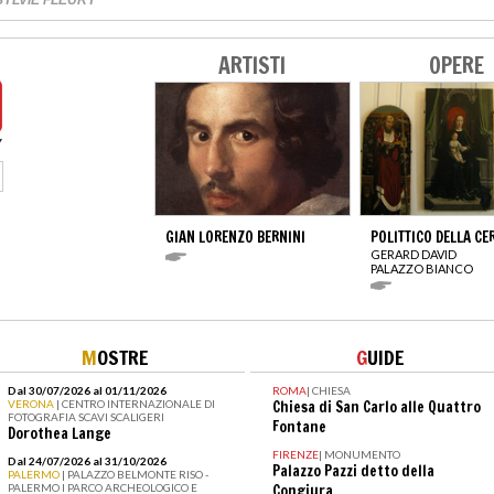
ARTISTI
OPERE
GIAN LORENZO BERNINI
POLITTICO DELLA CE
GERARD DAVID
PALAZZO BIANCO
M
OSTRE
G
UIDE
Dal 30/07/2026 al 01/11/2026
ROMA
|
CHIESA
VERONA
| CENTRO INTERNAZIONALE DI
Chiesa di San Carlo alle Quattro
FOTOGRAFIA SCAVI SCALIGERI
Fontane
Dorothea Lange
FIRENZE
|
MONUMENTO
Dal 24/07/2026 al 31/10/2026
Palazzo Pazzi detto della
PALERMO
| PALAZZO BELMONTE RISO -
PALERMO I PARCO ARCHEOLOGICO E
Congiura