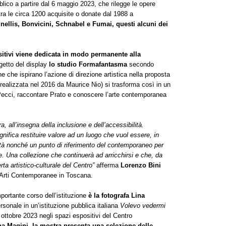
lico a partire dal 6 maggio 2023, che rilegge le opere
tra le circa 1200 acquisite o donate dal 1988 a
unellis, Bonvicini, Schnabel e Fumai, questi alcuni dei
sitivi viene dedicata in modo permanente alla
getto del display
lo studio Formafantasma
secondo
che che ispirano l’azione di direzione artistica nella proposta
a realizzata nel 2016 da Maurice Nio) si trasforma così in un
 Pecci, raccontare Prato e conoscere l’arte contemporanea
, all’insegna della inclusione e dell’accessibilità.
gnifica restituire valore ad un luogo che vuol essere, in
tà nonché un punto di riferimento del contemporaneo per
le. Una collezione che continuerà ad arricchirsi e che, da
rta artistico-culturale del Centro”
afferma
Lorenzo Bini
e Arti Contemporanee in Toscana.
portante corso dell’istituzione
è la fotografa Lina
sonale in un’istituzione pubblica italiana
Volevo vedermi
ottobre 2023 negli spazi espositivi del Centro
na Magini, la mostra presenta una selezione delle