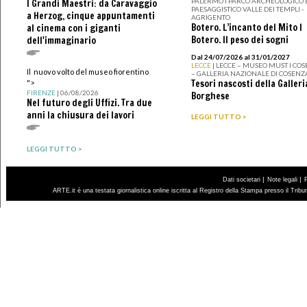
PALERMO I PARCO ARCHEOLOGICO 
I Grandi Maestri: da Caravaggio
PAESAGGISTICO VALLE DEI TEMPLI -
a Herzog, cinque appuntamenti
AGRIGENTO
Botero. L’incanto del Mito I
al cinema con i giganti
Botero. Il peso dei sogni
dell'immaginario
Dal 24/07/2026 al 31/01/2027
LECCE
| LECCE – MUSEO MUST I CO
Il nuovo volto del museo fiorentino
– GALLERIA NAZIONALE DI COSENZ
Tesori nascosti della Galleri
">
FIRENZE
| 06/08/2026
Borghese
Nel futuro degli Uffizi. Tra due
anni la chiusura dei lavori
LEGGI TUTTO >
LEGGI TUTTO >
|
|
Dati societari
Note legali
ARTE.it è una testata giornalistica online iscritta al Registro della Stampa presso il Trib