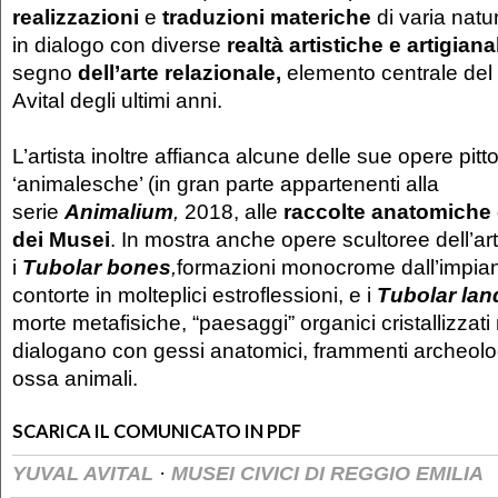
realizzazioni
e
traduzioni materiche
di varia natu
in dialogo con diverse
realtà artistiche e artigianal
segno
dell’arte relazionale,
elemento centrale del
Avital degli ultimi anni.
L’artista inoltre affianca alcune delle sue opere pitt
‘animalesche’ (in gran parte appartenenti alla
serie
Animalium
,
2018, alle
raccolte anatomiche
dei Musei
. In mostra anche opere scultoree dell’arti
i
Tubolar bones
,
formazioni monocrome dall’impian
contorte in molteplici estroflessioni, e i
Tubolar la
morte metafisiche, “paesaggi” organici cristallizzat
dialogano con gessi anatomici, frammenti archeolog
ossa animali.
SCARICA IL COMUNICATO IN PDF
·
YUVAL AVITAL
MUSEI CIVICI DI REGGIO EMILIA