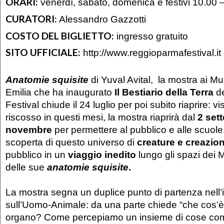
ORARI:
venerdì, sabato, domenica e festivi 10.00 
CURATORI:
Alessandro Gazzotti
COSTO DEL BIGLIETTO:
ingresso gratuito
SITO UFFICIALE:
http://www.reggioparmafestival.it
Anatomie squisite
di Yuval Avital, la mostra ai Mu
Emilia che ha inaugurato
Il Bestiario della Terra
de
Festival chiude il 24 luglio per poi subito riaprire: v
riscosso in questi mesi, la mostra riaprirà dal
2 sett
novembre
per permettere al pubblico e alle scuole
scoperta di questo universo di
creature e creazion
pubblico in un
viaggio inedito
lungo gli spazi dei 
delle sue
anatomie squisite
.
La mostra segna un duplice punto di partenza nell’i
sull’Uomo-Animale: da una parte chiede “che cos’è
organo? Come percepiamo un insieme di cose com