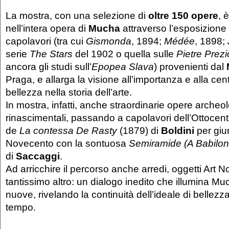
La mostra, con una selezione di
oltre 150 opere
, 
nell’intera opera di
Mucha
attraverso l’esposizione di
capolavori (tra cui
Gismonda
, 1894;
Médée
, 1898;
serie
The Stars
del 1902 o quella sulle
Pietre Prez
ancora gli studi sull’
Epopea Slava
) provenienti dal
Praga, e allarga la visione all’importanza e alla cent
bellezza nella storia dell’arte.
In mostra, infatti, anche straordinarie opere archeo
rinascimentali, passando a capolavori dell’Ottocen
de
La contessa De Rasty
(1879) di
Boldini
per giu
Novecento con la sontuosa
Semiramide (A Babilon
di
Saccaggi
.
Ad arricchire il percorso anche arredi, oggetti Art 
tantissimo altro: un dialogo inedito che illumina M
nuove, rivelando la continuità dell’ideale di bellezz
tempo.