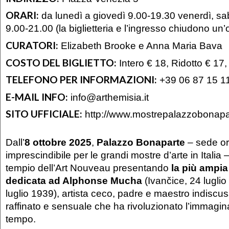
ORARI:
da lunedì a giovedì 9.00-19.30 venerdì, s
9.00-21.00 (la biglietteria e l’ingresso chiudono un’
CURATORI:
Elizabeth Brooke e Anna Maria Bava
COSTO DEL BIGLIETTO:
Intero € 18, Ridotto € 17
TELEFONO PER INFORMAZIONI:
+39 06 87 15 1
E-MAIL INFO:
info@arthemisia.it
SITO UFFICIALE:
http://www.mostrepalazzobonapar
Dall’
8
ottobre 2025
,
Palazzo Bonaparte
– sede o
imprescindibile per le grandi mostre d’arte in Italia 
tempio dell’Art Nouveau presentando
la più ampia
dedicata ad Alphonse Mucha
(Ivančice, 24 lugli
luglio 1939), artista ceco, padre e maestro indiscuss
raffinato e sensuale che ha rivoluzionato l’immagina
tempo.