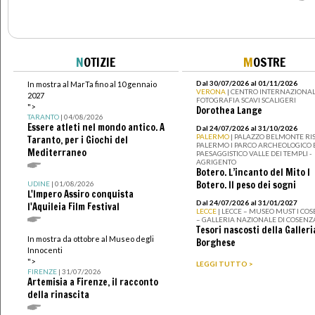
N
OTIZIE
M
OSTRE
Dal 30/07/2026 al 01/11/2026
In mostra al MarTa fino al 10 gennaio
VERONA
| CENTRO INTERNAZIONAL
2027
FOTOGRAFIA SCAVI SCALIGERI
">
Dorothea Lange
TARANTO
| 04/08/2026
Essere atleti nel mondo antico. A
Dal 24/07/2026 al 31/10/2026
PALERMO
| PALAZZO BELMONTE RIS
Taranto, per i Giochi del
PALERMO I PARCO ARCHEOLOGICO 
Mediterraneo
PAESAGGISTICO VALLE DEI TEMPLI -
AGRIGENTO
Botero. L’incanto del Mito I
Botero. Il peso dei sogni
UDINE
| 01/08/2026
L'Impero Assiro conquista
Dal 24/07/2026 al 31/01/2027
l'Aquileia Film Festival
LECCE
| LECCE – MUSEO MUST I CO
– GALLERIA NAZIONALE DI COSENZ
Tesori nascosti della Galleri
In mostra da ottobre al Museo degli
Borghese
Innocenti
">
LEGGI TUTTO >
FIRENZE
| 31/07/2026
Artemisia a Firenze, il racconto
della rinascita