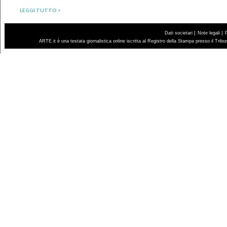
LEGGI TUTTO >
|
|
Dati societari
Note legali
ARTE.it è una testata giornalistica online iscritta al Registro della Stampa presso il Trib