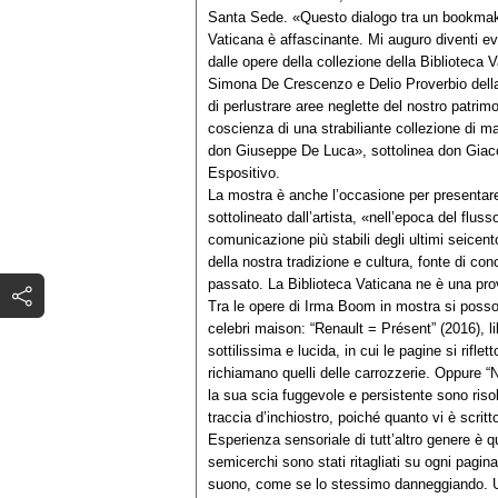
Santa Sede. «Questo dialogo tra un bookmak
Vaticana è affascinante. Mi auguro diventi ev
dalle opere della collezione della Biblioteca
Simona De Crescenzo e Delio Proverbio della 
di perlustrare aree neglette del nostro patri
coscienza di una strabiliante collezione di man
don Giuseppe De Luca», sottolinea don Giac
Espositivo.
La mostra è anche l’occasione per presentar
sottolineato dall’artista, «nell’epoca del fluss
comunicazione più stabili degli ultimi seicento
della nostra tradizione e cultura, fonte di c
passato. La Biblioteca Vaticana ne è una pro
Tra le opere di Irma Boom in mostra si poss
celebri maison: “Renault = Présent” (2016), l
sottilissima e lucida, in cui le pagine si rifle
richiamano quelli delle carrozzerie. Oppure “N°
la sua scia fuggevole e persistente sono ris
traccia d’inchiostro, poiché quanto vi è scritto
Esperienza sensoriale di tutt’altro genere è q
semicerchi sono stati ritagliati su ogni pagin
suono, come se lo stessimo danneggiando. Una