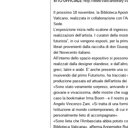
SITO UFFICIALE:
http://www.vaticanlibrary.v
Il prossimo 18 novembre, la Biblioteca Apost
Vaticano, realizzata in collaborazione con l
Sede.
L’esposizione inizia nello scalone di ingress
realizzazioni dell’artista. I curatori della mo
futurista”, in cui vengono esposti, per la prima
librari provenienti dalla raccolta di don Giu
del Novecento italiano.
All’interno dello spazio espositivo si possono a
realizzati dalla designer olandese, e dall’altr
greci, latini e arabi. E' anche presente una s
muovendo dal primo Futurismo, ha tracciato u
produzione passata ed attuale dell'artista de
«Sono stato veramente sorpreso, arrivando in 
giovane e vivacissima, delle mostre che sugge
caso la bookmaker Irma Boom ‐ e il nostro pat
Angelo Vincenzo Zani. «Si tratta di una formid
Istituzione al mondo contemporaneo, di cui i
personalmente lieto di accompagnare».
«Sono lieta che l'Ambasciata abbia potuto con
Biblioteca Vaticana», afferma Annemieke Rui