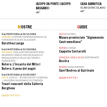
IACOPO DA PONTE (JACOPO
CASA SANNITICA
BASSANO)
SCAVI DI ERCOLANO
M
OSTRE
G
UIDE
Dal 30/07/2026 al 01/11/2026
LECCE
|
MUSEO
VERONA
| CENTRO INTERNAZIONALE DI
Museo provinciale “Sigismondo
FOTOGRAFIA SCAVI SCALIGERI
Castromediano”
Dorothea Lange
ROMA
|
CHIESA
Dal 24/07/2026 al 31/10/2026
Cappella Contarelli
PALERMO
| PALAZZO BELMONTE RISO -
PALERMO I PARCO ARCHEOLOGICO E
VENEZIA UNICA 2015
|
RISTORANTE
PAESAGGISTICO VALLE DEI TEMPLI -
Ancòra
AGRIGENTO
Botero. L’incanto del Mito I
ROMA
|
MONUMENTO
Botero. Il peso dei sogni
Sant'Andrea al Quirinale
Dal 24/07/2026 al 31/01/2027
LECCE
| LECCE – MUSEO MUST I COSENZA
LEGGI TUTTO >
– GALLERIA NAZIONALE DI COSENZA
Tesori nascosti della Galleria
Borghese
LEGGI TUTTO >