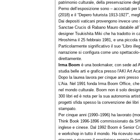
patrimonio culturale, della preservazione degli
Perno dell’esposizione sono – accostati per la
(2018) e il “Depero futurista 1913‐1927”, meg
Dai depositi vaticani provengono invece uno 
Sanctae Crucis di Rabano Mauro databile all’ X
designer Tsukishita Miki che ha tradotto in c
Hiroshima il 25 febbraio 1981, e una piccola 
Particolarmente significativo il suo “Libro il
narrazione si configura come uno spettacolo‐r
direttamente.
Irma Boom
è una bookmaker, con sede ad A
studia belle arti e grafica presso l'AKI Art 
Dopo la laurea lavora per cinque anni presso l
L'Aia. Nel 1991 fonda Irma Boom Office, che o
nel mondo culturale. Boom non è solo designer
300 libri ed è nota per la sua autonomia arti
progetti sfida spesso la convenzione dei libri 
stampato.
Per cinque anni (1990–1996) ha lavorato (mon
Think Book 1996‐1896 commissionato da SHV H
inglese e cinese. Dal 1992 Boom è Senior Criti
e workshop in tutto il mondo. Ha ricevuto numer
giovane a ricevere il prestigioso premio Guten