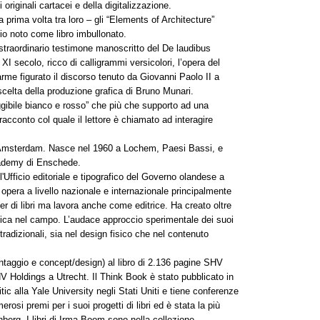
 originali cartacei e della digitalizzazione.
 prima volta tra loro – gli “Elements of Architecture”
lio noto come libro imbullonato.
straordinario testimone manoscritto del De laudibus
I secolo, ricco di calligrammi versicolori, l’opera del
arme figurato il discorso tenuto da Giovanni Paolo II a
scelta della produzione grafica di Bruno Munari.
leggibile bianco e rosso” che più che supporto ad una
acconto col quale il lettore è chiamato ad interagire
msterdam. Nasce nel 1960 a Lochem, Paesi Bassi, e
Academy di Enschede.
'Ufficio editoriale e tipografico del Governo olandese a
pera a livello nazionale e internazionale principalmente
 di libri ma lavora anche come editrice. Ha creato oltre
stica nel campo. L’audace approccio sperimentale dei suoi
tradizionali, sia nel design fisico che nel contenuto
taggio e concept/design) al libro di 2.136 pagine SHV
oldings a Utrecht. Il Think Book è stato pubblicato in
c alla Yale University negli Stati Uniti e tiene conferenze
osi premi per i suoi progetti di libri ed è stata la più
berg. I libri di Irma Boom sono nella collezione