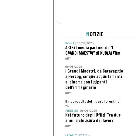
N
OTIZIE
ROMA
| 06/08/2026
ARTE.it media partner de "I
GRANDI MAESTRI" di KUBLAI Film
06/08/2026
I Grandi Maestri: da Caravaggio
a Herzog, cinque appuntamenti
al cinema con i giganti
dell'immaginario
Il nuovo volto del museo fiorentino
">
FIRENZE
| 06/08/2026
Nel futuro degli Uffizi. Tra due
anni la chiusura dei lavori
LEGGI TUTTO >