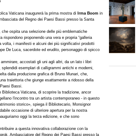
a
olica Vaticana inaugurerà la prima mostra di
Irma Boom
in
’Ambasciata del Regno dei Paesi Bassi presso la Santa
o, che ospita una selezione delle più emblematiche
stra rispondono proponendo una vera e propria “galleria
 volta, i manifesti e alcuni dei più significativi prodotti
seppe De Luca, sacerdote ed erudito, personaggio di spicco
mmirare, accostati gli uni agli altri, da un lato i libri
o, splendidi esemplari di calligrammi antichi e moderni,
celta dalla produzione grafica di Bruno Munari, che,
na traiettoria che giunge esattamente a ridosso della
i Paesi Bassi.
Biblioteca Vaticana, di scoprire la tradizione, ancor
llano l'incontro tra un artista contemporaneo ‐ in questo
rimonio storico», spiega il Bibliotecario, Monsignor
abile occasione di ulteriore apertura per la nostra
nauguriamo oggi la terza edizione, e che sono
tribuire a questa innovativa collaborazione con la
grok, Ambasciatore del Regno dei Paesi Bassi presso la