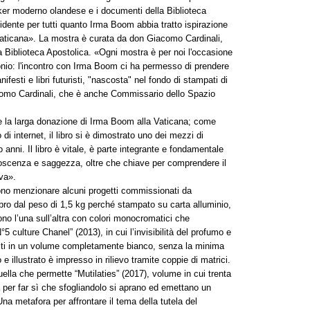
er moderno olandese e i documenti della Biblioteca
idente per tutti quanto Irma Boom abbia tratto ispirazione
 Vaticana». La mostra è curata da don Giacomo Cardinali,
Biblioteca Apostolica. «Ogni mostra è per noi l'occasione
monio: l'incontro con Irma Boom ci ha permesso di prendere
ifesti e libri futuristi, "nascosta" nel fondo di stampati di
omo Cardinali, che è anche Commissario dello Spazio
e la larga donazione di Irma Boom alla Vaticana; come
o di internet, il libro si è dimostrato uno dei mezzi di
 anni. Il libro è vitale, è parte integrante e fondamentale
onoscenza e saggezza, oltre che chiave per comprendere il
va».
ono menzionare alcuni progetti commissionati da
ibro dal peso di 1,5 kg perché stampato su carta alluminio,
ttono l’una sull’altra con colori monocromatici che
5 culture Chanel” (2013), in cui l’invisibilità del profumo e
olti in un volume completamente bianco, senza la minima
 e illustrato è impresso in rilievo tramite coppie di matrici.
uella che permette “Mutilaties” (2017), volume in cui trenta
a per far sì che sfogliandolo si aprano ed emettano un
 metafora per affrontare il tema della tutela del