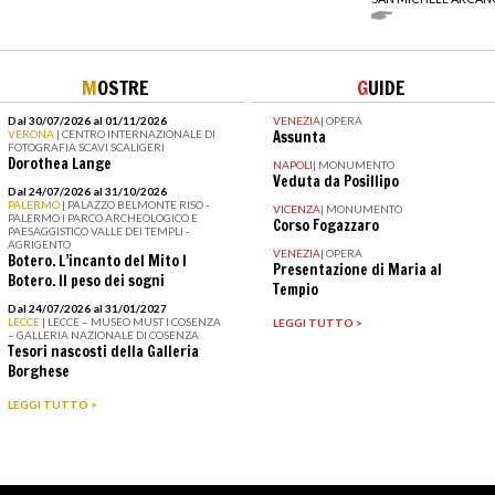
M
OSTRE
G
UIDE
Dal 30/07/2026 al 01/11/2026
VENEZIA
|
OPERA
VERONA
| CENTRO INTERNAZIONALE DI
Assunta
FOTOGRAFIA SCAVI SCALIGERI
Dorothea Lange
NAPOLI
|
MONUMENTO
Veduta da Posillipo
Dal 24/07/2026 al 31/10/2026
PALERMO
| PALAZZO BELMONTE RISO -
VICENZA
|
MONUMENTO
PALERMO I PARCO ARCHEOLOGICO E
Corso Fogazzaro
PAESAGGISTICO VALLE DEI TEMPLI -
AGRIGENTO
VENEZIA
|
OPERA
Botero. L’incanto del Mito I
Presentazione di Maria al
Botero. Il peso dei sogni
Tempio
Dal 24/07/2026 al 31/01/2027
LECCE
| LECCE – MUSEO MUST I COSENZA
LEGGI TUTTO >
– GALLERIA NAZIONALE DI COSENZA
Tesori nascosti della Galleria
Borghese
LEGGI TUTTO >