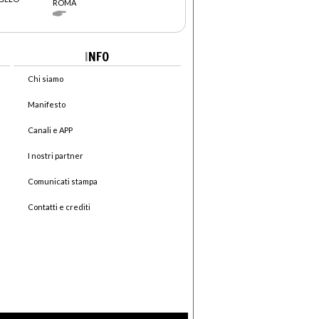
ROMA
I
NFO
Chi siamo
Manifesto
Canali e APP
I nostri partner
Comunicati stampa
Contatti e crediti