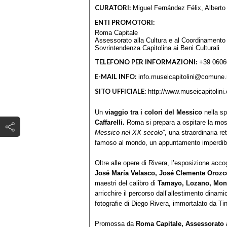
CURATORI:
Miguel Fernández Félix, Alberto
ENTI PROMOTORI:
Roma Capitale
Assessorato alla Cultura e al Coordinamento de
Sovrintendenza Capitolina ai Beni Culturali
TELEFONO PER INFORMAZIONI:
+39 0606
E-MAIL INFO:
info.museicapitolini@comune.
SITO UFFICIALE:
http://www.museicapitolini.
Un
viaggio tra i colori del Messico
nella sp
Caffarelli.
Roma si prepara a ospitare la mos
Messico nel XX secolo
”, una straordinaria r
famoso al mondo, un appuntamento imperdibi
Oltre alle opere di Rivera, l’esposizione accog
José María Velasco, José Clemente Orozco
maestri del calibro di
Tamayo, Lozano, Monten
arricchire il percorso dall’allestimento dinami
fotografie di Diego Rivera, immortalato da Ti
Promossa da
Roma Capitale, Assessorato a