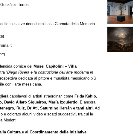
 González Torres
lle iniziative riconducibili alla Giornata della Memoria
08
roma.it
org
lendida cornice dei
Musei Capitolini – Villa
tra “
Diego Rivera e la costruzione dell’arte moderna in
etrospettiva dedicata al pittore e muralista messicano più
le con l’arte messicana.
lierà capolavori di artisti straordinari come
Frida Kahlo,
, David Alfaro Siqueiros, María Izquierdo
. E ancora,
egro, Ruiz, Dr Atl, Saturnino Herrán e tanti altri
. Ad
co e colorato alcuni video e scatti suggestivi, tra cui le
na Modotti.
lla Cultura e al Coordinamento delle iniziative