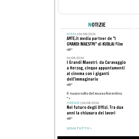
N
OTIZIE
ROMA
| 06/08/2026
ARTE.it media partner de "I
GRANDI MAESTRI" di KUBLAI Film
06/08/2026
I Grandi Maestri: da Caravaggio
a Herzog, cinque appuntamenti
al cinema con i giganti
dell'immaginario
Il nuovo volto del museo fiorentino
">
FIRENZE
| 06/08/2026
Nel futuro degli Uffizi. Tra due
anni la chiusura dei lavori
LEGGI TUTTO >