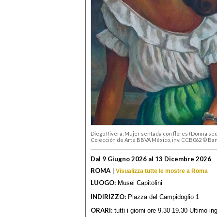
Diego Rivera, Mujer sentada con flores (Donna seduta
Colección de Arte BBVA México, inv. CCB062 © Ba
Dal 9 Giugno 2026 al 13 Dicembre 2026
ROMA
|
Visualizza tutte le mostre a Roma
LUOGO:
Musei Capitolini
INDIRIZZO:
Piazza del Campidoglio 1
ORARI:
tutti i giorni ore 9.30-19.30 Ultimo i