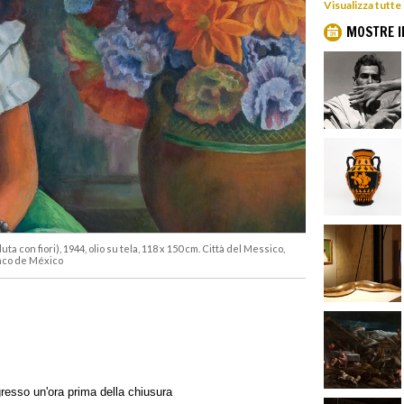
Visualizza tutte
MOSTRE I
 con fiori), 1944, olio su tela, 118 x 150 cm. Città del Messico,
nco de México
ngresso un'ora prima della chiusura