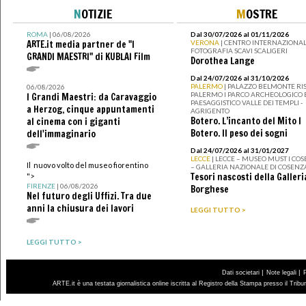
N
OTIZIE
M
OSTRE
ROMA
| 06/08/2026
Dal 30/07/2026 al 01/11/2026
ARTE.it media partner de "I
VERONA
| CENTRO INTERNAZIONAL
FOTOGRAFIA SCAVI SCALIGERI
GRANDI MAESTRI" di KUBLAI Film
Dorothea Lange
Dal 24/07/2026 al 31/10/2026
PALERMO
| PALAZZO BELMONTE RIS
06/08/2026
PALERMO I PARCO ARCHEOLOGICO 
I Grandi Maestri: da Caravaggio
PAESAGGISTICO VALLE DEI TEMPLI -
a Herzog, cinque appuntamenti
AGRIGENTO
Botero. L’incanto del Mito I
al cinema con i giganti
Botero. Il peso dei sogni
dell'immaginario
Dal 24/07/2026 al 31/01/2027
LECCE
| LECCE – MUSEO MUST I CO
Il nuovo volto del museo fiorentino
– GALLERIA NAZIONALE DI COSENZ
Tesori nascosti della Galleri
">
FIRENZE
| 06/08/2026
Borghese
Nel futuro degli Uffizi. Tra due
anni la chiusura dei lavori
LEGGI TUTTO >
LEGGI TUTTO >
|
|
Dati societari
Note legali
ARTE.it è una testata giornalistica online iscritta al Registro della Stampa presso il Trib