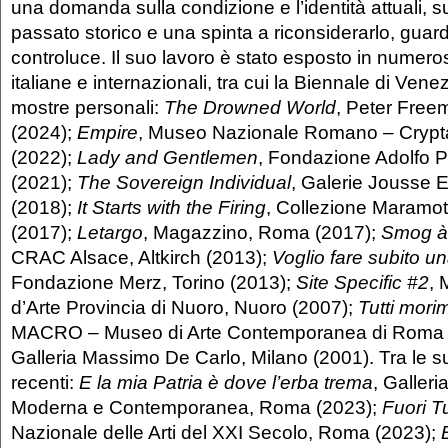
una domanda sulla condizione e l’identità attuali, su
passato storico e una spinta a riconsiderarlo, guar
controluce. Il suo lavoro è stato esposto in numeros
italiane e internazionali, tra cui la Biennale di Vene
mostre personali:
The Drowned World
, Peter Free
(2024);
Empire
, Museo Nazionale Romano – Crypt
(2022);
Lady and Gentlemen
, Fondazione Adolfo Pi
(2021);
The Sovereign Individual
, Galerie Jousse E
(2018);
It Starts with the Firing
, Collezione Maramott
(2017);
Letargo
, Magazzino, Roma (2017);
Smog à
CRAC Alsace, Altkirch (2013);
Voglio fare subito u
Fondazione Merz, Torino (2013);
Site Specific #2
,
d’Arte Provincia di Nuoro, Nuoro (2007);
Tutti mori
MACRO – Museo di Arte Contemporanea di Roma 
Galleria Massimo De Carlo, Milano (2001). Tra le su
recenti:
E la mia Patria è dove l’erba trema
, Galleri
Moderna e Contemporanea, Roma (2023);
Fuori T
Nazionale delle Arti del XXI Secolo, Roma (2023);