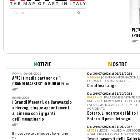
PIET
(PIE
N
OTIZIE
M
OSTRE
ROMA
| 06/08/2026
Dal 30/07/2026 al 01/11/2026
ARTE.it media partner de "I
VERONA
| CENTRO INTERNAZIONAL
FOTOGRAFIA SCAVI SCALIGERI
GRANDI MAESTRI" di KUBLAI Film
Dorothea Lange
Dal 24/07/2026 al 31/10/2026
PALERMO
| PALAZZO BELMONTE RIS
06/08/2026
PALERMO I PARCO ARCHEOLOGICO 
I Grandi Maestri: da Caravaggio
PAESAGGISTICO VALLE DEI TEMPLI -
a Herzog, cinque appuntamenti
AGRIGENTO
Botero. L’incanto del Mito I
al cinema con i giganti
Botero. Il peso dei sogni
dell'immaginario
Dal 24/07/2026 al 31/01/2027
LECCE
| LECCE – MUSEO MUST I CO
Il nuovo volto del museo fiorentino
– GALLERIA NAZIONALE DI COSENZ
Tesori nascosti della Galleri
">