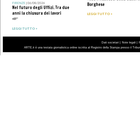
FIRENZE
| 06/08/2026
Borghese
Nel futuro degli Uffizi. Tra due
anni la chiusura dei lavori
LEGGI TUTTO >
LEGGI TUTTO >
|
|
Dati societari
Note legali
ARTE.it è una testata giornalistica online iscritta al Registro della Stampa presso il Trib