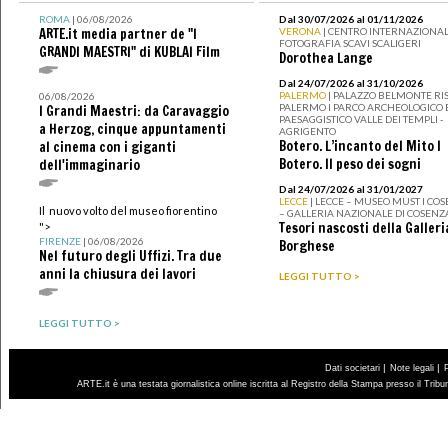
ROMA
| 06/08/2026
Dal 30/07/2026 al 01/11/2026
ARTE.it media partner de "I
VERONA
| CENTRO INTERNAZIONAL
FOTOGRAFIA SCAVI SCALIGERI
GRANDI MAESTRI" di KUBLAI Film
Dorothea Lange
Dal 24/07/2026 al 31/10/2026
PALERMO
| PALAZZO BELMONTE RIS
06/08/2026
PALERMO I PARCO ARCHEOLOGICO 
I Grandi Maestri: da Caravaggio
PAESAGGISTICO VALLE DEI TEMPLI -
a Herzog, cinque appuntamenti
AGRIGENTO
Botero. L’incanto del Mito I
al cinema con i giganti
Botero. Il peso dei sogni
dell'immaginario
Dal 24/07/2026 al 31/01/2027
LECCE
| LECCE – MUSEO MUST I CO
Il nuovo volto del museo fiorentino
– GALLERIA NAZIONALE DI COSENZ
Tesori nascosti della Galleri
">
FIRENZE
| 06/08/2026
Borghese
Nel futuro degli Uffizi. Tra due
anni la chiusura dei lavori
LEGGI TUTTO >
LEGGI TUTTO >
|
|
Dati societari
Note legali
ARTE.it è una testata giornalistica online iscritta al Registro della Stampa presso il Trib