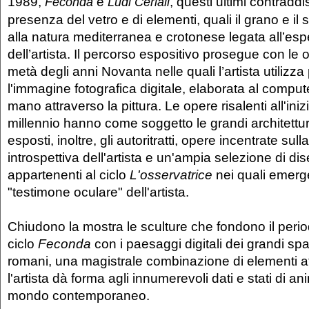
1989,
e
, questi ultimi contraddis
Feconda
Ludi Ceriali
presenza del vetro e di elementi, quali il grano e il 
alla natura mediterranea e crotonese legata all’esp
dell’artista. Il percorso espositivo prosegue con le o
metà degli anni Novanta nelle quali l’artista utilizza
l'immagine fotografica digitale, elaborata al compute
mano attraverso la pittura. Le opere risalenti all'ini
millennio hanno come soggetto le grandi architet
esposti, inoltre, gli autoritratti, opere incentrate sull
introspettiva dell'artista e un'ampia selezione di dise
appartenenti al ciclo
L'osservatrice
nei quali emerge
"testimone oculare" dell'artista.
Chiudono la mostra le sculture che fondono il perio
ciclo
Feconda
con i paesaggi digitali dei grandi spaz
romani, una magistrale combinazione di elementi at
l'artista dà forma agli innumerevoli dati e stati di a
mondo contemporaneo.