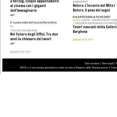
a Herzog, cinque appuntamenti
AGRIGENTO
Botero. L’incanto del Mito I
al cinema con i giganti
Botero. Il peso dei sogni
dell'immaginario
Dal 24/07/2026 al 31/01/2027
LECCE
| LECCE – MUSEO MUST I CO
Il nuovo volto del museo fiorentino
– GALLERIA NAZIONALE DI COSENZ
Tesori nascosti della Galleri
">
FIRENZE
| 06/08/2026
Borghese
Nel futuro degli Uffizi. Tra due
anni la chiusura dei lavori
LEGGI TUTTO >
LEGGI TUTTO >
|
|
Dati societari
Note legali
ARTE.it è una testata giornalistica online iscritta al Registro della Stampa presso il Trib