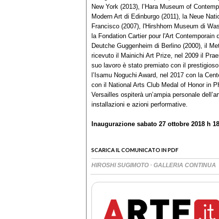
New York (2013), l’Hara Museum of Contempora
Modern Art di Edinburgo (2011), la Neue Nati
Francisco (2007), l'Hirshhorn Museum di Was
la Fondation Cartier pour l'Art Contemporain 
Deutche Guggenheim di Berlino (2000), il Me
ricevuto il Mainichi Art Prize, nel 2009 il Pr
suo lavoro è stato premiato con il prestigio
l’Isamu Noguchi Award, nel 2017 con la Cent
con il National Arts Club Medal of Honor in P
Versailles ospiterà un’ampia personale dell’art
installazioni e azioni performative.
Inaugurazione sabato 27 ottobre 2018 h 18
SCARICA IL COMUNICATO IN PDF
·
HIROSHI SUGIMOTO
GALLERIA CONTINUA