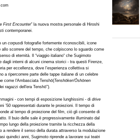
a.com
e First Encounter
” la nuova mostra personale di Hiroshi
isti contemporanei.
to un
corpus
di fotografie fortemente riconoscibili, icone
te allo scorrere del tempo, che colpiscono lo sguardo come
senso di eternità. Il “viaggio italiano“ che Sugimoto
gli interni di alcuni cinema storici - tra questi Firenze,
ia per eccellenza, dove l’esperienza collettiva si
ino a ripercorrere parte delle tappe italiane di un celebre
he come l'Ambasciata Tenshō(
Tenshō
ken'Ō
shō
nen
ei ragazzi dell'era Tenshō").
immagini - con tempi di esposizione lunghissimi - di
drive
nni ’50 rappresentati durante le proiezioni. Il tempo di
ponde al tempo di proiezione del film, ciò gli consente di
catto. Il buio delle sale è progressivamente illuminato dal
 tempo lungo della proiezione tramite la ricchezza della
do a rendere il senso della durata attraverso la modulazione
asi quindici anni, Sugimoto riprende a lavorare sui teatri