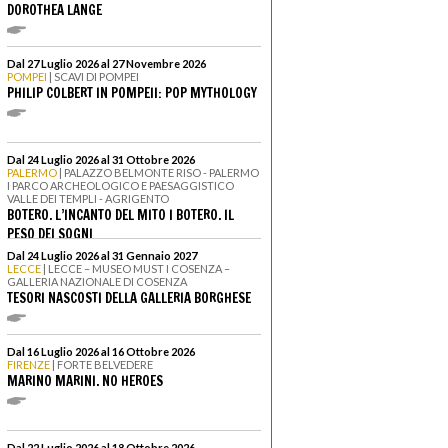
DOROTHEA LANGE
Dal 27 Luglio 2026 al 27 Novembre 2026
POMPEI
| SCAVI DI POMPEI
PHILIP COLBERT IN POMPEII: POP MYTHOLOGY
Dal 24 Luglio 2026 al 31 Ottobre 2026
PALERMO
| PALAZZO BELMONTE RISO - PALERMO
I PARCO ARCHEOLOGICO E PAESAGGISTICO
VALLE DEI TEMPLI - AGRIGENTO
BOTERO. L’INCANTO DEL MITO I BOTERO. IL
PESO DEI SOGNI
Dal 24 Luglio 2026 al 31 Gennaio 2027
LECCE
| LECCE – MUSEO MUST I COSENZA –
GALLERIA NAZIONALE DI COSENZA
TESORI NASCOSTI DELLA GALLERIA BORGHESE
Dal 16 Luglio 2026 al 16 Ottobre 2026
FIRENZE
| FORTE BELVEDERE
MARINO MARINI. NO HEROES
Dal 22 Luglio 2026 al 18 Ottobre 2026