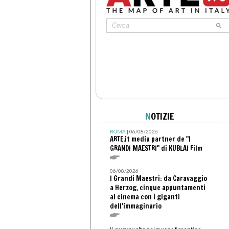
N
OTIZIE
ROMA
| 06/08/2026
ARTE.it media partner de "I
GRANDI MAESTRI" di KUBLAI Film
06/08/2026
I Grandi Maestri: da Caravaggio
a Herzog, cinque appuntamenti
al cinema con i giganti
dell'immaginario