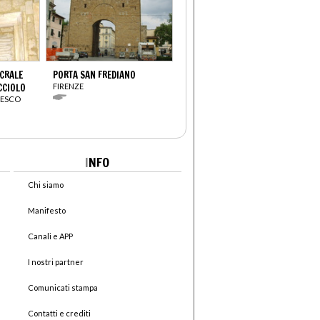
CRALE
PORTA SAN FREDIANO
CCIOLO
FIRENZE
CESCO
I
NFO
Chi siamo
Manifesto
Canali e APP
I nostri partner
Comunicati stampa
Contatti e crediti