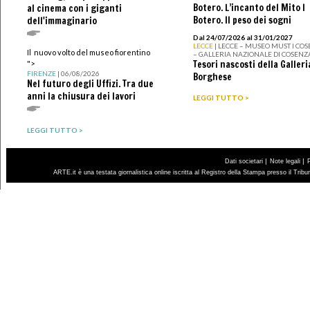
Botero. L’incanto del Mito I
al cinema con i giganti
Botero. Il peso dei sogni
dell'immaginario
Dal 24/07/2026 al 31/01/2027
LECCE
| LECCE – MUSEO MUST I CO
Il nuovo volto del museo fiorentino
– GALLERIA NAZIONALE DI COSENZ
Tesori nascosti della Galleri
">
FIRENZE
| 06/08/2026
Borghese
Nel futuro degli Uffizi. Tra due
anni la chiusura dei lavori
LEGGI TUTTO >
LEGGI TUTTO >
|
|
Dati societari
Note legali
ARTE.it è una testata giornalistica online iscritta al Registro della Stampa presso il Trib