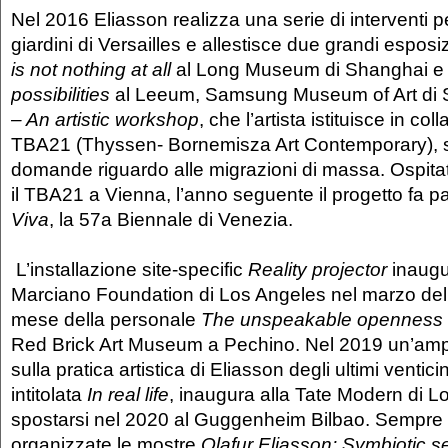
Nel 2016 Eliasson realizza una serie di interventi pe
giardini di Versailles e allestisce due grandi esposi
is not nothing at all
al Long Museum di Shanghai 
possibilities
al Leeum, Samsung Museum of Art di 
– An artistic workshop
, che l’artista istituisce in c
TBA21 (Thyssen- Bornemisza Art Contemporary), so
domande riguardo alle migrazioni di massa. Ospita
il TBA21 a Vienna, l’anno seguente il progetto fa pa
Viva
, la 57a Biennale di Venezia.
L’installazione site-specific
Reality projector
inaugu
Marciano Foundation di Los Angeles nel marzo del
mese della personale
The unspeakable openness 
Red Brick Art Museum a Pechino. Nel 2019 un’ampi
sulla pratica artistica di Eliasson degli ultimi ventic
intitolata
In real life
, inaugura alla Tate Modern di L
spostarsi nel 2020 al Guggenheim Bilbao. Sempre
organizzate le mostre
Olafur Eliasson: Symbiotic 