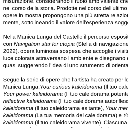
misurazione, considerando il ruolo ambivalente ch
nel corso della storia. Prodotte nel corso dell’ultim
opere in mostra propongono una più stretta relazio
mente, sottolineando il valore dell’esperienza sogg
Nella Manica Lunga del Castello il percorso esposit
con
Navigation star for utopia
(Stella di navigazione
2022), opera luminosa sospesa che accoglie i visitato
luce colorata attraversano l’ambiente e disegnano ef
quasi suggerendo l’idea di uno strumento di orient
Segue la serie di opere che l’artista ha creato per l
Manica Lunga:
Your curious kaleidorama
(Il tuo ca
Your power kaleidorama
(Il tuo caleidorama potent
reflective kaleidorama
(Il tuo caleidorama autorifles
kaleidorama
(Il tuo caleidorama esitante),
Your mem
kaleidorama
(La tua memoria del caleidorama) e
Yo
kaleidorama
(Il tuo caleidorama vivente). Ciascun