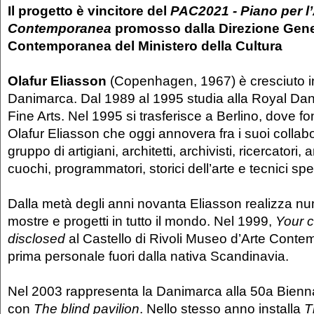
Il progetto è vincitore del
PAC202
1
- Piano per l
Contemporanea
promosso dalla Direzione Gener
Contemporanea del Ministero della Cultura
Olafur Eliasson
(Copenhagen, 1967) è cresciuto i
Danimarca. Dal 1989 al 1995 studia alla Royal Da
Fine Arts. Nel 1995 si trasferisce a Berlino, dove f
Olafur Eliasson che oggi annovera fra i suoi collabo
gruppo di artigiani, architetti, archivisti, ricercatori, 
cuochi, programmatori, storici dell’arte e tecnici spec
Dalla metà degli anni novanta Eliasson realizza n
mostre e progetti in tutto il mondo. Nel 1999,
Your 
disclosed
al Castello di Rivoli Museo d’Arte Conte
prima personale fuori dalla nativa Scandinavia.
Nel 2003 rappresenta la Danimarca alla 50a Bienn
con
The blind pavilion
. Nello stesso anno installa
T