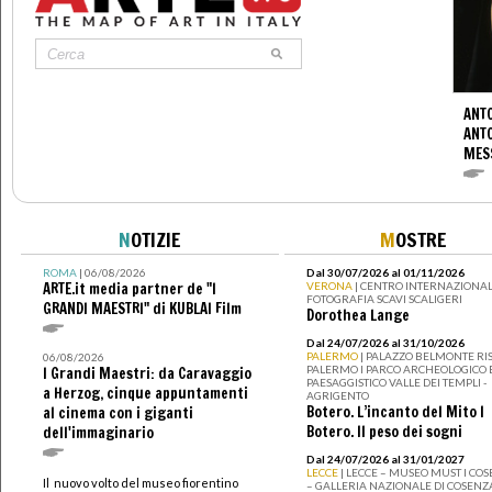
ANTO
ANT
MES
N
OTIZIE
M
OSTRE
ROMA
| 06/08/2026
Dal 30/07/2026 al 01/11/2026
ARTE.it media partner de "I
VERONA
| CENTRO INTERNAZIONAL
FOTOGRAFIA SCAVI SCALIGERI
GRANDI MAESTRI" di KUBLAI Film
Dorothea Lange
Dal 24/07/2026 al 31/10/2026
PALERMO
| PALAZZO BELMONTE RIS
06/08/2026
PALERMO I PARCO ARCHEOLOGICO 
I Grandi Maestri: da Caravaggio
PAESAGGISTICO VALLE DEI TEMPLI -
a Herzog, cinque appuntamenti
AGRIGENTO
Botero. L’incanto del Mito I
al cinema con i giganti
Botero. Il peso dei sogni
dell'immaginario
Dal 24/07/2026 al 31/01/2027
LECCE
| LECCE – MUSEO MUST I CO
Il nuovo volto del museo fiorentino
– GALLERIA NAZIONALE DI COSENZ