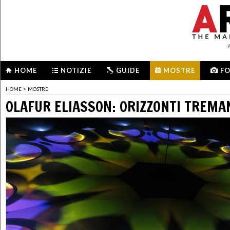
HOME
NOTIZIE
GUIDE
MOSTRE
F
HOME
>
MOSTRE
OLAFUR ELIASSON: ORIZZONTI TREMA