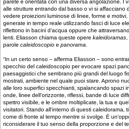
parete e orientata con una diversa angolazione. I v
alle strutture entrando dal basso o vi si affacciano
vedere proiezioni luminose di linee, forme e motivi
generate in tempo reale utilizzando fasci di luce ele
riflettono in bacini d’acqua oppure che attraversan
lenti. Eliasson chiama queste opere
kaleidoramas
,
parole
caleidoscopio
e
panorama
.
“In un certo senso – afferma Eliasson – sono entram
specchio del caleidoscopio per evocare spazi pano
paesaggistici che sembrano più grandi del luogo fi
mostrati, ambiente nel quale puoi stare. Aprono nuo
alle loro superfici specchianti, spalancando spazi in
onde, linee dell’orizzonte, riflessi, bande di luce diff
spettro visibile, e le ombre moltiplicate, la tua e quell
visitatori. Stando all’interno di questi caleidorama, ti
come di fronte al tempo mentre si svolge. È un’oppo
riconsiderare il tuo senso della proporzione e del