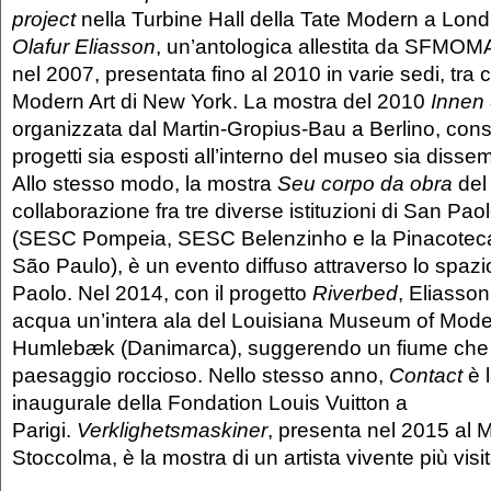
project
nella Turbine Hall della Tate Modern a Lond
Olafur Eliasson
, un’antologica allestita da SFMOM
nel 2007, presentata fino al 2010 in varie sedi, tra 
Modern Art di New York. La mostra del 2010
Innen
organizzata dal Martin-Gropius-Bau a Berlino, consi
progetti sia esposti all’interno del museo sia dissemi
Allo stesso modo, la mostra
Seu corpo da obra
del
collaborazione fra tre diverse istituzioni di San Paol
(SESC Pompeia, SESC Belenzinho e la Pinacotec
São Paulo), è un evento diffuso attraverso lo spazi
Paolo. Nel 2014, con il progetto
Riverbed
, Eliasson
acqua un’intera ala del Louisiana Museum of Moder
Humlebæk (Danimarca), suggerendo un fiume che 
paesaggio roccioso. Nello stesso anno,
Contact
è 
inaugurale della Fondation Louis Vuitton a
Parigi.
Verklighetsmaskiner
, presenta nel 2015 al
Stoccolma, è la mostra di un artista vivente più vis