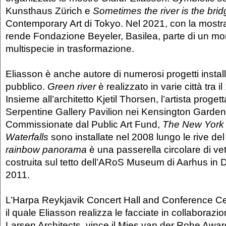
Kunsthaus Zürich e
Sometimes the river is the bri
Contemporary Art di Tokyo. Nel 2021, con la most
rende Fondazione Beyeler, Basilea, parte di un m
multispecie in trasformazione.
Eliasson è anche autore di numerosi progetti install
pubblico.
Green river
è realizzato in varie città tra i
Insieme all’architetto Kjetil Thorsen, l’artista progett
Serpentine Gallery Pavilion nei Kensington Garden
Commissionate dal Public Art Fund,
The New York 
Waterfalls
sono installate nel 2008 lungo le rive del 
rainbow panorama
è una passerella circolare di ve
costruita sul tetto dell’ARoS Museum di Aarhus in
2011.
L’Harpa Reykjavik Concert Hall and Conference Ce
il quale Eliasson realizza le facciate in collaboraz
Larsen Architects, vince il Mies van der Rohe Awa