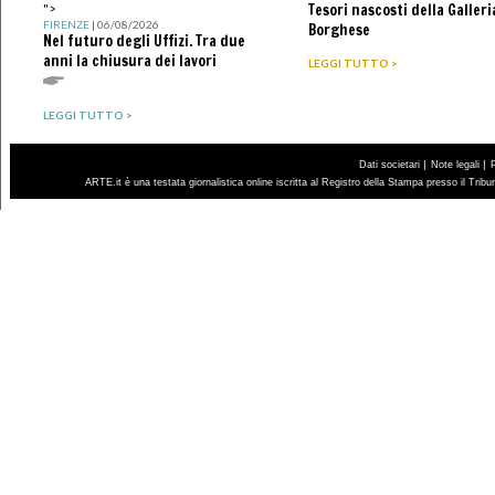
Tesori nascosti della Galleri
">
FIRENZE
| 06/08/2026
Borghese
Nel futuro degli Uffizi. Tra due
anni la chiusura dei lavori
LEGGI TUTTO >
LEGGI TUTTO >
|
|
Dati societari
Note legali
ARTE.it è una testata giornalistica online iscritta al Registro della Stampa presso il Trib