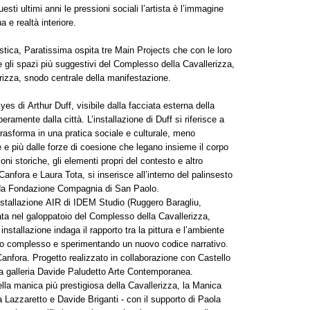
uesti ultimi anni le pressioni sociali l’artista è l’immagine
 e realtà interiore.
istica, Paratissima ospita tre Main Projects che con le loro
e gli spazi più suggestivi del Complesso della Cavallerizza,
erizza, snodo centrale della manifestazione.
yes di Arthur Duff, visibile dalla facciata esterna della
beramente dalla città. L’installazione di Duff si riferisce a
 trasforma in una pratica sociale e culturale, meno
e e più dalle forze di coesione che legano insieme il corpo
oni storiche, gli elementi propri del contesto e altro
Canfora e Laura Tota, si inserisce all’interno del palinsesto
 da Fondazione Compagnia di San Paolo.
installazione AIR di IDEM Studio (Ruggero Baragliu,
ta nel galoppatoio del Complesso della Cavallerizza,
nstallazione indaga il rapporto tra la pittura e l’ambiente
orico complesso e sperimentando un nuovo codice narrativo.
anfora. Progetto realizzato in collaborazione con Castello
a galleria Davide Paludetto Arte Contemporanea.
nella manica più prestigiosa della Cavallerizza, la Manica
a Lazzaretto e Davide Briganti - con il supporto di Paola