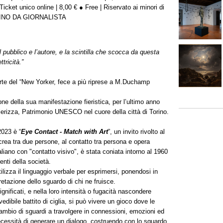
ket unico online | 8,00 € ● Free | Riservato ai minori di
SERINO DA GIORNALISTA
l pubblico e l’autore, e la scintilla che scocca da questa
tricità.”
’arte del “New Yorker, fece a più riprese a M.Duchamp
ne della sua manifestazione fieristica, per l’ultimo anno
lerizza, Patrimonio UNESCO nel cuore della città di Torino.
2023 è “
Eye Contact - Match with Art
”, un invito rivolto al
i crea tra due persone, al contatto tra persona e opera
liano con "contatto visivo", è stata coniata intorno al 1960
enti della società.
tilizza il linguaggio verbale per esprimersi, ponendosi in
retazione dello sguardo di chi ne fruisce.
ignificati, e nella loro intensità o fugacità nascondere
vedibile battito di ciglia, si può vivere un gioco dove le
ambio di sguardi a travolgere in connessioni, emozioni ed
 necessità di generare un dialogo, costruendo con lo sguardo