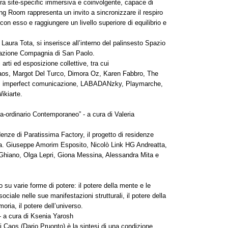
ra site-specific immersiva e coinvolgente, capace di
hing Room rappresenta un invito a sincronizzare il respiro
con esso e raggiungere un livello superiore di equilibrio e
Laura Tota, si inserisce all’interno del palinsesto Spazio
dazione Compagnia di San Paolo.
i arti ed esposizione collettive, tra cui
Caos, Margot Del Turco, Dimora Oz, Karen Fabbro, The
a, imperfect comunicazione, LABADANzky, Playmarche,
ikiarte.
ra-ordinario Contemporaneo” - a cura di Valeria
idenze di Paratissima Factory, il progetto di residenze
tra. Giuseppe Amorim Esposito, Nicolò Link HG Andreatta,
hiano, Olga Lepri, Giona Messina, Alessandra Mita e
o su varie forme di potere: il potere della mente e le
ociale nelle sue manifestazioni strutturali, il potere della
oria, il potere dell’universo.
 - a cura di Ksenia Yarosh
 di Caos (Dario Pruonto) è la sintesi di una condizione