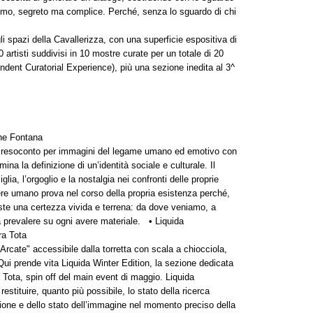
ntimo, segreto ma complice. Perché, senza lo sguardo di chi
gli spazi della Cavallerizza, con una superficie espositiva di
0 artisti suddivisi in 10 mostre curate per un totale di 20
endent Curatorial Experience), più una sezione inedita al 3^
ene Fontana
un resoconto per immagini del legame umano ed emotivo con
na la definizione di un’identità sociale e culturale. Il
lia, l’orgoglio e la nostalgia nei confronti delle proprie
ere umano prova nel corso della propria esistenza perché,
ste una certezza vivida e terrena: da dove veniamo, a
 prevalere su ogni avere materiale. • Liquida
ra Tota
 Arcate" accessibile dalla torretta con scala a chiocciola,
Qui prende vita Liquida Winter Edition, la sezione dedicata
 Tota, spin off del main event di maggio. Liquida
estituire, quanto più possibile, lo stato della ricerca
sione e dello stato dell’immagine nel momento preciso della