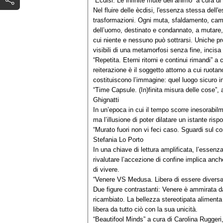
“Ècdisi. Le infinite mute dell’animo“ a cura d
Nel fluire delle ècdisi, l'essenza stessa dell
trasformazioni. Ogni muta, sfaldamento, cambi
dell’uomo, destinato e condannato, a mutare, t
cui niente e nessuno può sottrarsi. Uniche pr
visibili di una metamorfosi senza fine, incisa
“Repetita. Eterni ritorni e continui rimandi” a
reiterazione è il soggetto attorno a cui ruota
costituiscono l’immagine: quel luogo sicuro in
“Time Capsule. (In)finita misura delle cose”
Ghignatti
In un’epoca in cui il tempo scorre inesorabil
ma l’illusione di poter dilatare un istante ris
“Murato fuori non vi feci caso. Sguardi sul c
Stefania Lo Porto
In una chiave di lettura amplificata, l’essenz
rivalutare l’accezione di confine implica anch
di vivere.
“Venere VS Medusa. Liberə di essere diversə
Due figure contrastanti: Venere è ammirata d
ricambiato. La bellezza stereotipata aliment
libera da tutto ciò con la sua unicità.
“Beautifool Minds” a cura di Carolina Ruggeri