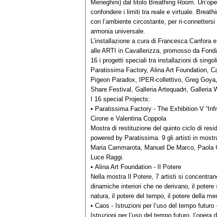
Meneghini) dal titolo Breathing Room. Un’ope
confondere i limiti tra reale e virtuale. Breat
con l’ambiente circostante, per ri-connettersi 
armonia universale.
L’installazione a cura di Francesca Canfora e 
alle ARTI in Cavallerizza, promosso da Fon
16 i progetti speciali tra installazioni di singol
Paratissima Factory, Alina Art Foundation, 
Pigeon Paradox, IPER-collettivo, Greg Goy
Share Festival, Galleria Artequadri, Galleria W
I 16 special Projects:
• Paratissima Factory - The Exhibition V “Inf
Cirone e Valentina Coppola
Mostra di restituzione del quinto ciclo di res
powered by Paratissima. 9 gli artisti in mos
Maria Cammarota, Manuel De Marco, Paola G
Luce Raggi.
• Alina Art Foundation - Il Potere
Nella mostra Il Potere, 7 artisti si concentran
dinamiche interiori che ne derivano, il potere s
natura, il potere del tempo, il potere della mem
• Caos - Istruzioni per l’uso del tempo futuro
Istruzioni per l’uso del tempo futuro, l’opera