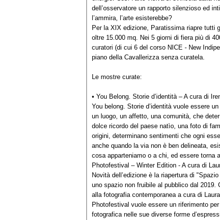
dell’osservatore un rapporto silenzioso ed i
l’ammira, l’arte esisterebbe?
Per la XIX edizione, Paratissima riapre tutti 
oltre 15.000 mq. Nei 5 giorni di fiera più di 40
curatori (di cui 6 del corso NICE - New Indip
piano della Cavallerizza senza curatela.
Le mostre curate:
• You Belong. Storie d’identità – A cura di Ir
You belong. Storie d’identità vuole essere 
un luogo, un affetto, una comunità, che determi
dolce ricordo del paese natìo, una foto di famig
origini, determinano sentimenti che ogni ess
anche quando la via non è ben delineata, esi
cosa apparteniamo o a chi, ed essere torna a
Photofestival – Winter Edition - A cura di Lau
Novità dell’edizione è la riapertura di "Spazio
uno spazio non fruibile al pubblico dal 2019. 
alla fotografia contemporanea a cura di Laura
Photofestival vuole essere un riferimento per r
fotografica nelle sue diverse forme d’espres