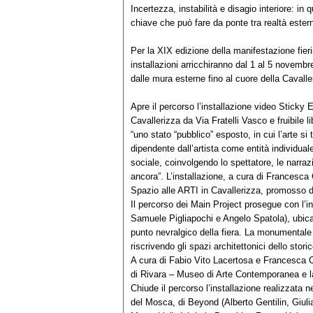
Incertezza, instabilità e disagio interiore: in q
chiave che può fare da ponte tra realtà esterna
Per la XIX edizione della manifestazione fier
installazioni arricchiranno dal 1 al 5 novembr
dalle mura esterne fino al cuore della Cavall
Apre il percorso l’installazione video Sticky E
Cavallerizza da Via Fratelli Vasco e fruibile li
“uno stato “pubblico” esposto, in cui l’arte si
dipendente dall’artista come entità individual
sociale, coinvolgendo lo spettatore, le narrazi
ancora”. L’installazione, a cura di Francesca 
Spazio alle ARTI in Cavallerizza, promosso
Il percorso dei Main Project prosegue con l’
Samuele Pigliapochi e Angelo Spatola), ubica
punto nevralgico della fiera. La monumentale i
riscrivendo gli spazi architettonici dello st
A cura di Fabio Vito Lacertosa e Francesca C
di Rivara – Museo di Arte Contemporanea e l
Chiude il percorso l’installazione realizzata 
del Mosca, di Beyond (Alberto Gentilin, Giuli