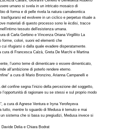
i Lucrezia Caliani, Giovanni Ceriello e Benedetta Roberto
'essere umano si svela in un intricato mosaico di
o di forma e di pelle rivela la natura camaleontica
rasfigurarsi ed evolvere in un ciclico e perpetuo rituale a
ove materiali di questo processo sono le ècdisi, tracce
 nell'intimo tessuto dell'esistenza umana.
 cura di Carla Gerbino e Vincenza Oriana Virgillito La
no forme, colori, suoni ed elementi che
 cui rifugiarsi o dalla quale evadere disperatamente.
, a cura di Francesca Calzà, Greta De Marchi e Martina
mente, l’uomo teme di dimenticare o essere dimenticato,
ponde all’ambizione di poterlo rendere eterno.
onfine” a cura di Mario Bronzino, Arianna Campanelli e
a del confine segna l’inizio della percezione del soggetto,
e l’opportunità di ragionare su se stessi e sul proprio modo
”, a cura di Agnese Ventura e Iryna Yerofeyeva
a tutto, mentre lo sguardo di Medusa è temuto e mai
a un sistema che si basa su pregiudizi, Medusa invece si
, Davide Delia e Chiara Bodrat