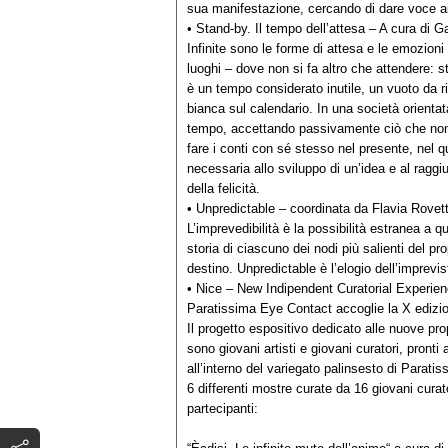
sua manifestazione, cercando di dare voce ai
• Stand-by. Il tempo dell’attesa – A cura di Ga
Infinite sono le forme di attesa e le emozion
luoghi – dove non si fa altro che attendere: st
è un tempo considerato inutile, un vuoto da 
bianca sul calendario. In una società orientat
tempo, accettando passivamente ciò che non s
fare i conti con sé stesso nel presente, nel 
necessaria allo sviluppo di un’idea e al raggi
della felicità.
• Unpredictable – coordinata da Flavia Rovet
L’imprevedibilità è la possibilità estranea a qu
storia di ciascuno dei nodi più salienti del pro
destino. Unpredictable è l’elogio dell’imprevis
• Nice – New Indipendent Curatorial Experie
Paratissima Eye Contact accoglie la X edizio
Il progetto espositivo dedicato alle nuove pr
sono giovani artisti e giovani curatori, pront
all’interno del variegato palinsesto di Paratis
6 differenti mostre curate da 16 giovani curat
partecipanti: