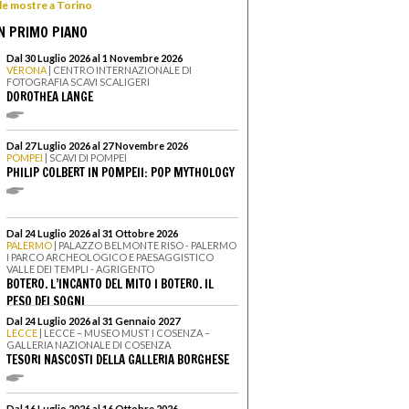
 le mostre a Torino
N PRIMO PIANO
Dal 30 Luglio 2026 al 1 Novembre 2026
VERONA
| CENTRO INTERNAZIONALE DI
FOTOGRAFIA SCAVI SCALIGERI
DOROTHEA LANGE
Dal 27 Luglio 2026 al 27 Novembre 2026
POMPEI
| SCAVI DI POMPEI
PHILIP COLBERT IN POMPEII: POP MYTHOLOGY
Dal 24 Luglio 2026 al 31 Ottobre 2026
PALERMO
| PALAZZO BELMONTE RISO - PALERMO
I PARCO ARCHEOLOGICO E PAESAGGISTICO
VALLE DEI TEMPLI - AGRIGENTO
BOTERO. L’INCANTO DEL MITO I BOTERO. IL
PESO DEI SOGNI
Dal 24 Luglio 2026 al 31 Gennaio 2027
LECCE
| LECCE – MUSEO MUST I COSENZA –
GALLERIA NAZIONALE DI COSENZA
TESORI NASCOSTI DELLA GALLERIA BORGHESE
Dal 16 Luglio 2026 al 16 Ottobre 2026