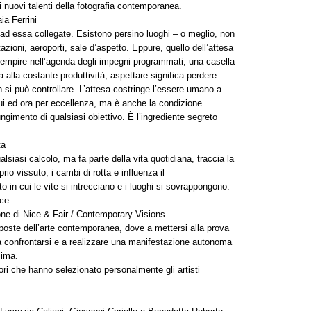
 nuovi talenti della fotografia contemporanea.
ia Ferrini
i ad essa collegate. Esistono persino luoghi – o meglio, non
azioni, aeroporti, sale d’aspetto. Eppure, quello dell’attesa
riempire nell’agenda degli impegni programmati, una casella
a alla costante produttività, aspettare significa perdere
i può controllare. L’attesa costringe l’essere umano a
qui ed ora per eccellenza, ma è anche la condizione
ungimento di qualsiasi obiettivo. È l’ingrediente segreto
ta
alsiasi calcolo, ma fa parte della vita quotidiana, traccia la
prio vissuto, i cambi di rotta e influenza il
to in cui le vite si intrecciano e i luoghi si sovrappongono.
nce
ne di Nice & Fair / Contemporary Visions.
oposte dell’arte contemporanea, dove a mettersi alla prova
i a confrontarsi e a realizzare una manifestazione autonoma
sima.
ori che hanno selezionato personalmente gli artisti