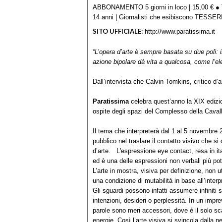
ABBONAMENTO 5 giorni in loco | 15,00 € ● Tic
14 anni | Giornalisti che esibiscono TES
SITO UFFICIALE:
http://www.paratissima.it
“L’opera d’arte è sempre basata su due poli: i
azione bipolare dà vita a qualcosa, come l’elet
Dall’intervista che Calvin Tomkins, critico d
Paratissima
celebra quest’anno la XIX edizio
ospite degli spazi del Complesso della Caval
Il tema che interpreterà dal 1 al 5 novembre 
pubblico nel traslare il contatto visivo che s
d’arte. L'espressione eye contact, resa in ita
ed è una delle espressioni non verbali più pot
L’arte in mostra, visiva per definizione, non u
una condizione di mutabilità in base all’interp
Gli sguardi possono infatti assumere infiniti s
intenzioni, desideri o perplessità. In un impre
parole sono meri accessori, dove è il solo sc
energie. Così l’arte visiva si svincola dalla