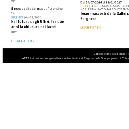
Dal 24/07/2026 al 31/01/2027
LECCE
| LECCE – MUSEO MUST I CO
Il nuovo volto del museo fiorentino
– GALLERIA NAZIONALE DI COSENZ
Tesori nascosti della Galleri
">
FIRENZE
| 06/08/2026
Borghese
Nel futuro degli Uffizi. Tra due
anni la chiusura dei lavori
LEGGI TUTTO >
LEGGI TUTTO >
|
|
Dati societari
Note legali
ARTE.it è una testata giornalistica online iscritta al Registro della Stampa presso il Trib