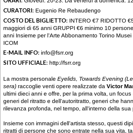
ORARI:
Giovedì: 20-23. Da venerdì a domenica: 1
CURATORI:
Eugenio Re Rebaudengo
COSTO DEL BIGLIETTO:
INTERO €7 RIDOTTO €5 
maggiori di 65 anni GRUPPI €6 minimo 10 persone
anni Insieme per l’Arte Abbonamento Torino Musei 
ICOM
E-MAIL INFO:
info@fsrr.org
SITO UFFICIALE:
http://fsrr.org
La mostra personale
Eyelids, Towards Evening
(Le
sera)
raccoglie venti opere realizzate da
Victor Ma
ultimi dieci anni e offre, per la prima volta, un focus
generi del ritratto e dell’autoritratto, generi che h
rilevanza profonda, nel tempo, all’interno della sua p
Insieme con immagini dell’artista stesso, questi di
ritratti di persone che sono entrate nella sua vita, tan