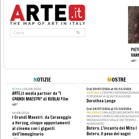
PIET
VAN
N
OTIZIE
M
OSTRE
ROMA
| 06/08/2026
Dal 30/07/2026 al 01/11/2026
ARTE.it media partner de "I
VERONA
| CENTRO INTERNAZIONAL
FOTOGRAFIA SCAVI SCALIGERI
GRANDI MAESTRI" di KUBLAI Film
Dorothea Lange
Dal 24/07/2026 al 31/10/2026
PALERMO
| PALAZZO BELMONTE RIS
06/08/2026
PALERMO I PARCO ARCHEOLOGICO 
I Grandi Maestri: da Caravaggio
PAESAGGISTICO VALLE DEI TEMPLI -
a Herzog, cinque appuntamenti
AGRIGENTO
Botero. L’incanto del Mito I
al cinema con i giganti
Botero. Il peso dei sogni
dell'immaginario