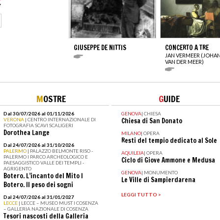
GIUSEPPE DE NITTIS
CONCERTO A TRE
JAN VERMEER (JOHA
VAN DER MEER)
M
OSTRE
G
UIDE
Dal 30/07/2026 al 01/11/2026
GENOVA
|
CHIESA
VERONA
| CENTRO INTERNAZIONALE DI
Chiesa di San Donato
FOTOGRAFIA SCAVI SCALIGERI
Dorothea Lange
MILANO
|
OPERA
Resti del tempio dedicato al Sole
Dal 24/07/2026 al 31/10/2026
PALERMO
| PALAZZO BELMONTE RISO -
AQUILEIA
|
OPERA
PALERMO I PARCO ARCHEOLOGICO E
Ciclo di Giove Ammone e Medusa
PAESAGGISTICO VALLE DEI TEMPLI -
AGRIGENTO
GENOVA
|
MONUMENTO
Botero. L’incanto del Mito I
Le Ville di Sampierdarena
Botero. Il peso dei sogni
LEGGI TUTTO >
Dal 24/07/2026 al 31/01/2027
LECCE
| LECCE – MUSEO MUST I COSENZA
– GALLERIA NAZIONALE DI COSENZA
Tesori nascosti della Galleria