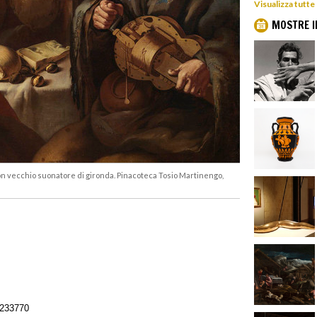
Visualizza tutte
MOSTRE I
on vecchio suonatore di gironda. Pinacoteca Tosio Martinengo,
233770