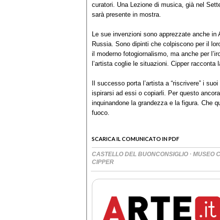
curatori. Una Lezione di musica, già nel Set
sarà presente in mostra.
Le sue invenzioni sono apprezzate anche in 
Russia. Sono dipinti che colpiscono per il lor
il moderno fotogiornalismo, ma anche per l’iro
l’artista coglie le situazioni. Cipper racconta
Il successo porta l’artista a “riscrivere” i suoi
ispirarsi ad essi o copiarli. Per questo ancor
inquinandone la grandezza e la figura. Che q
fuoco.
SCARICA IL COMUNICATO IN PDF
·
CASTELLO DEL BUONCONSIGLIO
MUSEO C
CIPPER