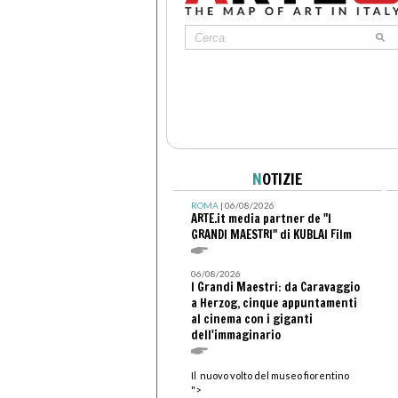
N
OTIZIE
ROMA
| 06/08/2026
ARTE.it media partner de "I
GRANDI MAESTRI" di KUBLAI Film
06/08/2026
I Grandi Maestri: da Caravaggio
a Herzog, cinque appuntamenti
al cinema con i giganti
dell'immaginario
Il nuovo volto del museo fiorentino
">