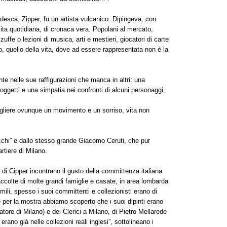
desca, Zipper, fu un artista vulcanico. Dipingeva, con
vita quotidiana, di cronaca vera. Popolani al mercato,
ffe o lezioni di musica, arti e mestieri, giocatori di carte
o, quello della vita, dove ad essere rappresentata non è la
te nelle sue raffigurazioni che manca in altri: una
ggetti e una simpatia nei confronti di alcuni personaggi,
ogliere ovunque un movimento e un sorriso, vita non
itocchi” e dallo stesso grande Giacomo Ceruti, che pur
tiere di Milano.
 di Cipper incontrano il gusto della committenza italiana
accolte di molte grandi famiglie e casate, in area lombarda
mili, spesso i suoi committenti e collezionisti erano di
e per la mostra abbiamo scoperto che i suoi dipinti erano
atore di Milano) e dei Clerici a Milano, di Pietro Mellarede
rano già nelle collezioni reali inglesi”, sottolineano i