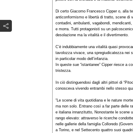
Di certo Giacomo Francesco Cipper o, alla te
anticonformismo e libertà di tratto, scene di 
contadini, ambulanti, vagabondi, mendicanti, zu
e morra. Tutti protagonisti su un palcoscenic
desolazione ma la vitalità e il divertimento.
C’è indubbiamente una vitalità quasi provocan
tavolozza vivace, una spregiudicatezza nei so
in particolar modo dell’infanzia.
In queste sue “istantanee” Cipper riesce a c
tristezza.
In ciò distinguendosi dagli altri pittori di “P
conosceva vivendo entrambi nello stesso quar
“Le scene di vita quotidiana e le nature morte
ma non solo. Entrano così a far parte delle r
e italiana innanzitutto, Nonostante le scene u
rango elevato: attraverso le ricerche condott
nelle gallerie della famiglia Colloredo (Govern
a Torino, e nel Settecento quattro suoi quadri e