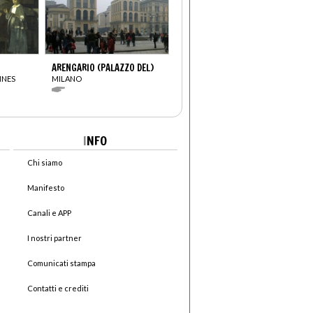
ARENGARIO (PALAZZO DEL)
NNES
MILANO
I
NFO
Chi siamo
Manifesto
Canali e APP
I nostri partner
Comunicati stampa
Contatti e crediti