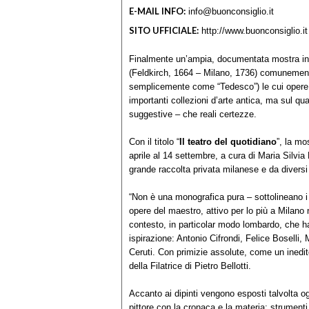
E-MAIL INFO:
info@buonconsiglio.it
SITO UFFICIALE:
http://www.buonconsiglio.it
Finalmente un’ampia, documentata mostra inc
(Feldkirch, 1664 – Milano, 1736) comunement
semplicemente come “Tedesco”) le cui opere 
importanti collezioni d’arte antica, ma sul qua
suggestive – che reali certezze.
Con il titolo “
Il teatro del quotidiano
”, la mo
aprile al 14 settembre, a cura di Maria Silvi
grande raccolta privata milanese e da diversi mu
“Non è una monografica pura – sottolineano i
opere del maestro, attivo per lo più a Milano n
contesto, in particolar modo lombardo, che h
ispirazione: Antonio Cifrondi, Felice Boselli
Ceruti. Con primizie assolute, come un inedito
della Filatrice di Pietro Bellotti.
Accanto ai dipinti vengono esposti talvolta o
pittore con la cronaca e la materia: strument