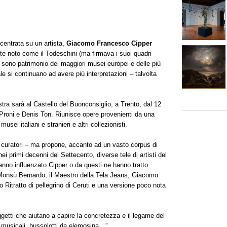
entrata su un artista,
Giacomo Francesco Cipper
e noto come il Todeschini (ma firmava i suoi quadri
sono patrimonio dei maggiori musei europei e delle più
le si continuano ad avere più interpretazioni – talvolta
stra sarà al Castello del Buonconsiglio, a Trento, dal 12
a Proni e Denis Ton. Riunisce opere provenienti da una
sei italiani e stranieri e altri collezionisti.
 curatori – ma propone, accanto ad un vasto corpus di
ei primi decenni del Settecento, diverse tele di artisti del
anno influenzato Cipper o da questi ne hanno tratto
, Monsù Bernardo, il Maestro della Tela Jeans, Giacomo
 Ritratto di pellegrino di Ceruti e una versione poco nota
ggetti che aiutano a capire la concretezza e il legame del
i musicali, bussolotti da elemosina…”.