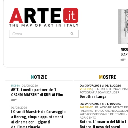
NICO
D'AP
N
OTIZIE
M
OSTRE
ROMA
| 06/08/2026
Dal 30/07/2026 al 01/11/2026
ARTE.it media partner de "I
VERONA
| CENTRO INTERNAZIONAL
FOTOGRAFIA SCAVI SCALIGERI
GRANDI MAESTRI" di KUBLAI Film
Dorothea Lange
Dal 24/07/2026 al 31/10/2026
PALERMO
| PALAZZO BELMONTE RIS
06/08/2026
PALERMO I PARCO ARCHEOLOGICO 
I Grandi Maestri: da Caravaggio
PAESAGGISTICO VALLE DEI TEMPLI -
a Herzog, cinque appuntamenti
AGRIGENTO
Botero. L’incanto del Mito I
al cinema con i giganti
Botero. Il peso dei sogni
dell'immaginario