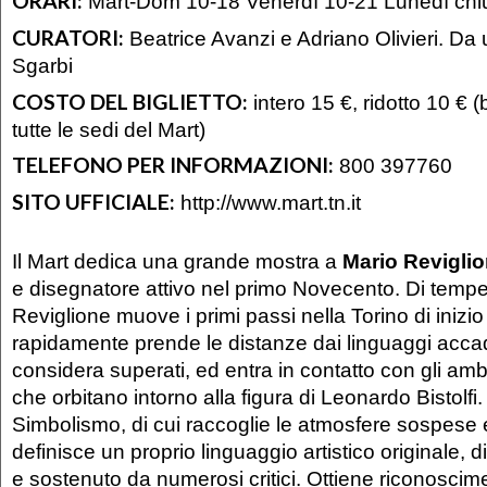
ORARI:
Mart-Dom 10-18 Venerdì 10-21 Lunedì chi
CURATORI:
Beatrice Avanzi e Adriano Olivieri. Da u
Sgarbi
COSTO DEL BIGLIETTO:
intero 15 €, ridotto 10 € (
tutte le sedi del Mart)
TELEFONO PER INFORMAZIONI:
800 397760
SITO UFFICIALE:
http://www.mart.tn.it
Il Mart dedica una grande mostra a
Mario Revigli
e disegnatore attivo nel primo Novecento. Di tem
Reviglione muove i primi passi nella Torino di inizio
rapidamente prende le distanze dai linguaggi acca
considera superati, ed entra in contatto con gli amb
che orbitano intorno alla figura di Leonardo Bistolfi.
Simbolismo, di cui raccoglie le atmosfere sospese e
definisce un proprio linguaggio artistico originale, 
e sostenuto da numerosi critici. Ottiene riconoscime