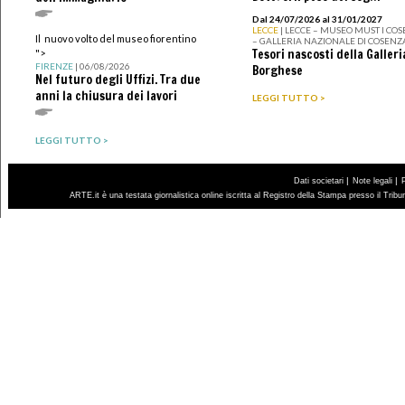
Dal 24/07/2026 al 31/01/2027
LECCE
| LECCE – MUSEO MUST I CO
Il nuovo volto del museo fiorentino
– GALLERIA NAZIONALE DI COSENZ
Tesori nascosti della Galleri
">
FIRENZE
| 06/08/2026
Borghese
Nel futuro degli Uffizi. Tra due
anni la chiusura dei lavori
LEGGI TUTTO >
LEGGI TUTTO >
|
|
Dati societari
Note legali
ARTE.it è una testata giornalistica online iscritta al Registro della Stampa presso il Trib