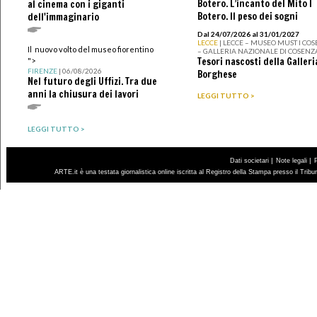
Botero. L’incanto del Mito I
al cinema con i giganti
Botero. Il peso dei sogni
dell'immaginario
Dal 24/07/2026 al 31/01/2027
LECCE
| LECCE – MUSEO MUST I CO
Il nuovo volto del museo fiorentino
– GALLERIA NAZIONALE DI COSENZ
Tesori nascosti della Galleri
">
FIRENZE
| 06/08/2026
Borghese
Nel futuro degli Uffizi. Tra due
anni la chiusura dei lavori
LEGGI TUTTO >
LEGGI TUTTO >
|
|
Dati societari
Note legali
ARTE.it è una testata giornalistica online iscritta al Registro della Stampa presso il Trib