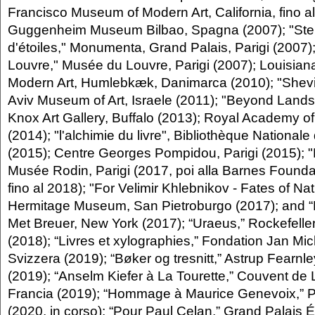
Francisco Museum of Modern Art, California, fino a
Guggenheim Museum Bilbao, Spagna (2007); "Stern
d'étoiles," Monumenta, Grand Palais, Parigi (2007)
Louvre," Musée du Louvre, Parigi (2007); Louisia
Modern Art, Humlebkæk, Danimarca (2010); "Shevir
Aviv Museum of Art, Israele (2011); "Beyond Landsc
Knox Art Gallery, Buffalo (2013); Royal Academy of
(2014); "l'alchimie du livre", Bibliothèque Nationale
(2015); Centre Georges Pompidou, Parigi (2015); "
Musée Rodin, Parigi (2017, poi alla Barnes Foundat
fino al 2018); "For Velimir Khlebnikov - Fates of Nat
Hermitage Museum, San Pietroburgo (2017); and “
Met Breuer, New York (2017); “Uraeus,” Rockefelle
(2018); “Livres et xylographies,” Fondation Jan Mic
Svizzera (2019); “Bøker og tresnitt,” Astrup Fearn
(2019); “Anselm Kiefer à La Tourette,” Couvent de 
Francia (2019); “Hommage à Maurice Genevoix,” P
(2020, in corso); “Pour Paul Celan,” Grand Palais 