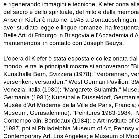
e rigenerando immagini e tecniche, Kiefer porta all
del sacro e dello spirituale, del mito e della memori
Anselm Kiefer è nato nel 1945 a Donaueschingen,
aver studiato legge e lingue romanze, ha frequenta
Belle Arti di Friburgo in Brisgovia e l'Accademia d'A
mantenendosi in contatto con Joseph Beuys.
L'opera di Kiefer è stata esposta e collezionata da
mondo, e tra le principali mostre si annoverano: "B
Kunsthalle Bern, Svizzera (1978); "Verbrennen, ve
versenken, versanden," West German Pavilion, 39a
Venezia, Italia (1980); "Margarete-Sulamith," Mu
Germania (1981); Kunsthalle Düsseldorf, Germania
Musée d'Art Moderne de la Ville de Paris, Francia; e
Museum, Gerusalemme); "Peintures 1983-1984," M
Contemporain, Bordeaux (1984); e Art Institute of Ch
(1987, poi al Philadelphia Museum of Art, Pennsyl
Contemporary Art, Los Angeles; e Museum of Mode