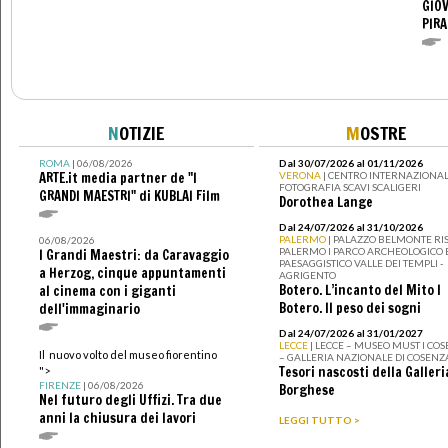
GIOV
PIRA
N
OTIZIE
M
OSTRE
ROMA
| 06/08/2026
Dal 30/07/2026 al 01/11/2026
ARTE.it media partner de "I
VERONA
| CENTRO INTERNAZIONAL
FOTOGRAFIA SCAVI SCALIGERI
GRANDI MAESTRI" di KUBLAI Film
Dorothea Lange
Dal 24/07/2026 al 31/10/2026
PALERMO
| PALAZZO BELMONTE RIS
06/08/2026
PALERMO I PARCO ARCHEOLOGICO 
I Grandi Maestri: da Caravaggio
PAESAGGISTICO VALLE DEI TEMPLI -
a Herzog, cinque appuntamenti
AGRIGENTO
Botero. L’incanto del Mito I
al cinema con i giganti
Botero. Il peso dei sogni
dell'immaginario
Dal 24/07/2026 al 31/01/2027
LECCE
| LECCE – MUSEO MUST I CO
Il nuovo volto del museo fiorentino
– GALLERIA NAZIONALE DI COSENZ
Tesori nascosti della Galleri
">
FIRENZE
| 06/08/2026
Borghese
Nel futuro degli Uffizi. Tra due
anni la chiusura dei lavori
LEGGI TUTTO >