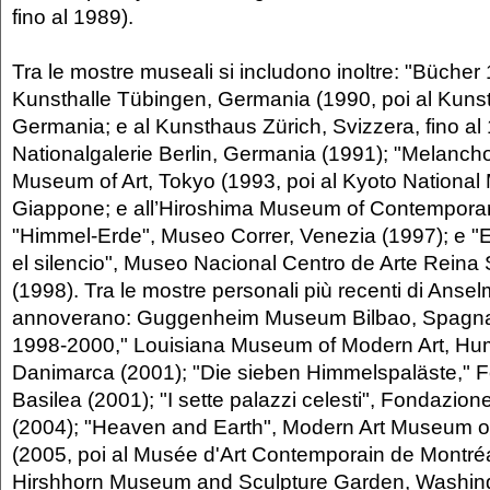
fino al 1989).
Tra le mostre museali si includono inoltre: "Bücher
Kunsthalle Tübingen, Germania (1990, poi al Kun
Germania; e al Kunsthaus Zürich, Svizzera, fino al
Nationalgalerie Berlin, Germania (1991); "Melancho
Museum of Art, Tokyo (1993, poi al Kyoto National
Giappone; e all’Hiroshima Museum of Contemporar
"Himmel-Erde", Museo Correr, Venezia (1997); e "El
el silencio", Museo Nacional Centro de Arte Reina 
(1998). Tra le mostre personali più recenti di Anselm
annoverano: Guggenheim Museum Bilbao, Spagna 
1998-2000," Louisiana Museum of Modern Art, H
Danimarca (2001); "Die sieben Himmelspaläste," F
Basilea (2001); "I sette palazzi celesti", Fondazione 
(2004); "Heaven and Earth", Modern Art Museum of
(2005, poi al Musée d'Art Contemporain de Montré
Hirshhorn Museum and Sculpture Garden, Washingt