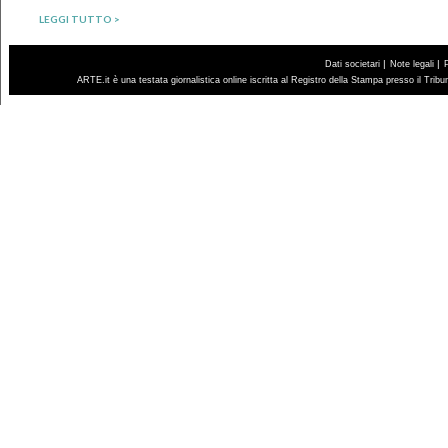
LEGGI TUTTO >
|
|
Dati societari
Note legali
ARTE.it è una testata giornalistica online iscritta al Registro della Stampa presso il Trib