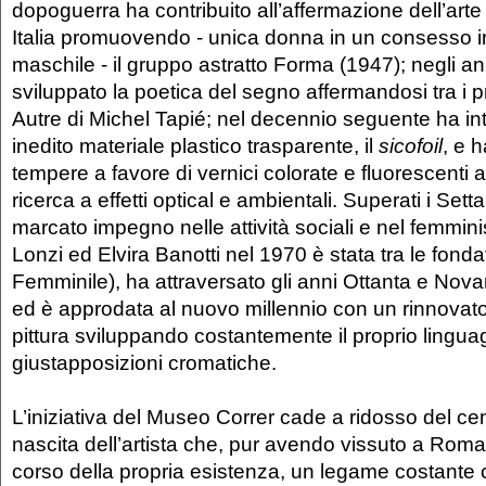
dopoguerra ha contribuito all’affermazione dell’arte 
Italia promuovendo - unica donna in un consesso 
maschile - il gruppo astratto Forma (1947); negli a
sviluppato la poetica del segno affermandosi tra i pr
Autre di Michel Tapié; nel decennio seguente ha int
inedito materiale plastico trasparente, il
sicofoil
, e 
tempere a favore di vernici colorate e fluorescenti
ricerca a effetti optical e ambientali. Superati i Set
marcato impegno nelle attività sociali e nel femmin
Lonzi ed Elvira Banotti nel 1970 è stata tra le fondat
Femminile), ha attraversato gli anni Ottanta e Nov
ed è approdata al nuovo millennio con un rinnovato
pittura sviluppando costantemente il proprio linguag
giustapposizioni cromatiche.
L’iniziativa del Museo Correr cade a ridosso del ce
nascita dell’artista che, pur avendo vissuto a Roma, 
corso della propria esistenza, un legame costante 