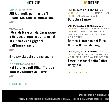
N
OTIZIE
M
OSTRE
ROMA
| 06/08/2026
Dal 30/07/2026 al 01/11/2026
ARTE.it media partner de "I
VERONA
| CENTRO INTERNAZIONAL
FOTOGRAFIA SCAVI SCALIGERI
GRANDI MAESTRI" di KUBLAI Film
Dorothea Lange
Dal 24/07/2026 al 31/10/2026
PALERMO
| PALAZZO BELMONTE RIS
06/08/2026
PALERMO I PARCO ARCHEOLOGICO 
I Grandi Maestri: da Caravaggio
PAESAGGISTICO VALLE DEI TEMPLI -
a Herzog, cinque appuntamenti
AGRIGENTO
Botero. L’incanto del Mito I
al cinema con i giganti
Botero. Il peso dei sogni
dell'immaginario
Dal 24/07/2026 al 31/01/2027
LECCE
| LECCE – MUSEO MUST I CO
Il nuovo volto del museo fiorentino
– GALLERIA NAZIONALE DI COSENZ
Tesori nascosti della Galleri
">
FIRENZE
| 06/08/2026
Borghese
Nel futuro degli Uffizi. Tra due
anni la chiusura dei lavori
LEGGI TUTTO >
LEGGI TUTTO >
|
|
Dati societari
Note legali
ARTE.it è una testata giornalistica online iscritta al Registro della Stampa presso il Trib