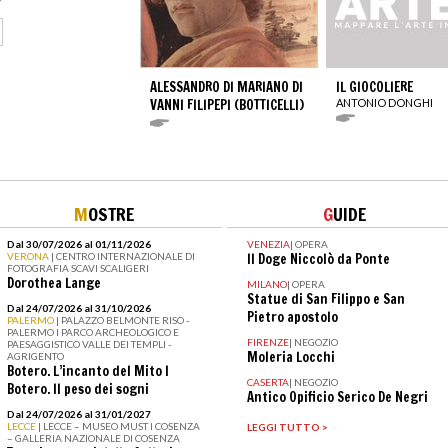
ALESSANDRO DI MARIANO DI
IL GIOCOLIERE
VANNI FILIPEPI (BOTTICELLI)
ANTONIO DONGHI
M
OSTRE
G
UIDE
Dal 30/07/2026 al 01/11/2026
VENEZIA
|
OPERA
VERONA
| CENTRO INTERNAZIONALE DI
Il Doge Niccolò da Ponte
FOTOGRAFIA SCAVI SCALIGERI
Dorothea Lange
MILANO
|
OPERA
Statue di San Filippo e San
Dal 24/07/2026 al 31/10/2026
Pietro apostolo
PALERMO
| PALAZZO BELMONTE RISO -
PALERMO I PARCO ARCHEOLOGICO E
FIRENZE
|
NEGOZIO
PAESAGGISTICO VALLE DEI TEMPLI -
Moleria Locchi
AGRIGENTO
Botero. L’incanto del Mito I
CASERTA
|
NEGOZIO
Botero. Il peso dei sogni
Antico Opificio Serico De Negri
Dal 24/07/2026 al 31/01/2027
LECCE
| LECCE – MUSEO MUST I COSENZA
LEGGI TUTTO >
– GALLERIA NAZIONALE DI COSENZA