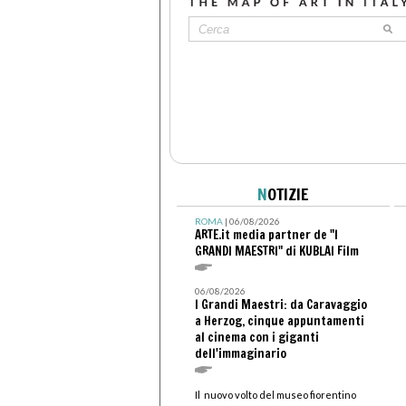
N
OTIZIE
ROMA
| 06/08/2026
ARTE.it media partner de "I
GRANDI MAESTRI" di KUBLAI Film
06/08/2026
I Grandi Maestri: da Caravaggio
a Herzog, cinque appuntamenti
al cinema con i giganti
dell'immaginario
Il nuovo volto del museo fiorentino