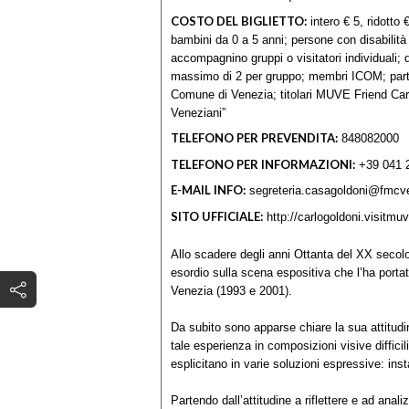
COSTO DEL BIGLIETTO:
intero € 5, ridotto
bambini da 0 a 5 anni; persone con disabilità 
accompagnino gruppi o visitatori individuali; 
massimo di 2 per gruppo; membri ICOM; partne
Comune di Venezia; titolari MUVE Friend Car
Veneziani”
TELEFONO PER PREVENDITA:
848082000
TELEFONO PER INFORMAZIONI:
+39 041 
E-MAIL INFO:
segreteria.casagoldoni@fmcve
SITO UFFICIALE:
http://carlogoldoni.visitmuv
Allo scadere degli anni Ottanta del XX seco
esordio sulla scena espositiva che l’ha portata
Venezia (1993 e 2001).
Da subito sono apparse chiare la sua attitudi
tale esperienza in composizioni visive diffici
esplicitano in varie soluzioni espressive: insta
Partendo dall’attitudine a riflettere e ad anal