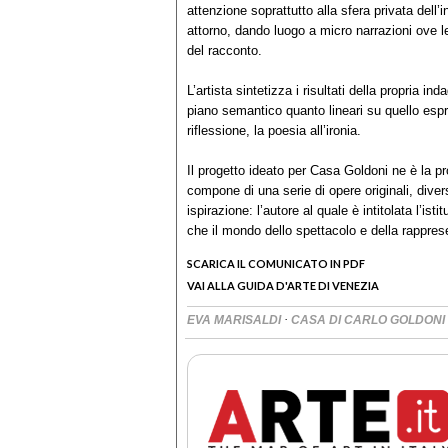
attenzione soprattutto alla sfera privata dell’
attorno, dando luogo a micro narrazioni ove le
del racconto.
L’artista sintetizza i risultati della propria ind
piano semantico quanto lineari su quello espr
riflessione, la poesia all’ironia.
Il progetto ideato per Casa Goldoni ne è la prov
compone di una serie di opere originali, dive
ispirazione: l’autore al quale è intitolata l’is
che il mondo dello spettacolo e della rappre
SCARICA IL COMUNICATO IN PDF
VAI ALLA GUIDA D'ARTE DI VENEZIA
·
EVA MARISALDI
CASA DI CARLO GOLDONI