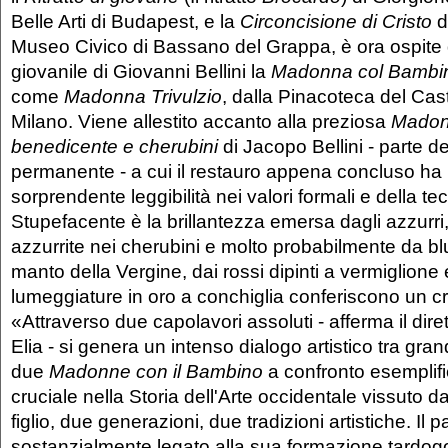
Belle Arti di Budapest, e la
Circoncisione di Cristo
d
Museo Civico di Bassano del Grappa, è ora ospite 
giovanile di Giovanni Bellini la
Madonna col Bambi
come
Madonna Trivulzio
, dalla Pinacoteca del Cas
Milano. Viene allestito accanto alla preziosa
Madon
benedicente e cherubini
di Jacopo Bellini - parte d
permanente - a cui il restauro appena concluso ha r
sorprendente leggibilità nei valori formali e della te
Stupefacente è la brillantezza emersa dagli azzurri, 
azzurrite nei cherubini e molto probabilmente da bl
manto della Vergine, dai rossi dipinti a vermiglione e
lumeggiature in oro a conchiglia conferiscono un cre
«Attraverso due capolavori assoluti - afferma il dire
Elia - si genera un intenso dialogo artistico tra gran
due
Madonne con il Bambino
a confronto esempli
cruciale nella Storia dell'Arte occidentale vissuto 
figlio, due generazioni, due tradizioni artistiche. Il
sostanzialmente legato alla sua formazione tardogoti