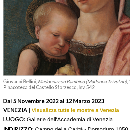
Giovanni Bellini,
Madonna con Bambino (Madonna Trivulzio)
,
Pinacoteca del Castello Sforzesco, Inv. 542
Dal 5 Novembre 2022 al 12 Marzo 2023
VENEZIA
|
Visualizza tutte le mostre a Venezia
LUOGO:
Gallerie dell'Accademia di Venezia
INDIRIZZO:
Campo della Carità - Dorsoduro 1050