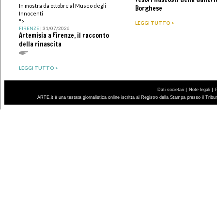
In mostra da ottobre al Museo degli
Borghese
Innocenti
">
LEGGI TUTTO >
FIRENZE
| 31/07/2026
Artemisia a Firenze, il racconto
della rinascita
LEGGI TUTTO >
|
|
Dati societari
Note legali
ARTE.it è una testata giornalistica online iscritta al Registro della Stampa presso il Trib