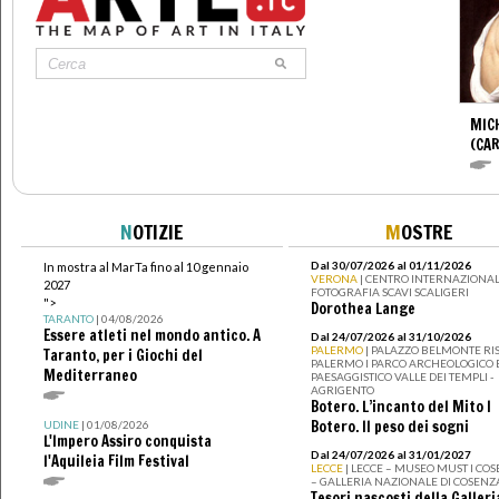
MIC
(CA
N
OTIZIE
M
OSTRE
Dal 30/07/2026 al 01/11/2026
In mostra al MarTa fino al 10 gennaio
VERONA
| CENTRO INTERNAZIONAL
2027
FOTOGRAFIA SCAVI SCALIGERI
">
Dorothea Lange
TARANTO
| 04/08/2026
Essere atleti nel mondo antico. A
Dal 24/07/2026 al 31/10/2026
PALERMO
| PALAZZO BELMONTE RIS
Taranto, per i Giochi del
PALERMO I PARCO ARCHEOLOGICO 
Mediterraneo
PAESAGGISTICO VALLE DEI TEMPLI -
AGRIGENTO
Botero. L’incanto del Mito I
Botero. Il peso dei sogni
UDINE
| 01/08/2026
L'Impero Assiro conquista
Dal 24/07/2026 al 31/01/2027
l'Aquileia Film Festival
LECCE
| LECCE – MUSEO MUST I CO
– GALLERIA NAZIONALE DI COSENZ
Tesori nascosti della Galleri