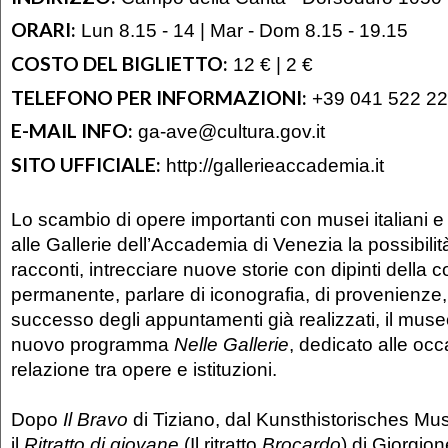
ORARI:
Lun 8.15 - 14 | Mar - Dom 8.15 - 19.15
COSTO DEL BIGLIETTO:
12 € | 2 €
TELEFONO PER INFORMAZIONI:
+39 041 522 2
E-MAIL INFO:
ga-ave@cultura.gov.it
SITO UFFICIALE:
http://gallerieaccademia.it
Lo scambio di opere importanti con musei italiani e 
alle Gallerie dell’Accademia di Venezia la possibilit
racconti, intrecciare nuove storie con dipinti della c
permanente, parlare di iconografia, di provenienze, di
successo degli appuntamenti già realizzati, il muse
nuovo programma
Nelle Gallerie
, dedicato alle occ
relazione tra opere e istituzioni.
Dopo
Il Bravo
di Tiziano, dal Kunsthistorisches M
il
Ritratto di giovane
(Il ritratto
Brocardo
) di Giorgio