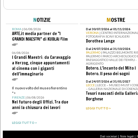
N
OTIZIE
M
OSTRE
ROMA
| 06/08/2026
Dal 30/07/2026 al 01/11/2026
ARTE.it media partner de "I
VERONA
| CENTRO INTERNAZIONAL
FOTOGRAFIA SCAVI SCALIGERI
GRANDI MAESTRI" di KUBLAI Film
Dorothea Lange
Dal 24/07/2026 al 31/10/2026
PALERMO
| PALAZZO BELMONTE RIS
06/08/2026
PALERMO I PARCO ARCHEOLOGICO 
I Grandi Maestri: da Caravaggio
PAESAGGISTICO VALLE DEI TEMPLI -
a Herzog, cinque appuntamenti
AGRIGENTO
Botero. L’incanto del Mito I
al cinema con i giganti
Botero. Il peso dei sogni
dell'immaginario
Dal 24/07/2026 al 31/01/2027
LECCE
| LECCE – MUSEO MUST I CO
Il nuovo volto del museo fiorentino
– GALLERIA NAZIONALE DI COSENZ
Tesori nascosti della Galleri
">
FIRENZE
| 06/08/2026
Borghese
Nel futuro degli Uffizi. Tra due
anni la chiusura dei lavori
LEGGI TUTTO >
LEGGI TUTTO >
|
|
Dati societari
Note legali