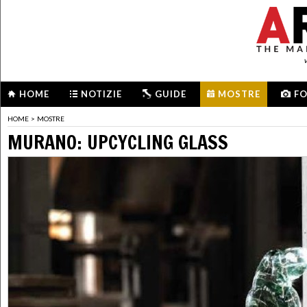
HOME
NOTIZIE
GUIDE
MOSTRE
F
HOME
>
MOSTRE
MURANO: UPCYCLING GLASS