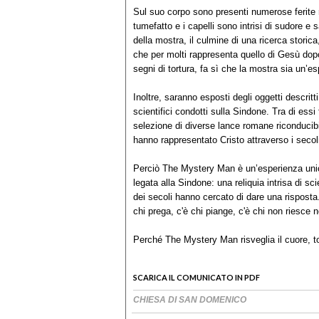
Sul suo corpo sono presenti numerose ferite ric
tumefatto e i capelli sono intrisi di sudore e 
della mostra, il culmine di una ricerca storica,
che per molti rappresenta quello di Gesù dop
segni di tortura, fa sì che la mostra sia un’es
Inoltre, saranno esposti degli oggetti descritt
scientifici condotti sulla Sindone. Tra di essi
selezione di diverse lance romane riconducibil
hanno rappresentato Cristo attraverso i secol
Perciò The Mystery Man è un’esperienza unica
legata alla Sindone: una reliquia intrisa di s
dei secoli hanno cercato di dare una risposta
chi prega, c'è chi piange, c'è chi non riesce
Perché The Mystery Man risveglia il cuore, t
SCARICA IL COMUNICATO IN PDF
CHIESA DI SAN DOMENICO