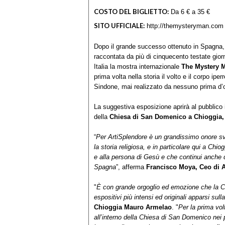
COSTO DEL BIGLIETTO:
Da 6 € a 35 €
SITO UFFICIALE:
http://themysteryman.com
Dopo il grande successo ottenuto in Spagna, i
raccontata da più di cinquecento testate giorn
Italia la mostra internazionale
The Mystery 
prima volta nella storia il volto e il corpo ip
Sindone, mai realizzato da nessuno prima d’
La suggestiva esposizione aprirà al pubblico il
della
Chiesa di San Domenico a Chioggia,
“
Per ArtiSplendore è un grandissimo onore sve
la storia religiosa, e in particolare qui a Chi
e alla persona di Gesù e che continui anche 
Spagna
”, afferma
Francisco Moya, Ceo di 
"
È con grande orgoglio ed emozione che la Cit
espositivi più intensi ed originali apparsi sul
Chioggia Mauro Armelao
. "
Per la prima vol
all’interno della Chiesa di San Domenico nei 