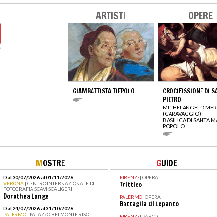
ARTISTI
OPERE
GIAMBATTISTA TIEPOLO
CROCIFISSIONE DI S
PIETRO
MICHELANGELO MERI
(CARAVAGGIO)
BASILICA DI SANTA M
POPOLO
M
OSTRE
G
UIDE
Dal 30/07/2026 al 01/11/2026
FIRENZE
|
OPERA
VERONA
| CENTRO INTERNAZIONALE DI
Trittico
FOTOGRAFIA SCAVI SCALIGERI
Dorothea Lange
PALERMO
|
OPERA
Battaglia di Lepanto
Dal 24/07/2026 al 31/10/2026
PALERMO
| PALAZZO BELMONTE RISO -
FIRENZE
|
PARCO