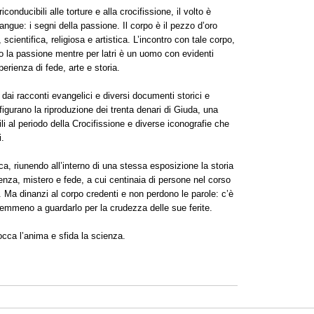
onducibili alle torture e alla crocifissione, il volto è
sangue: i segni della passione. Il corpo è il pezzo d’oro
 scientifica, religiosa e artistica. L’incontro con tale corpo,
o la passione mentre per latri è un uomo con evidenti
perienza di fede, arte e storia.
i dai racconti evangelici e diversi documenti storici e
 figurano la riproduzione dei trenta denari di Giuda, una
i al periodo della Crocifissione e diverse iconografie che
i.
, riunendo all’interno di una stessa esposizione la storia
cienza, mistero e fede, a cui centinaia di persone nel corso
. Ma dinanzi al corpo credenti e non perdono le parole: c’è
 nemmeno a guardarlo per la crudezza delle sue ferite.
occa l’anima e sfida la scienza.