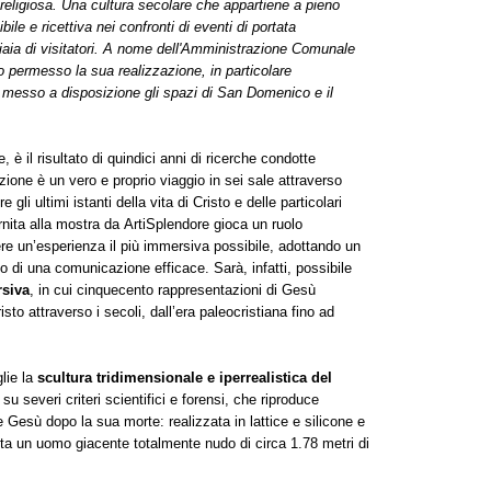
a religiosa. Una cultura secolare che appartiene a pieno
ile e ricettiva nei confronti di eventi di portata
gliaia di visitatori. A nome dell'Amministrazione Comunale
no permesso la sua realizzazione, in particolare
o messo a disposizione gli spazi di San Domenico e il
 è il risultato di quindici anni di ricerche condotte
izione è un vero e proprio viaggio in sei sale attraverso
e gli ultimi istanti della vita di Cristo e delle particolari
rnita alla mostra da ArtiSplendore gioca un ruolo
ere un’esperienza il più immersiva possibile, adottando un
o di una comunicazione efficace. Sarà, infatti, possibile
siva
, in cui cinquecento rappresentazioni di Gesù
isto attraverso i secoli, dall’era paleocristiana fino ad
lie la
scultura tridimensionale e iperrealistica del
 su severi criteri scientifici e forensi, che riproduce
Gesù dopo la sua morte: realizzata in lattice e silicone e
enta un uomo giacente totalmente nudo di circa 1.78 metri di