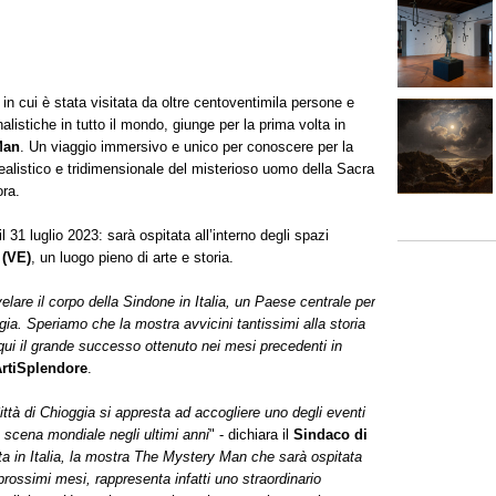
n cui è stata visitata da oltre centoventimila persone e
alistiche in tutto il mondo, giunge per la prima volta in
Man
. Un viaggio immersivo e unico per conoscere per la
errealistico e tridimensionale del misterioso uomo della Sacra
ora.
 31 luglio 2023: sarà ospitata all’interno degli spazi
 (VE)
, un luogo pieno di arte e storia.
lare il corpo della Sindone in Italia, un Paese centrale per
oggia. Speriamo che la mostra avvicini tantissimi alla storia
qui il grande successo ottenuto nei mesi precedenti in
ArtiSplendore
.
tà di Chioggia si appresta ad accogliere uno degli eventi
la scena mondiale negli ultimi anni
" - dichiara il
Sindaco di
ta in Italia, la mostra The Mystery Man che sarà ospitata
prossimi mesi, rappresenta infatti uno straordinario