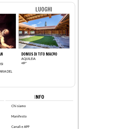
LUOGHI
AN
DOMUS DI TITO MACRO
AQUILEIA
SI
ARIA DEL
I
NFO
Chi siamo
Manifesto
Canali e APP