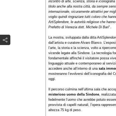
incontro di arte, scienza, storia e iconografi
titolo anche alla nostra città, da sempre sensib
internazionale, sicuramente attrattivi per mi
voglio quindi ringraziare tutti coloro che han
ArtiSplendore, le autorità religiose che hann
Prefetto di Venezia dott. Michele Di Bari
".
La mostra, sviluppata dalla ditta ArtiSplendore,
dall’artista e curatore Alvaro Blanco. L’espos
l’arte, la storia e la scienza, volto a ripercorrer
vicende legate alla Sindone. La tecnologia fo
fondamentale affinché il visitatore possa viv
linguaggio attuale e contemporaneo al servizi
accedere anche all’interno di una
sala
immer
mostreranno l’evolversi dell’iconografia del Cr
oggi.
Il percorso culmina nell’ultima sala che accog
misterioso uomo della Sindone
, realizzata
fedelmente l’uomo che avrebbe potuto essere 
provvista di capelli naturali, l’opera rappres
altezza 75 kg di peso.