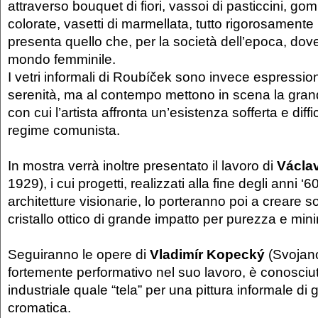
attraverso bouquet di fiori, vassoi di pasticcini, gomi
colorate, vasetti di marmellata, tutto rigorosamente 
presenta quello che, per la società dell’epoca, dov
mondo femminile.
I vetri informali di Roubíček sono invece espressione
serenità, ma al contempo mettono in scena la gran
con cui l’artista affronta un’esistenza sofferta e diffi
regime comunista.
In mostra verrà inoltre presentato il lavoro di
Václav
1929), i cui progetti, realizzati alla fine degli anni ‘6
architetture visionarie, lo porteranno poi a creare so
cristallo ottico di grande impatto per purezza e min
Seguiranno le opere di
Vladimír Kopecký
(Svojan
fortemente performativo nel suo lavoro, è conosciut
industriale quale “tela” per una pittura informale d
cromatica.