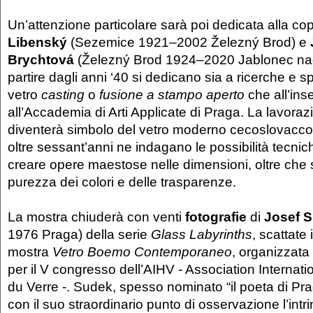
Un’attenzione particolare sarà poi dedicata alla co
Libenský
(Sezemice 1921–2002 Železný Brod) e
Brychtová
(Železný Brod 1924–2020 Jablonec nad
partire dagli anni ‘40 si dedicano sia a ricerche e s
vetro
casting
o
fusione a stampo aperto
che all’in
all’Accademia di Arti Applicate di Praga. La lavora
diventerà simbolo del vetro moderno cecoslovacco: i
oltre sessant’anni ne indagano le possibilità tecnic
creare opere maestose nelle dimensioni, oltre che s
purezza dei colori e delle trasparenze.
La mostra chiuderà con venti
fotografie
di
Josef 
1976 Praga) della serie
Glass Labyrinths
, scattate
mostra
Vetro Boemo Contemporaneo
, organizzata
per il V congresso dell’AIHV - Association Internatio
du Verre -. Sudek, spesso nominato “il poeta di Pra
con il suo straordinario punto di osservazione l’intr