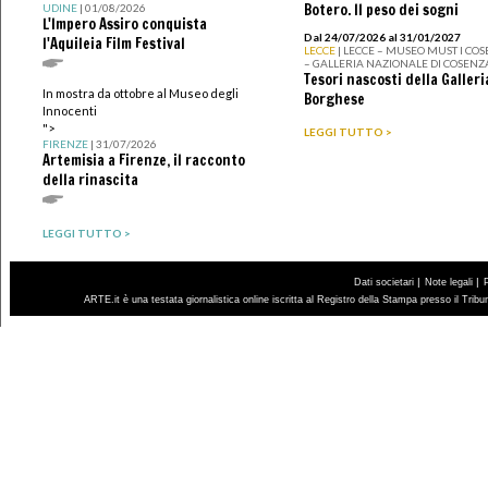
Botero. Il peso dei sogni
UDINE
| 01/08/2026
L'Impero Assiro conquista
Dal 24/07/2026 al 31/01/2027
l'Aquileia Film Festival
LECCE
| LECCE – MUSEO MUST I CO
– GALLERIA NAZIONALE DI COSENZ
Tesori nascosti della Galleri
In mostra da ottobre al Museo degli
Borghese
Innocenti
">
LEGGI TUTTO >
FIRENZE
| 31/07/2026
Artemisia a Firenze, il racconto
della rinascita
LEGGI TUTTO >
|
|
Dati societari
Note legali
ARTE.it è una testata giornalistica online iscritta al Registro della Stampa presso il Trib