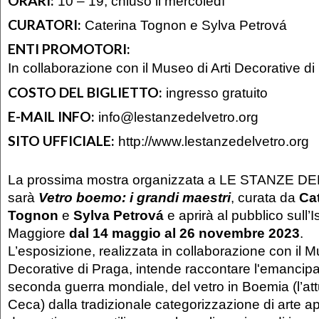
ORARI:
10 – 19, chiuso il mercoledì
CURATORI:
Caterina Tognon e Sylva Petrová
ENTI PROMOTORI:
In collaborazione con il Museo di Arti Decorative d
COSTO DEL BIGLIETTO:
ingresso gratuito
E-MAIL INFO:
info@lestanzedelvetro.org
SITO UFFICIALE:
http://www.lestanzedelvetro.org
La prossima mostra organizzata a LE STANZE D
sarà
Vetro boemo: i grandi maestri
, curata da
Ca
Tognon
e
Sylva Petrová
e aprirà al pubblico sull’
Maggiore
dal 14 maggio al 26 novembre 2023
.
L’esposizione, realizzata in collaborazione con il M
Decorative di Praga, intende raccontare l'emancip
seconda guerra mondiale, del vetro in Boemia (l’at
Ceca) dalla tradizionale categorizzazione di arte ap