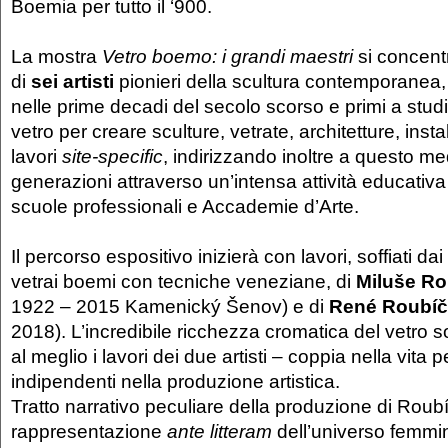
Boemia per tutto il ‘900.
La mostra
Vetro boemo: i grandi maestri
si concent
di
sei artisti
pionieri della scultura contemporanea,
nelle prime decadi del secolo scorso e primi a studia
vetro per creare sculture, vetrate, architetture, insta
lavori
site-specific
, indirizzando inoltre a questo m
generazioni attraverso un’intensa attività educativa a
scuole professionali e Accademie d’Arte.
Il percorso espositivo inizierà con lavori, soffiati da
vetrai boemi con tecniche veneziane, di
Miluše R
1922 – 2015 Kamenický Šenov) e di
René Roubí
2018). L’incredibile ricchezza cromatica del vetro s
al meglio i lavori dei due artisti – coppia nella vita
indipendenti nella produzione artistica.
Tratto narrativo peculiare della produzione di Rou
rappresentazione
ante litteram
dell’universo femmini