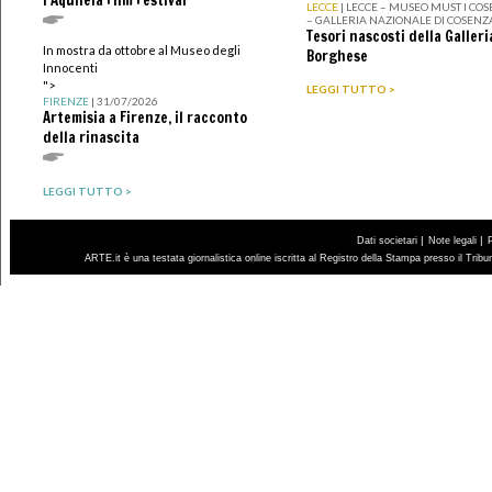
LECCE
| LECCE – MUSEO MUST I CO
– GALLERIA NAZIONALE DI COSENZ
Tesori nascosti della Galleri
In mostra da ottobre al Museo degli
Borghese
Innocenti
">
LEGGI TUTTO >
FIRENZE
| 31/07/2026
Artemisia a Firenze, il racconto
della rinascita
LEGGI TUTTO >
|
|
Dati societari
Note legali
ARTE.it è una testata giornalistica online iscritta al Registro della Stampa presso il Trib