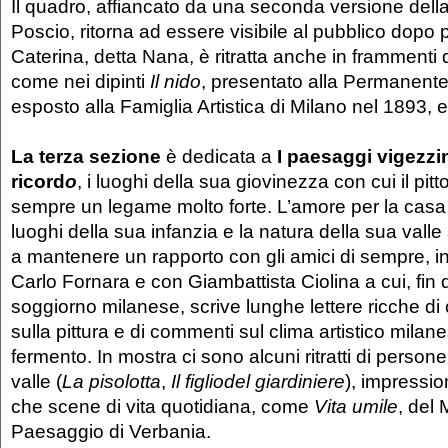
Il quadro, affiancato da una seconda versione dell
Poscio, ritorna ad essere visibile al pubblico dopo 
Caterina, detta Nana, è ritratta anche in frammenti d
come nei dipinti
Il
nido
, presentato alla Permanent
esposto alla Famiglia Artistica di Milano nel 1893, 
La terza sezione
è dedicata a
I paesaggi vigezzini
ricord
o
, i luoghi della sua giovinezza con cui il pit
sempre un legame molto forte. L’amore per la casa 
luoghi della sua infanzia e la natura della sua valle
a mantenere un rapporto con gli amici di sempre, in
Carlo Fornara e con Giambattista Ciolina a cui, fin d
soggiorno milanese, scrive lunghe lettere ricche di c
sulla pittura e di commenti sul clima artistico mila
fermento. In mostra ci sono alcuni ritratti di persone
valle (
La
pisolotta
,
Il
figlio
del
giardiniere
), impressio
che scene di vita quotidiana, come
Vita umile
, del
Paesaggio di Verbania.