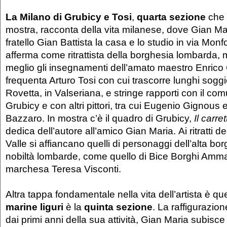
La Milano di Grubicy e Tosi
,
quarta sezione
che d
mostra, racconta della vita milanese, dove Gian Mar
fratello Gian Battista la casa e lo studio in via Monfor
afferma come ritrattista della borghesia lombarda, m
meglio gli insegnamenti dell’amato maestro Enrico 
frequenta Arturo Tosi con cui trascorre lunghi sogg
Rovetta, in Valseriana, e stringe rapporti con il co
Grubicy e con altri pittori, tra cui Eugenio Gignous
Bazzaro. In mostra c’è il quadro di Grubicy,
Il
carret
dedica dell’autore all’amico Gian Maria. Ai ritratti deg
Valle si affiancano quelli di personaggi dell’alta bo
nobiltà lombarde, come quello di Bice Borghi Amma
marchesa Teresa Visconti.
Altra tappa fondamentale nella vita dell’artista è que
marine liguri
è la
quinta sezione
. La raffigurazione
dai primi anni della sua attività, Gian Maria subisce i