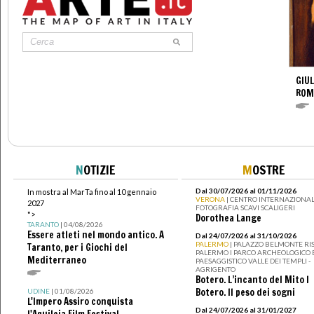
GIUL
ROM
N
OTIZIE
M
OSTRE
Dal 30/07/2026 al 01/11/2026
In mostra al MarTa fino al 10 gennaio
VERONA
| CENTRO INTERNAZIONAL
2027
FOTOGRAFIA SCAVI SCALIGERI
">
Dorothea Lange
TARANTO
| 04/08/2026
Essere atleti nel mondo antico. A
Dal 24/07/2026 al 31/10/2026
PALERMO
| PALAZZO BELMONTE RIS
Taranto, per i Giochi del
PALERMO I PARCO ARCHEOLOGICO 
Mediterraneo
PAESAGGISTICO VALLE DEI TEMPLI -
AGRIGENTO
Botero. L’incanto del Mito I
Botero. Il peso dei sogni
UDINE
| 01/08/2026
L'Impero Assiro conquista
Dal 24/07/2026 al 31/01/2027
l'Aquileia Film Festival