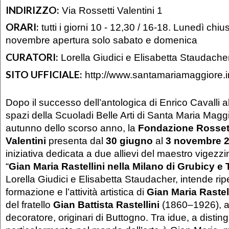
INDIRIZZO:
Via Rossetti Valentini 1
ORARI:
tutti i giorni 10 - 12,30 / 16-18. Lunedì chi
novembre apertura solo sabato e domenica
CURATORI:
Lorella Giudici e Elisabetta Staudache
SITO UFFICIALE:
http://www.santamariamaggiore.i
Dopo il successo dell’antologica di Enrico Cavalli all
spazi della Scuoladi Belle Arti di Santa Maria Maggi
autunno dello scorso anno, la
Fondazione Rosset
Valentini
presenta dal
30 giugno
al
3 novembre 
iniziativa dedicata a due allievi del maestro vigezz
“
Gian Maria Rastellini nella Milano di Grubicy e 
Lorella Giudici e Elisabetta Staudacher, intende rip
formazione e l’attività artistica di
Gian Maria Rastel
del fratello
Gian Battista Rastellini
(1860–1926), an
decoratore, originari di Buttogno. Tra idue, a distin