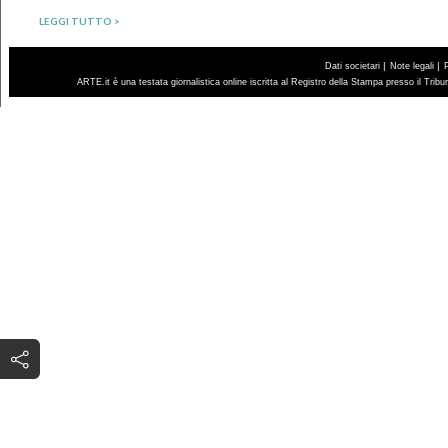
LEGGI TUTTO >
|
|
Dati societari
Note legali
ARTE.it è una testata giornalistica online iscritta al Registro della Stampa presso il Trib