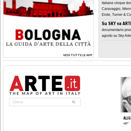
italiane cinque do
Caravaggio, Werne
Ende, Turner & Co
Su SKY va AR
documentario prod
agosto su Sky Arte
VEDI TUTTE LE APP
>
ALIG