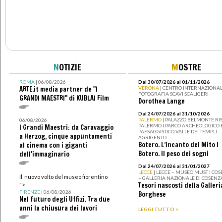
N
OTIZIE
M
OSTRE
ROMA
| 06/08/2026
Dal 30/07/2026 al 01/11/2026
ARTE.it media partner de "I
VERONA
| CENTRO INTERNAZIONAL
FOTOGRAFIA SCAVI SCALIGERI
GRANDI MAESTRI" di KUBLAI Film
Dorothea Lange
Dal 24/07/2026 al 31/10/2026
PALERMO
| PALAZZO BELMONTE RIS
06/08/2026
PALERMO I PARCO ARCHEOLOGICO 
I Grandi Maestri: da Caravaggio
PAESAGGISTICO VALLE DEI TEMPLI -
a Herzog, cinque appuntamenti
AGRIGENTO
Botero. L’incanto del Mito I
al cinema con i giganti
Botero. Il peso dei sogni
dell'immaginario
Dal 24/07/2026 al 31/01/2027
LECCE
| LECCE – MUSEO MUST I CO
Il nuovo volto del museo fiorentino
– GALLERIA NAZIONALE DI COSENZ
Tesori nascosti della Galleri
">
FIRENZE
| 06/08/2026
Borghese
Nel futuro degli Uffizi. Tra due
anni la chiusura dei lavori
LEGGI TUTTO >